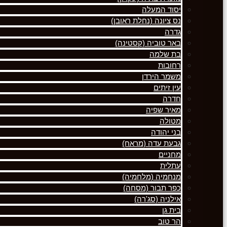
יסוד המעלה
נס ציונה (נחלת ראובן)
גדרה
באר טוביה (קסטינה)
בת שלמה
רחובות
משמר הירדן
עין זיתים
חדרה
מאיר שפיה
מטולה
בני יהודה
גבעת עדה (מראח)
מחניים
עתלית
מנחמיה (מלחמיה)
כפר תבור (מסחה)
אילניה (סג'רה)
בית גן
הר טוב