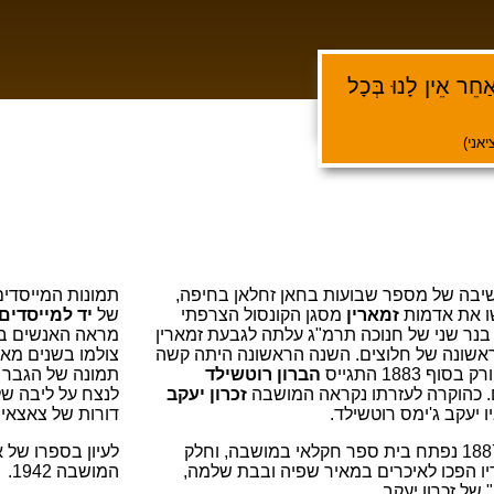
ַחֵר אֵין לָנוּ בְּכָל
אני)
יבה של מספר שבועות בחאן זחלאן בחיפה,
תמונות המייסד
ו את אדמות
זמארין
מסגן הקונסול הצרפתי
של
יד למייסדים
בנר שני של חנוכה תרמ"ג עלתה לגבעת זמארין
מראה האנשים בשנ
אשונה של חלוצים. השנה הראשונה היתה קשה
צולמו בשנים מאו
סוף 1883 התגייס
הברון רוטשילד
תמונה של הגבר 
 כהוקרה לעזרתו נקראה המושבה
זכרון יעקב
לנצח על ליבה ש
 יעקב ג'ימס רוטשילד.
דורות של צאצאי 
בשנת 1887 נפתח בית ספר חקלאי במושבה, וחלק
לעיון בספרו של 
ו הפכו לאיכרים במאיר שפיה ובבת שלמה,
המושבה 1942.
 של זכרון יעקב.