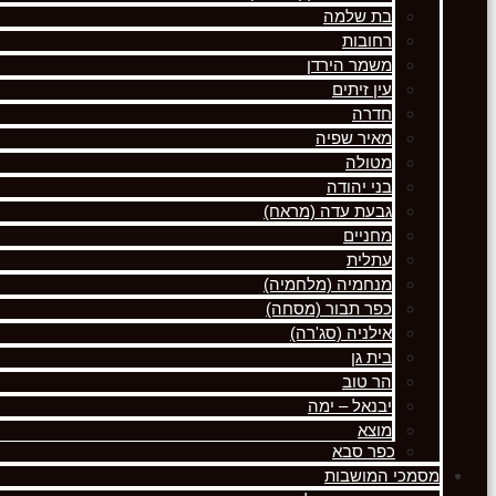
בת שלמה
רחובות
משמר הירדן
עין זיתים
חדרה
מאיר שפיה
מטולה
בני יהודה
גבעת עדה (מראח)
מחניים
עתלית
מנחמיה (מלחמיה)
כפר תבור (מסחה)
אילניה (סג'רה)
בית גן
הר טוב
יבנאל – ימה
מוצא
כפר סבא
מסמכי המושבות