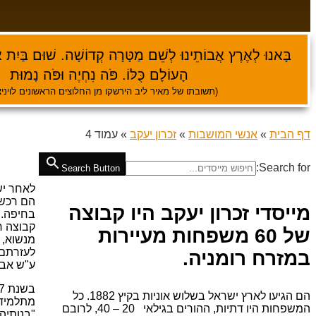
בָּאנוּ לְאֶרֶץ אֲבוֹתֵינוּ לְשֵׁם מַטָּרָה קְדוֹשָׁה. שׁוּם בַּיִת א
הָעוֹלָם כֻּלּוֹ. פֹּה נִחְיֶה וּפֹּה נָמוּת
(תשובתו של מאיר ליב הירשקו מן החלוצים הראשונים לויניצי
דף הבית
»
אנשי המושבות
»
זכרון יעקב
»
עמוד 4
Search for:
Search Button
לאחר יש
הם רכש
מייסדי זכרון יעקב היו קבוצה
בחיפה. 
קבוצה ר
של 60 משפחות מעיירות
מנשוא, ורק ב
לעזרתם.
במזרח רומניה.
ע"ש אביו
הם הגיעו לארץ ישראל בשלוש אוניות בקיץ 1882. כל
מתלמידי
המשפחות היו דתיות, ההורים בגילאי 20 – 40, לרובם
"בנותיה"