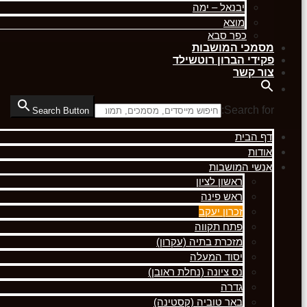
יבנאל – ימה
מוצא
כפר סבא
מסמכי המושבות
פקידי הברון רוטשילד
צור קשר
Search for:
Search Button
דף הבית
אודות
אנשי המושבות
ראשון לציון
ראש פינה
זכרון יעקב
פתח תקווה
מזכרת בתיה (עקרון)
יסוד המעלה
נס ציונה (נחלת ראובן)
גדרה
באר טוביה (קסטינה)