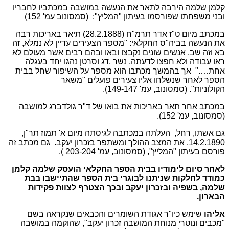
קלמן שלמה הירבה לתאר את הנעשה במושבה במכתביו לחבריו
ובני משפחתו שפורסמו בעיתון "המליץ": (סמסונוב עמ' 152)
במכתב מיום ט"ז אדר תרמ"ח (28.2.1888) תיאר באריכות רבה
את הנעשה בביה"ס החקלאי: "מספר הצעירים עדיין לא נמלא, זה
בא וזה שב, אנשים שונים נקבצו ובאו ובהם רבים אשר מעולם לא
ראו עבודה ולא חפצו לדעתה, נשר ,דג וסרטן נהגו יחד בעגלה
אחת…." אך בהמשך מכתבו הוא מספר על השיפור שחל בבית
הספר לאחר שנשלחו אליו צעירים פועלים "משאר
הקולוניות". (סמסונוב, עמ' 149-147).
במכתב אחר תאר באריכות את בואו של ד"ר גולדברג למושבה
(סמסונוב, עמ' 152).
גם אשתו, רחל, העלתה במכתבה לגיסתה מיום א' תמוז תר"ן,
14.2.1890, את המצב ההולך ומשתפר בזכרון יעקב. גם מכתב זה
פורסם בעיתון "המליץ", (סמסונוב, עמ' 203-204 ).
לאחר סיום לימודיו בבית הספר החקלאי הועסק שלמה קלמן
כמודד לחלקות שניתנו לבוגרי בית הספר שהתיישבו בבת
שלמה, בשפיה ובזכרון יעקב ובכך הצטרף לצוות פקידות
הבארון.
אליהו
שימש כיו"ר אגודת השומרים והכבאים שנקראה בשם
"מכבים ונוטרי מנוחת המושבה זכרון יעקב", שהוקמה במושבה