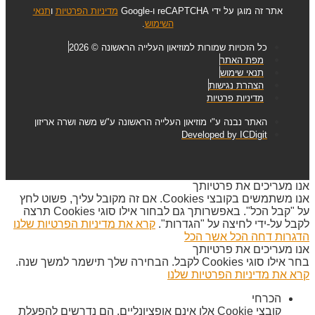
אתר זה מוגן על ידי reCAPTCHA ו-Google
מדיניות הפרטיות
ו
תנאי
השימוש
.
כל הזכויות שמורות למוזיאון העלייה הראשונה © 2026
מפת האתר
תנאי שימוש
הצהרת נגישות
מדיניות פרטיות
האתר נבנה ע"י מוזיאון העלייה הראשונה ע"ש משה ושרה אריזון
Developed by ICDigit
אנו מעריכים את פרטיותך
אנו משתמשים בקובצי Cookies. אם זה מקובל עליך, פשוט לחץ
על "קבל הכל". באפשרותך גם לבחור אילו סוגי Cookies תרצה
לקבל על-ידי לחיצה על "הגדרות".
קרא את מדיניות הפרטיות שלנו
הדגרות
דחה הכל
אשר הכל
אנו מעריכים את פרטיותך
בחר אילו סוגי Cookies לקבל. הבחירה שלך תישמר למשך שנה.
קרא את מדיניות הפרטיות שלנו
הכרחי
קובצי Cookie אלו אינם אופציונליים. הם נדרשים להפעלת