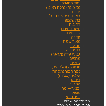
יסוד המעלה
נס ציונה (נחלת ראובן)
גדרה
באר טוביה (קסטינה)
בת שלמה
רחובות
משמר הירדן
עין זיתים
חדרה
מאיר שפיה
מטולה
בני יהודה
גבעת עדה (מראח)
מחניים
עתלית
מנחמיה (מלחמיה)
כפר תבור (מסחה)
אילניה (סג'רה)
בית גן
הר טוב
יבנאל – ימה
מוצא
כפר סבא
מסמכי המושבות
פקידי הברון רוטשילד