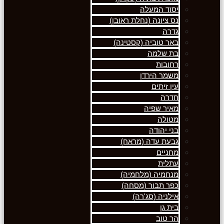
יסוד המעלה
נס ציונה (נחלת ראובן)
גדרה
באר טוביה (קסטינה)
בת שלמה
רחובות
משמר הירדן
עין זיתים
חדרה
מאיר שפיה
מטולה
בני יהודה
גבעת עדה (מראח)
מחניים
עתלית
מנחמיה (מלחמיה)
כפר תבור (מסחה)
אילניה (סג'רה)
בית גן
הר טוב