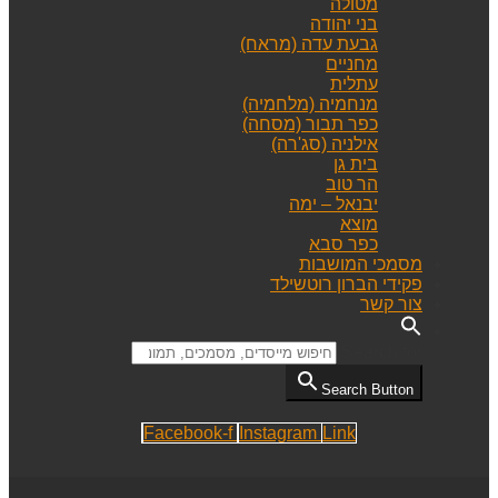
מטולה
בני יהודה
גבעת עדה (מראח)
מחניים
עתלית
מנחמיה (מלחמיה)
כפר תבור (מסחה)
אילניה (סג'רה)
בית גן
הר טוב
יבנאל – ימה
מוצא
כפר סבא
מסמכי המושבות
פקידי הברון רוטשילד
צור קשר
Search for:
Search Button
Facebook-f
Instagram
Link