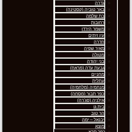
גדרה
באר טוביה (קסטינה)
בת שלמה
רחובות
משמר הירדן
עין זיתים
חדרה
מאיר שפיה
מטולה
בני יהודה
גבעת עדה (מראח)
מחניים
עתלית
מנחמיה (מלחמיה)
כפר תבור (מסחה)
אילניה (סג'רה)
בית גן
הר טוב
יבנאל – ימה
מוצא
כפר סבא