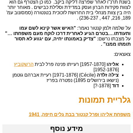
בשנת תרנ"ו לאחר שפרצה דליקה ביקב. כמו כן הצטרף גם הוא
לצוות פקידות הברון ועסק במדידת וסלילת כבישים . מאוחר יותר
היה בין צוות מנהלי בית החרושת לזכוכית בטנטורה (סמסונוב עמ'
189, 216, 447 , 236-237) .
על שלמה זלמן קנטור נאמר:
"האיש אשר קינא לשם עמו
ותעודתו….בטרם הגיע לאחרית דרכו לוקח מעם משפחתו …"
על מצבתו נרשם
: "צדיק באמונתו יחיה, עם יגווע לא תסור
תומתו ממנו" .
צאצאים:
אליהו
[1957-1870] רעייתו פנינה פרל לבית
הרשקוביץ
[1952-1876]
צילה זלדה
(Cécile) [1971-1876] רעיית אברהם גוטמן
(נישאו בירושלים 1895) נפטרה בפריז
דוד
[1878-?]
גלריית תמונות
משפחת אליהו ופרל קנטור בבת גלים חיפה, 1941
מידע נוסף