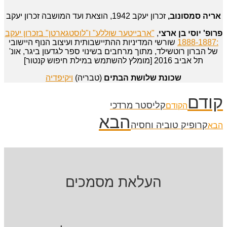
אריה סמסונוב,
זכרון יעקב 1942, הוצאת ועד המושבה זכרון יעקב
פרופ' יוסי בן ארצי
,
"ארבייטער שוללע" ו"לוסטגארטן" בזכרון יעקב
:1888-1887
שורשי המדיניות ההתיישבותית ועיצוב הנוף היישובי
של הברון רוטשילד, מתוך מרחבים בשינוי ספר לגדעון ביגר, אונ'
תל אביב 2016 [מומלץ להשתמש במילת חיפוש קנטור]
שכונת שלושת הבתים
(טבריה)
ויקיפדיה
קודם
קליסטר מרדכי
הקודם
הבא
קרופיק טוביה וחסיה
הבא
העלאת מסמכים