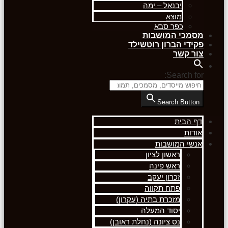
יבנאל – ימה
מוצא
כפר סבא
מסמכי המושבות
פקידי הברון רוטשילד
צור קשר
Search for:
Search Button
דף הבית
אודות
אנשי המושבות
ראשון לציון
ראש פינה
זכרון יעקב
פתח תקווה
מזכרת בתיה (עקרון)
יסוד המעלה
נס ציונה (נחלת ראובן)