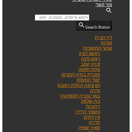
צור קשר
Search for:
Search Button
דף הבית
אודות
אנשי המושבות
ראשון לציון
ראש פינה
זכרון יעקב
פתח תקווה
מזכרת בתיה (עקרון)
יסוד המעלה
נס ציונה (נחלת ראובן)
גדרה
באר טוביה (קסטינה)
בת שלמה
רחובות
משמר הירדן
עין זיתים
חדרה
מאיר שפיה