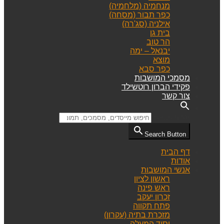
מנחמיה (מלחמיה)
כפר תבור (מסחה)
אילניה (סג'רה)
בית גן
הר טוב
יבנאל – ימה
מוצא
כפר סבא
מסמכי המושבות
פקידי הברון רוטשילד
צור קשר
Search for:
Search Button
דף הבית
אודות
אנשי המושבות
ראשון לציון
ראש פינה
זכרון יעקב
פתח תקווה
מזכרת בתיה (עקרון)
יסוד המעלה