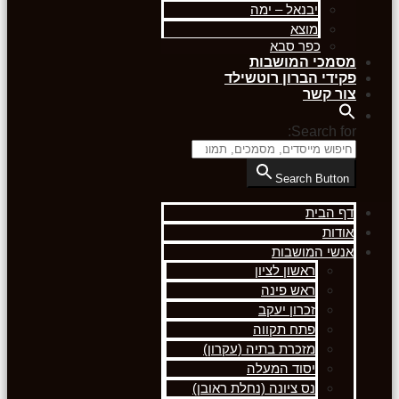
יבנאל – ימה
מוצא
כפר סבא
מסמכי המושבות
פקידי הברון רוטשילד
צור קשר
Search for:
Search Button
דף הבית
אודות
אנשי המושבות
ראשון לציון
ראש פינה
זכרון יעקב
פתח תקווה
מזכרת בתיה (עקרון)
יסוד המעלה
נס ציונה (נחלת ראובן)