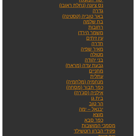
נס ציונה (נחלת ראובן)
גדרה
באר טוביה (קסטינה)
בת שלמה
רחובות
משמר הירדן
עין זיתים
חדרה
מאיר שפיה
מטולה
בני יהודה
גבעת עדה (מראח)
מחניים
עתלית
מנחמיה (מלחמיה)
כפר תבור (מסחה)
אילניה (סג'רה)
בית גן
הר טוב
יבנאל – ימה
מוצא
כפר סבא
מסמכי המושבות
פקידי הברון רוטשילד