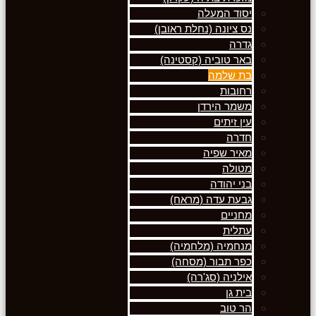
יסוד המעלה
נס ציונה (נחלת ראובן)
גדרה
באר טוביה (קסטינה)
בת שלמה
רחובות
משמר הירדן
עין זיתים
חדרה
מאיר שפיה
מטולה
בני יהודה
גבעת עדה (מראח)
מחניים
עתלית
מנחמיה (מלחמיה)
כפר תבור (מסחה)
אילניה (סג'רה)
בית גן
הר טוב