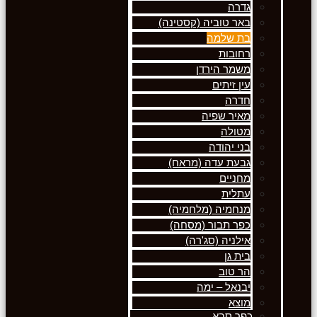
גדרה
באר טוביה (קסטינה)
בת שלמה
רחובות
משמר הירדן
עין זיתים
חדרה
מאיר שפיה
מטולה
בני יהודה
גבעת עדה (מראח)
מחניים
עתלית
מנחמיה (מלחמיה)
כפר תבור (מסחה)
אילניה (סג'רה)
בית גן
הר טוב
יבנאל – ימה
מוצא
כפר סבא