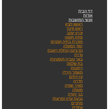
דף הבית
אודות
אנשי המושבות
ראשון לציון
ראש פינה
זכרון יעקב
פתח תקווה
מזכרת בתיה (עקרון)
יסוד המעלה
נס ציונה (נחלת ראובן)
גדרה
באר טוביה (קסטינה)
בת שלמה
רחובות
משמר הירדן
עין זיתים
חדרה
מאיר שפיה
מטולה
בני יהודה
גבעת עדה (מראח)
מחניים
עתלית