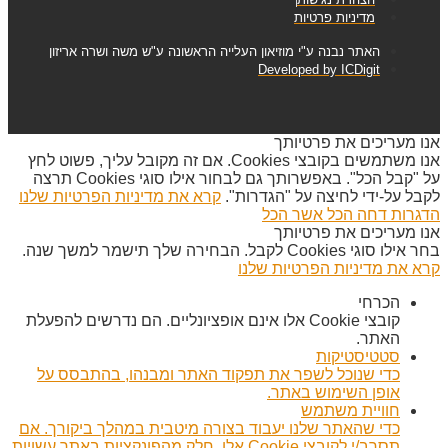
מדיניות פרטיות
האתר נבנה ע"י מוזיאון העלייה הראשונה ע"ש משה ושרה אריזון
Developed by ICDigit
אנו מעריכים את פרטיותך
אנו משתמשים בקובצי Cookies. אם זה מקובל עליך, פשוט לחץ
על "קבל הכל". באפשרותך גם לבחור אילו סוגי Cookies תרצה
לקבל על-ידי לחיצה על "הגדרות".
קרא את מדיניות הפרטיות שלנו
הדגרות
דחה הכל
אשר הכל
אנו מעריכים את פרטיותך
בחר אילו סוגי Cookies לקבל. הבחירה שלך תישמר למשך שנה.
קרא את מדיניות הפרטיות שלנו
הכרחי
קובצי Cookie אלו אינם אופציונליים. הם נדרשים להפעלת
האתר.
סטטיסטיקות
כדי שנוכל לשפר את תפקוד האתר ומבנהו, בהתבסס על
אופן השימוש באתר.
חוויית משתמש
כדי שהאתר שלנו יעבוד בצורה מיטבית במהלך ביקורך. אם
תסרב/י לקובצי Cookie אלו, חלק מהפונקציות באתר עשויות