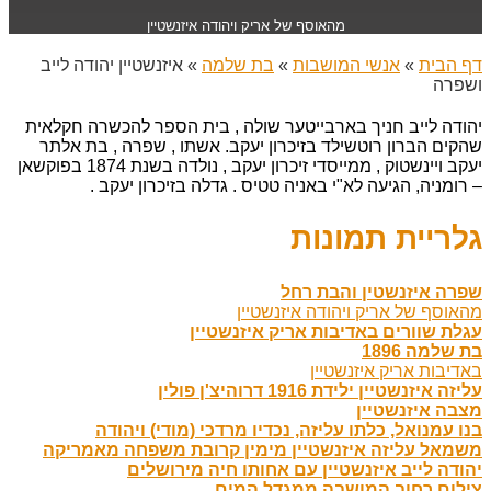
מהאוסף של אריק ויהודה איזנשטיין
דף הבית
»
אנשי המושבות
»
בת שלמה
»
איזנשטיין יהודה לייב
ושפרה
יהודה לייב חניך בארבייטער שולה , בית הספר להכשרה חקלאית
שהקים הברון רוטשילד בזיכרון יעקב. אשתו , שפרה , בת אלתר
יעקב ויינשטוק , ממייסדי זיכרון יעקב , נולדה בשנת 1874 בפוקשאן
– רומניה, הגיעה לא"י באניה טטיס . גדלה בזיכרון יעקב .
גלריית תמונות
שפרה איזנשטין והבת רחל
מהאוסף של אריק ויהודה איזנשטיין
עגלת שוורים באדיבות אריק איזנשטיין
בת שלמה 1896
באדיבות אריק איזנשטיין
עליזה איזנשטיין ילידת 1916 דרוהיצ'ן פולין
מצבה איזנשטיין
בנו עמנואל, כלתו עליזה, נכדיו מרדכי (מודי) ויהודה
משמאל עליזה איזנשטיין מימין קרובת משפחה מאמריקה
יהודה לייב איזנשטיין עם אחותו חיה מירושלים
צילום רחוב המושבה ממגדל המים