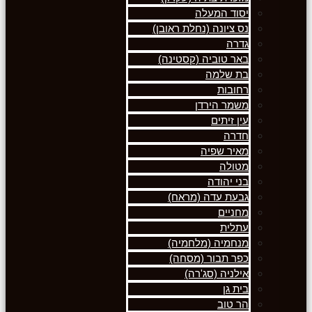
יסוד המעלה
נס ציונה (נחלת ראובן)
גדרה
באר טוביה (קסטינה)
בת שלמה
רחובות
משמר הירדן
עין זיתים
חדרה
מאיר שפיה
מטולה
בני יהודה
גבעת עדה (מראח)
מחניים
עתלית
מנחמיה (מלחמיה)
כפר תבור (מסחה)
אילניה (סג'רה)
בית גן
הר טוב