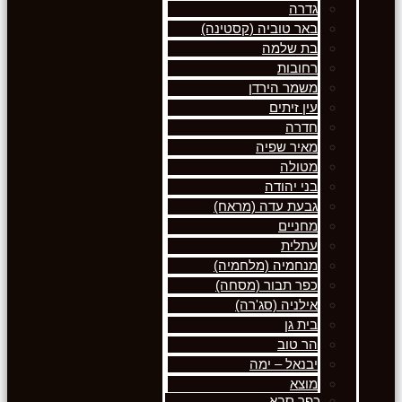
גדרה
באר טוביה (קסטינה)
בת שלמה
רחובות
משמר הירדן
עין זיתים
חדרה
מאיר שפיה
מטולה
בני יהודה
גבעת עדה (מראח)
מחניים
עתלית
מנחמיה (מלחמיה)
כפר תבור (מסחה)
אילניה (סג'רה)
בית גן
הר טוב
יבנאל – ימה
מוצא
כפר סבא