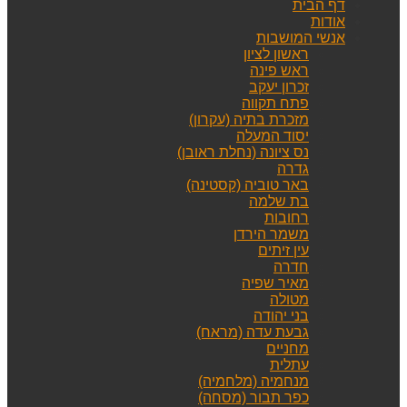
דף הבית
אודות
אנשי המושבות
ראשון לציון
ראש פינה
זכרון יעקב
פתח תקווה
מזכרת בתיה (עקרון)
יסוד המעלה
נס ציונה (נחלת ראובן)
גדרה
באר טוביה (קסטינה)
בת שלמה
רחובות
משמר הירדן
עין זיתים
חדרה
מאיר שפיה
מטולה
בני יהודה
גבעת עדה (מראח)
מחניים
עתלית
מנחמיה (מלחמיה)
כפר תבור (מסחה)