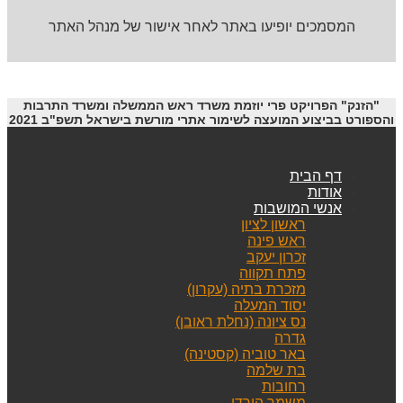
המסמכים יופיעו באתר לאחר אישור של מנהל האתר
"הזנק" הפרויקט פרי יוזמת משרד ראש הממשלה ומשרד התרבות
והספורט בביצוע המועצה לשימור אתרי מורשת בישראל תשפ"ב 2021
דף הבית
אודות
אנשי המושבות
ראשון לציון
ראש פינה
זכרון יעקב
פתח תקווה
מזכרת בתיה (עקרון)
יסוד המעלה
נס ציונה (נחלת ראובן)
גדרה
באר טוביה (קסטינה)
בת שלמה
רחובות
משמר הירדן