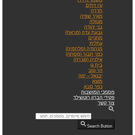
עין זיתים
חדרה
מאיר שפיה
מטולה
בני יהודה
גבעת עדה (מראח)
מחניים
עתלית
מנחמיה (מלחמיה)
כפר תבור (מסחה)
אילניה (סג'רה)
בית גן
הר טוב
יבנאל – ימה
מוצא
כפר סבא
מסמכי המושבות
פקידי הברון רוטשילד
צור קשר
Search for:
Search Button