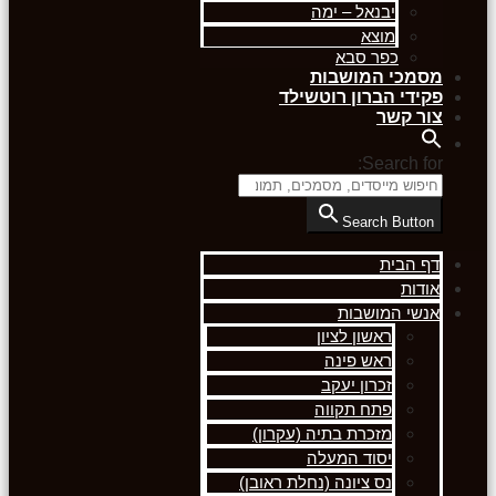
יבנאל – ימה
מוצא
כפר סבא
מסמכי המושבות
פקידי הברון רוטשילד
צור קשר
Search for:
Search Button
דף הבית
אודות
אנשי המושבות
ראשון לציון
ראש פינה
זכרון יעקב
פתח תקווה
מזכרת בתיה (עקרון)
יסוד המעלה
נס ציונה (נחלת ראובן)