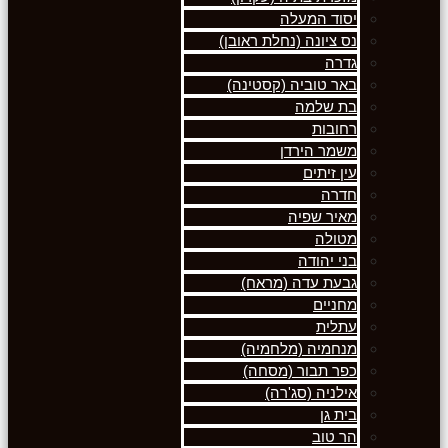
יסוד המעלה
נס ציונה (נחלת ראובן)
גדרה
באר טוביה (קסטינה)
בת שלמה
רחובות
משמר הירדן
עין זיתים
חדרה
מאיר שפיה
מטולה
בני יהודה
גבעת עדה (מראח)
מחניים
עתלית
מנחמיה (מלחמיה)
כפר תבור (מסחה)
אילניה (סג'רה)
בית גן
הר טוב