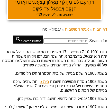
וַיְהִי גְבוּלָם מֵחֵלֶף מֵאֵלוֹן בְּצַעֲנַנִּים וַאֲדָמִי
הַנֶּקֶב וְיַבְנְאֵל עַד לַקּוּם
(יהושע, פרק י"ט, פסוק 33 )
דף הבית
»
אנשי המושבות
»
יבנאל - ימה
Search for:
Search Button
ביום 7.10.1901 התיישבו 17 משפחות ממגורשי החורן על אדמת
ימה היא יבנאל. בדצמבר אותה שנה הצטרפו אליהן משפחות
מעוזבי מטולה. כבר בתום השנה הראשונה כמעט והושלמה המכסה
של 40 משקים והחלה בניית הבתים שנמשכה שנתיים.
בשנת 1903 הושלם בנייתו של בית הספר והחלו הלימודים.
בשנת 1903 נוסדה המושבה השכנה
בית גן
. התושבים שוכנו
במבנים הישנים של הכפר בית ג'ן ורק כעבור 7 שנים הושלמו
בנייתם של הבתים הראשונים.
בשנת 1907 יבנאל זכתה לרופא תושב, ד"ר ברנשטיין כהן.
בשנת 1907 נמסרה השמירה במושבה לידי ארגון "השומר", לפני