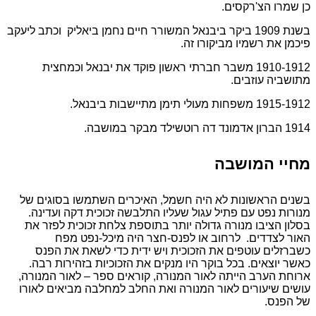
כן שמרו הצ'רקסים.
בשנת 1909 ביקר ביבנאל המשורר חיים נחמן ביאליק וכתב ליעקב
פיכמן את רשמיו מביקורו זה.
1910-1912 משבר חברתי ראשון פוקד את יבנאל וכמחצית
מתושביה עוזבים.
1915-1912 משפחות מעולי תימן מתיישבות ביבנאל.
1914 הברון אדמונד דה רוטשילד מבקר במושבה.
מחיי המושבה
בשנים הראשונות לא היה חשמל, האיכרים השתמשו בסוגים של
מנורות נפט עם פתיל עגול שעליו התלבשה זכוכית דקה ועדינה.
בסלון הציבו מנורה גדולה יותר בתוספת צלחת זכוכית לפזר את
האור לצדדים. לרחוב או לפנס-חצר היה מיכל-נפט מפח
כשברזלים עוטפים את הזכוכית ויש ידית כדי לשאת את הפנס
כאשר יוצאים. בכל בוקר היו מנקים את הזכוכיות בזהירות רבה.
ארוחת הערב הייתה לאור המנורה, קוראים ספר – לאור המנורה,
עושים שיעורים לאור המנורה ואת החלב למחלבה מביאים לאורו
של הפנס.