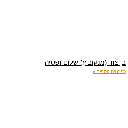
בן צור (מנקוביץ) שלום ופסיה
לפרטים נוספים »