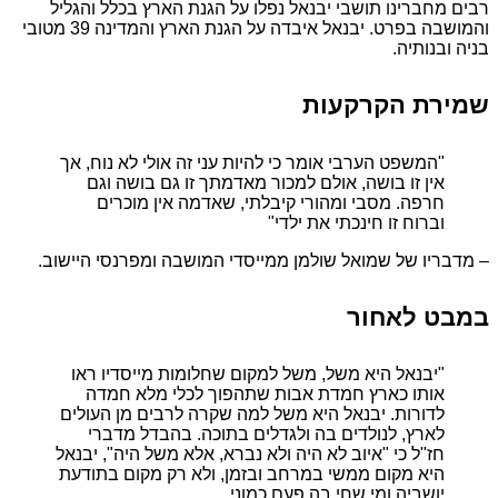
רבים מחברינו תושבי יבנאל נפלו על הגנת הארץ בכלל והגליל
והמושבה בפרט. יבנאל איבדה על הגנת הארץ והמדינה 39 מטובי
בניה ובנותיה.
שמירת הקרקעות
"המשפט הערבי אומר כי להיות עני זה אולי לא נוח, אך
אין זו בושה, אולם למכור מאדמתך זו גם בושה וגם
חרפה. מסבי ומהורי קיבלתי, שאדמה אין מוכרים
וברוח זו חינכתי את ילדי"
– מדבריו של שמואל שולמן ממייסדי המושבה ומפרנסי היישוב.
במבט לאחור
"יבנאל היא משל, משל למקום שחלומות מייסדיו ראו
אותו כארץ חמדת אבות שתהפוך לכלי מלא חמדה
לדורות. יבנאל היא משל למה שקרה לרבים מן העולים
לארץ, לנולדים בה ולגדלים בתוכה. בהבדל מדברי
חז"ל כי "איוב לא היה ולא נברא, אלא משל היה", יבנאל
היא מקום ממשי במרחב ובזמן, ולא רק מקום בתודעת
יושביה ומי שחי בה פעם כמוני.