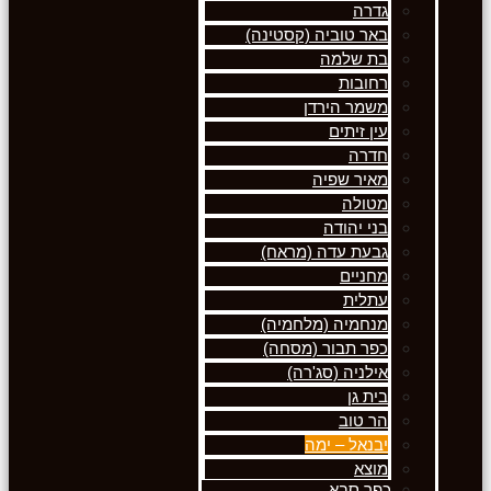
גדרה
באר טוביה (קסטינה)
בת שלמה
רחובות
משמר הירדן
עין זיתים
חדרה
מאיר שפיה
מטולה
בני יהודה
גבעת עדה (מראח)
מחניים
עתלית
מנחמיה (מלחמיה)
כפר תבור (מסחה)
אילניה (סג'רה)
בית גן
הר טוב
יבנאל – ימה
מוצא
כפר סבא