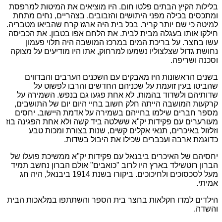
בלילות הקיץ הבתים פלטו חום. היו מוציאים את המיטות למרפסת
ומתכסים בכילה מפני היתושים והזבובים. בצהריים, נחים מתחת
למיטה כי שם יותר קריר. בכל בית היה ארגז קרח שהביאו מטבריה.
חילקו אותו בעגלה מבית לבית. את הלחם אפו בטבון. את הכביסה
עשו בחצר. על בריכת המים במרכז המושבה היה תלוי פעמון
נחושת גדול שצלצוליו נשמעו למרחוק, אתו היו מודיעים על מצוקה
וסכנה ושריפה.
בשנים הראשונות היו מאבקים עם השכנים הערבים והבדווים
שהביטו בעין זועמת על שכניהם החדשים והרבו לפשוט על
שדותיהם ולשדוד בהמות. לא אחת פגעו גם בנפש. השמירה על
קרקעות המושבה הייתה חלק חשוב בחיי היום יום של התושבים,
מספר חברים שילמו בחייהם בשמירה על אדמת היישוב. יחסים
מעורערים עם פקידות יק"א ששלטה ביד קשה ולא אחת הפגינה בוז
וזלזול באיכרים, תנאי אקלים קשים, שנות בצורת ומכות טבע
כדוגמת ארבה ועכברים שכילו את היבול בשדות.
יחסיהם של האיכרים ביבנאל עם פקידות יק"א ממשיכת פועלו של
הברון רוטשילד בארץ היו לרוב "כואבים" אולם הברון נחשב תמיד
מעל לסכסוכים ולחיכוכים. ביקורו בשנת 1914 ביבנאל, היה חג
אמיתי.
הילדים למדו חקלאות בחצר בית הספר והשתתפו במלאכות הבית
והשדה.