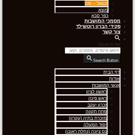
יבנאל – ימה
מוצא
כפר סבא
מסמכי המושבות
פקידי הברון רוטשילד
צור קשר
Search for:
Search Button
דף הבית
אודות
אנשי המושבות
ראשון לציון
ראש פינה
זכרון יעקב
פתח תקווה
מזכרת בתיה (עקרון)
יסוד המעלה
נס ציונה (נחלת ראובן)