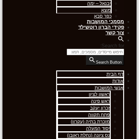
יבנאל – ימה
מוצא
כפר סבא
מסמכי המושבות
פקידי הברון רוטשילד
צור קשר
Search for:
Search Button
דף הבית
אודות
אנשי המושבות
ראשון לציון
ראש פינה
זכרון יעקב
פתח תקווה
מזכרת בתיה (עקרון)
יסוד המעלה
נס ציונה (נחלת ראובן)