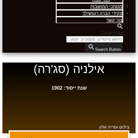
מסמכי המושבות
פקידי הברון רוטשילד
צור קשר
Search for:
Search Button
אילניה (סג'רה)
שנת ייסוד: 1902
צילום עזריה אלון