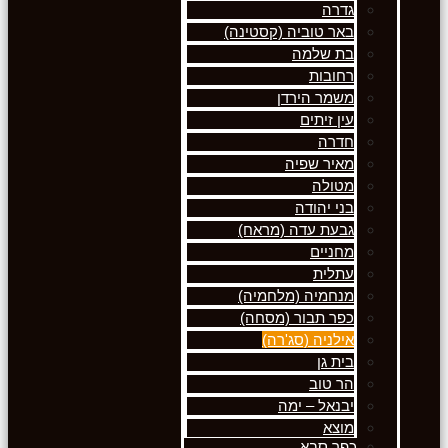
גדרה
באר טוביה (קסטינה)
בת שלמה
רחובות
משמר הירדן
עין זיתים
חדרה
מאיר שפיה
מטולה
בני יהודה
גבעת עדה (מראח)
מחניים
עתלית
מנחמיה (מלחמיה)
כפר תבור (מסחה)
אילניה (סג'רה)
בית גן
הר טוב
יבנאל – ימה
מוצא
כפר סבא