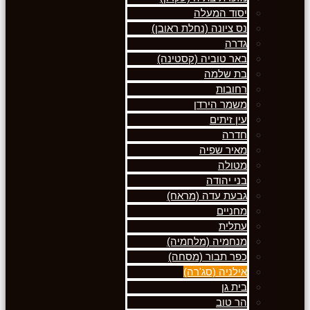
יסוד המעלה
נס ציונה (נחלת ראובן)
גדרה
באר טוביה (קסטינה)
בת שלמה
רחובות
משמר הירדן
עין זיתים
חדרה
מאיר שפיה
מטולה
בני יהודה
גבעת עדה (מראח)
מחניים
עתלית
מנחמיה (מלחמיה)
כפר תבור (מסחה)
אילניה (סג'רה)
בית גן
הר טוב