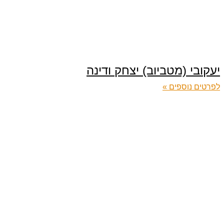
יעקובי (מטביוב) יצחק ודינה
לפרטים נוספים »