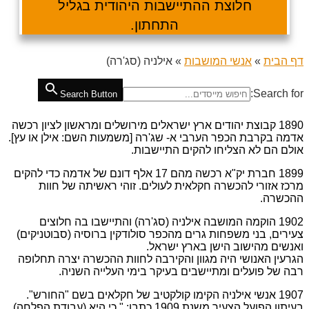
חלוצת ההתיישבות היהודית בגליל
התחתון.
דף הבית
»
אנשי המושבות
»
אילניה (סג'רה)
Search for:
Search Button
1890 קבוצת יהודים ארץ ישראלים מירושלים ומראשון לציון רכשה
אדמה בקרבת הכפר הערבי א- שג'רה [משמעות השם: אילן או עץ].
אולם הם לא הצליחו להקים התיישבות.
1899 חברת יק"א רכשה מהם 17 אלף דונם של אדמה כדי להקים
מרכז אזורי להכשרה חקלאית לעולים. זוהי ראשיתה של חוות
ההכשרה.
1902 הוקמה המושבה אילניה (סג'רה) והתיישבו בה חלוצים
צעירים, בני משפחות גרים מהכפר סולודקין ברוסיה (סבוטניקים)
ואנשים מהישוב הישן בארץ ישראל.
הגרעין האנושי היה מגוון והקירבה לחוות ההכשרה יצרה תחלופה
רבה של פועלים ומתיישבים בעיקר בימי העלייה השניה.
1907 אנשי אילניה הקימו קולקטיב של חקלאים בשם "החורש".
בעיתון הפועל הצעיר משנת 1909 כתבו: " כי היא (עבודת הפלחה)