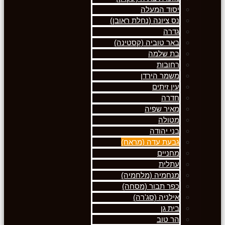
יסוד המעלה
נס ציונה (נחלת ראובן)
גדרה
באר טוביה (קסטינה)
בת שלמה
רחובות
משמר הירדן
עין זיתים
חדרה
מאיר שפיה
מטולה
בני יהודה
גבעת עדה (מראח)
מחניים
עתלית
מנחמיה (מלחמיה)
כפר תבור (מסחה)
אילניה (סג'רה)
בית גן
הר טוב