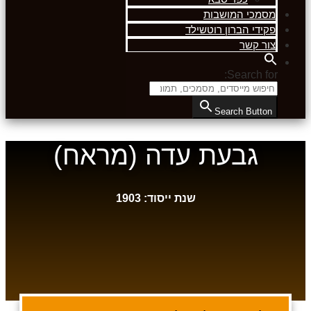
מסמכי המושבות
פקידי הברון רוטשילד
צור קשר
Search for:
Search Button
גבעת עדה (מראח)
שנת ייסוד: 1903