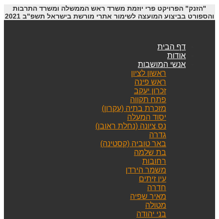
"הזנק" הפרויקט פרי יוזמת משרד ראש הממשלה ומשרד התרבות
והספורט בביצוע המועצה לשימור אתרי מורשת בישראל תשפ"ב 2021
דף הבית
אודות
אנשי המושבות
ראשון לציון
ראש פינה
זכרון יעקב
פתח תקווה
מזכרת בתיה (עקרון)
יסוד המעלה
נס ציונה (נחלת ראובן)
גדרה
באר טוביה (קסטינה)
בת שלמה
רחובות
משמר הירדן
עין זיתים
חדרה
מאיר שפיה
מטולה
בני יהודה