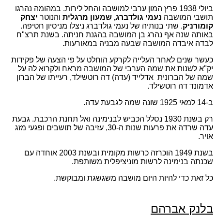
ביולי 1938 פרץ המון ערבי למושבה והחל לירות. במהומה נהרגו
תושבי המושבה
נעמי גולדברג, שמעון מרגלית
והנוטר
יצחק
קומורניק
. שתי בנותיה של נעמי גולדברג ניצלו מניסיון חטיפה.
באותה שנה אף נהרג בן המושבה בהגנת חניתה. בשנת תרצ"ח
לבדה איבדה המושבה שבעה מבניה במאורעות.
כעשר שנים לאחר העלייה לקרקע הוחלט על פי הצעה של פקידות
יק"א לשנות את שמה הערבי של המושבה מראח ולקרוא לה על
שמה של הברונית אדלייד (עדה) דה רוטשילד, רעייתו של הברון
אדמונד דה רוטשילד.
ב-14 למאי 1925 שונה שמה לגבעת עדה.
רק בשנת 1930 נסלל הכביש לבנימינה ואל תחנת הרכבת. גבעת
עדה שרדה את פרעות שנות ה-30, עזיבה של תושבים ופגעי מזג
אויר.
בשנת 1949 הוכרזה כרשות מקומית ובשנת 2003 אוחדה עם
שכנתה בנימינה לרשות מוניציפלית משותפת.
כל זאת כדי להיות היום מושבה משגשגת ומבוקשת.
בלנק אברהם