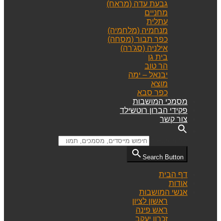
גבעת עדה (מראח)
מחניים
עתלית
מנחמיה (מלחמיה)
כפר תבור (מסחה)
אילניה (סג'רה)
בית גן
הר טוב
יבנאל – ימה
מוצא
כפר סבא
מסמכי המושבות
פקידי הברון רוטשילד
צור קשר
Search for:
Search Button
דף הבית
אודות
אנשי המושבות
ראשון לציון
ראש פינה
זכרון יעקב