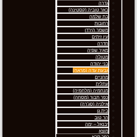
גדרה
באר טוביה (קסטינה)
בת שלמה
רחובות
משמר הירדן
עין זיתים
חדרה
מאיר שפיה
מטולה
בני יהודה
גבעת עדה (מראח)
מחניים
עתלית
מנחמיה (מלחמיה)
כפר תבור (מסחה)
אילניה (סג'רה)
בית גן
הר טוב
יבנאל – ימה
מוצא
כפר סבא