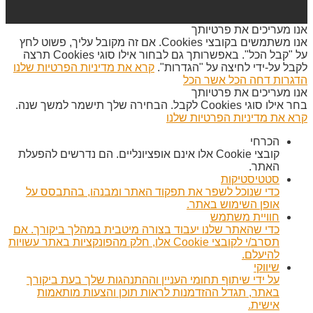
אנו מעריכים את פרטיותך
אנו משתמשים בקובצי Cookies. אם זה מקובל עליך, פשוט לחץ
על "קבל הכל". באפשרותך גם לבחור אילו סוגי Cookies תרצה
לקבל על-ידי לחיצה על "הגדרות".
קרא את מדיניות הפרטיות שלנו
הדגרות
דחה הכל
אשר הכל
אנו מעריכים את פרטיותך
בחר אילו סוגי Cookies לקבל. הבחירה שלך תישמר למשך שנה.
קרא את מדיניות הפרטיות שלנו
הכרחי
קובצי Cookie אלו אינם אופציונליים. הם נדרשים להפעלת
האתר.
סטטיסטיקות
כדי שנוכל לשפר את תפקוד האתר ומבנהו, בהתבסס על
אופן השימוש באתר.
חוויית משתמש
כדי שהאתר שלנו יעבוד בצורה מיטבית במהלך ביקורך. אם
תסרב/י לקובצי Cookie אלו, חלק מהפונקציות באתר עשויות
להיעלם.
שיווקי
על ידי שיתוף תחומי העניין וההתנהגות שלך בעת ביקורך
באתר, תגדל ההזדמנות לראות תוכן והצעות מותאמות
אישית.