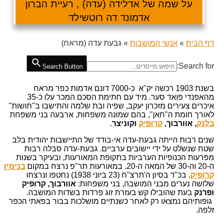
על שמה של אדלידה (עדה) , רעיית הברון
אדמונד דה רוטשילד
דף הבית
»
אנשי המושבות
»
גבעת עדה (מראח)
Search for:
Search Button
בשנת 1903 רכשה יק"א כ-7000 דונם אדמות כפר מראח
מהאפנדי פואד סער. מיד עם חתימת הסכם המכר עלו כ-35
איכרים צעירים מזכרון יעקב, שפיה ובת שלמה והתישבו ב"חושות"
לאורך חומת ה"חאן", בהם שמונה משפחות, ארבעה בני משפחת
בלנק
, אוורבוך,
קרופיק
וקוניצר
.
שנים רבות הייתה גבעת-עדה אי-בודד של התיישבות יהודית בלב
שטח שנשלט על ידי יישובים ערביים. גבעת-עדה סבלה רבות
מפרעות הכנופיות הערביות בתקופת המאורעות, ובעיקר בשנות
ה-20 וה-30 של המאה ה-20. במאורעות תר"פ נרצח במקום
בנימין
קרופיק
. בכ"ד בסיון ה'תרצ"ח (23 ביוני 1938) נחטפו ונרצחו
שלושה נערים מבני המושבה, בני משפחות:
אוורבוך, קרופיק
ופרנק
בעת שהובילו קש בעזרת זוג פרדות בשדות המושבה.
גופותיהם נמצאו רק לאחר כשנתיים מושלכות בבור בפאתי הכפר
זלפה.