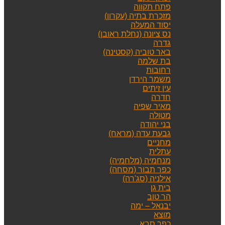
פתח תקווה
מזכרת בתיה (עקרון)
יסוד המעלה
נס ציונה (נחלת ראובן)
גדרה
באר טוביה (קסטינה)
בת שלמה
רחובות
משמר הירדן
עין זיתים
חדרה
מאיר שפיה
מטולה
בני יהודה
גבעת עדה (מראח)
מחניים
עתלית
מנחמיה (מלחמיה)
כפר תבור (מסחה)
אילניה (סג'רה)
בית גן
הר טוב
יבנאל – ימה
מוצא
כפר סבא