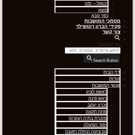
יבנאל – ימה
מוצא
כפר סבא
מסמכי המושבות
פקידי הברון רוטשילד
צור קשר
Search for:
Search Button
דף הבית
אודות
אנשי המושבות
ראשון לציון
ראש פינה
זכרון יעקב
פתח תקווה
מזכרת בתיה (עקרון)
יסוד המעלה
נס ציונה (נחלת ראובן)