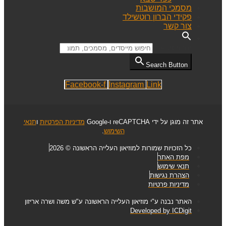
מסמכי המושבות
פקידי הברון רוטשילד
צור קשר
Search for:
Search Button
Facebook-f
Instagram
Link
אתר זה מוגן על ידי reCAPTCHA ו-Google
מדיניות הפרטיות
ו
תנאי
השימוש
.
כל הזכויות שמורות למוזיאון העלייה הראשונה © 2026
מפת האתר
תנאי שימוש
הצהרת נגישות
מדיניות פרטיות
האתר נבנה ע"י מוזיאון העלייה הראשונה ע"ש משה ושרה אריזון
Developed by ICDigit