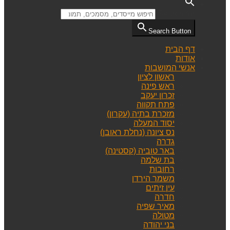
Search for:
Search Button
דף הבית
אודות
אנשי המושבות
ראשון לציון
ראש פינה
זכרון יעקב
פתח תקווה
מזכרת בתיה (עקרון)
יסוד המעלה
נס ציונה (נחלת ראובן)
גדרה
באר טוביה (קסטינה)
בת שלמה
רחובות
משמר הירדן
עין זיתים
חדרה
מאיר שפיה
מטולה
בני יהודה