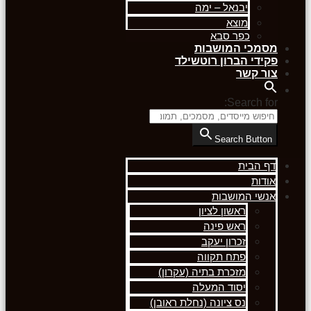
יבנאל – ימה
מוצא
כפר סבא
מסמכי המושבות
פקידי הברון רוטשילד
צור קשר
Search for:
Search Button
דף הבית
אודות
אנשי המושבות
ראשון לציון
ראש פינה
זכרון יעקב
פתח תקווה
מזכרת בתיה (עקרון)
יסוד המעלה
נס ציונה (נחלת ראובן)