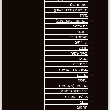
יסוד המעלה
נס ציונה (נחלת ראובן)
גדרה
באר טוביה (קסטינה)
בת שלמה
רחובות
משמר הירדן
עין זיתים
חדרה
מאיר שפיה
מטולה
בני יהודה
גבעת עדה (מראח)
מחניים
עתלית
מנחמיה (מלחמיה)
כפר תבור (מסחה)
אילניה (סג'רה)
בית גן
הר טוב