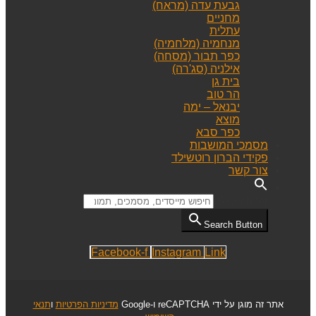
גבעת עדה (מראח)
מחניים
עתלית
מנחמיה (מלחמיה)
כפר תבור (מסחה)
אילניה (סג'רה)
בית גן
הר טוב
יבנאל – ימה
מוצא
כפר סבא
מסמכי המושבות
פקידי הברון רוטשילד
צור קשר
Search for:
Search Button
Facebook-f
Instagram
Link
אתר זה מוגן על ידי reCAPTCHA ו-Google
מדיניות הפרטיות
ו
תנאי