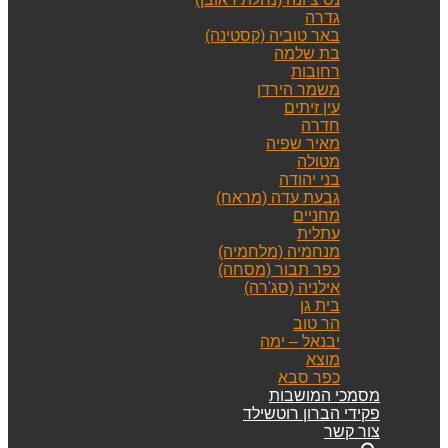
גדרה
באר טוביה (קסטינה)
בת שלמה
רחובות
משמר הירדן
עין זיתים
חדרה
מאיר שפיה
מטולה
בני יהודה
גבעת עדה (מראח)
מחניים
עתלית
מנחמיה (מלחמיה)
כפר תבור (מסחה)
אילניה (סג'רה)
בית גן
הר טוב
יבנאל – ימה
מוצא
כפר סבא
מסמכי המושבות
פקידי הברון רוטשילד
צור קשר