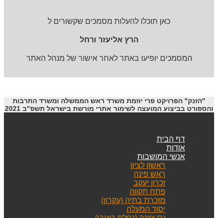
כאן תוכלו להעלות מסמכים שקשורים ל
הרץ אליעזר ורחל
המסמכים יופיעו באתר לאחר אישור של מנהל האתר
"הזנק" הפרויקט פרי יוזמת משרד ראש הממשלה ומשרד התרבות
והספורט בביצוע המועצה לשימור אתרי מורשת בישראל תשפ"ב 2021
דף הבית
אודות
אנשי המושבות
ראשון לציון
ראש פינה
זכרון יעקב
פתח תקווה
מזכרת בתיה (עקרון)
יסוד המעלה
נס ציונה (נחלת ראובן)