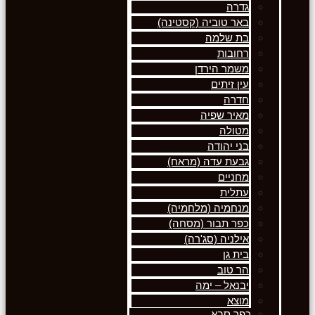
גדרה
באר טוביה (קסטינה)
בת שלמה
רחובות
משמר הירדן
עין זיתים
חדרה
מאיר שפיה
מטולה
בני יהודה
גבעת עדה (מראח)
מחניים
עתלית
מנחמיה (מלחמיה)
כפר תבור (מסחה)
אילניה (סג'רה)
בית גן
הר טוב
יבנאל – ימה
מוצא
כפר סבא