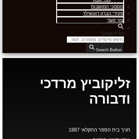
מסמכי המושבות
פקידי הברון רוטשילד
צור קשר
Search for:
Search Button
זליקוביץ מרדכי
ודבורה
חניך בית הספר החקלאי 1887