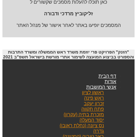
כאן תוכלו להעלות מסמכים שקשורים ל
זליקוביץ מרדכי ודבורה
המסמכים יופיעו באתר לאחר אישור של מנהל האתר
"הזנק" הפרויקט פרי יוזמת משרד ראש הממשלה ומשרד התרבות
והספורט בביצוע המועצה לשימור אתרי מורשת בישראל תשפ"ב 2021
דף הבית
אודות
אנשי המושבות
ראשון לציון
ראש פינה
זכרון יעקב
פתח תקווה
מזכרת בתיה (עקרון)
יסוד המעלה
נס ציונה (נחלת ראובן)
גדרה
באר טוביה (קסטינה)