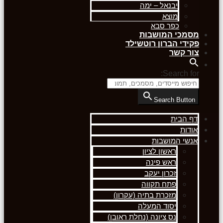
יבנאל – ימה
מוצא
כפר סבא
מסמכי המושבות
פקידי הברון רוטשילד
צור קשר
Search for:
Search Button
דף הבית
אודות
אנשי המושבות
ראשון לציון
ראש פינה
זכרון יעקב
פתח תקווה
מזכרת בתיה (עקרון)
יסוד המעלה
נס ציונה (נחלת ראובן)