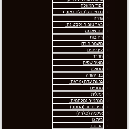
יסוד המעלה
נס ציונה (נחלת ראובן)
גדרה
באר טוביה (קסטינה)
בת שלמה
רחובות
משמר הירדן
עין זיתים
חדרה
מאיר שפיה
מטולה
בני יהודה
גבעת עדה (מראח)
מחניים
עתלית
מנחמיה (מלחמיה)
כפר תבור (מסחה)
אילניה (סג'רה)
בית גן
הר טוב