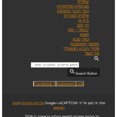
עתלית
מנחמיה (מלחמיה)
כפר תבור (מסחה)
אילניה (סג'רה)
בית גן
הר טוב
יבנאל – ימה
מוצא
כפר סבא
מסמכי המושבות
פקידי הברון רוטשילד
צור קשר
Search for:
Search Button
Facebook-f
Instagram
Link
אתר זה מוגן על ידי reCAPTCHA ו-Google
מדיניות הפרטיות
ו
תנאי
השימוש
.
כל הזכויות שמורות למוזיאון העלייה הראשונה © 2026