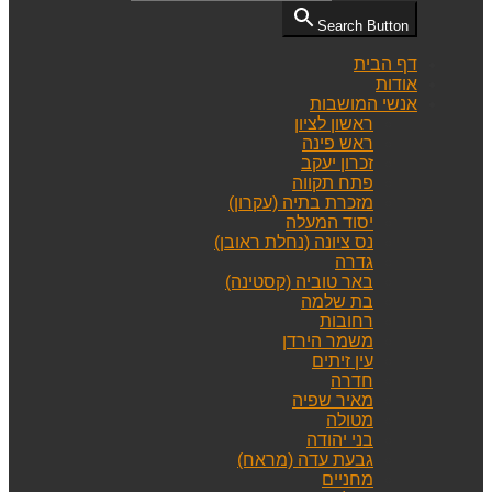
Search Button
דף הבית
אודות
אנשי המושבות
ראשון לציון
ראש פינה
זכרון יעקב
פתח תקווה
מזכרת בתיה (עקרון)
יסוד המעלה
נס ציונה (נחלת ראובן)
גדרה
באר טוביה (קסטינה)
בת שלמה
רחובות
משמר הירדן
עין זיתים
חדרה
מאיר שפיה
מטולה
בני יהודה
גבעת עדה (מראח)
מחניים