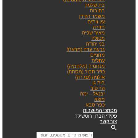
בת שלמה
רחובות
משמר הירדן
עין זיתים
חדרה
מאיר שפיה
מטולה
בני יהודה
גבעת עדה (מראח)
מחניים
עתלית
מנחמיה (מלחמיה)
כפר תבור (מסחה)
אילניה (סג'רה)
בית גן
הר טוב
יבנאל – ימה
מוצא
כפר סבא
מסמכי המושבות
פקידי הברון רוטשילד
צור קשר
Search for: