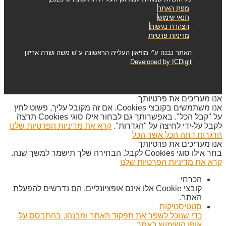
מפת האתר
תנאי שימוש
הצהרת נגישות
מדיניות פרטיות
האתר נבנה ע"י מוזיאון העלייה הראשונה ע"ש משה ושרה אריזון
Developed by ICDigit
אנו מעריכים את פרטיותך
אנו משתמשים בקובצי Cookies. אם זה מקובל עליך, פשוט לחץ
על "קבל הכל". באפשרותך גם לבחור אילו סוגי Cookies תרצה
לקבל על-ידי לחיצה על "הגדרות".
קרא את מדיניות הפרטיות שלנו
הדגרות
דחה הכל
אשר הכל
אנו מעריכים את פרטיותך
בחר אילו סוגי Cookies לקבל. הבחירה שלך תישמר למשך שנה.
קרא את מדיניות הפרטיות שלנו
הכרחי
קובצי Cookie אלו אינם אופציונליים. הם נדרשים להפעלת
האתר.
סטטיסטיקות
כדי שנוכל לשפר את תפקוד האתר ומבנהו, בהתבסס על
אופן השימוש באתר.