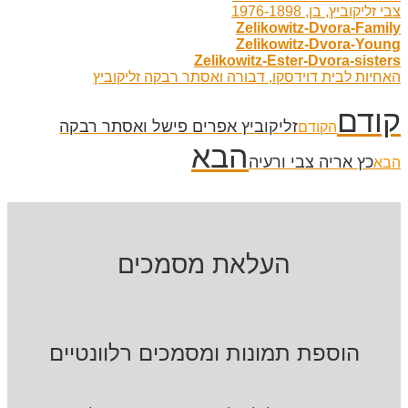
צבי זליקוביץ, בן, 1976-1898
Zelikowitz-Dvora-Family
Zelikowitz-Dvora-Young
Zelikowitz-Ester-Dvora-sisters
האחיות לבית דוידסקו, דבורה ואסתר רבקה זליקוביץ
קודם
זליקוביץ אפרים פישל ואסתר רבקה
הקודם
הבא
כץ אריה צבי ורעיה
הבא
העלאת מסמכים
הוספת תמונות ומסמכים רלוונטיים