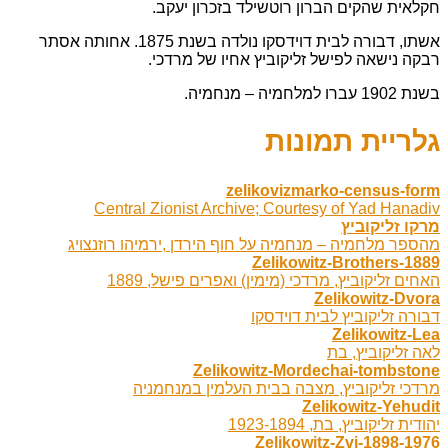
חקלאית שהקים הברון רוטשילד בזכרון יעקב.
אשתו, דבורה לבית דוידסקו נולדה בשנת 1875. אחותה אסתר
רבקה נישאה לפישל זליקוביץ אחיו של מרדכי.
בשנת 1902 עברו למלחמיה – מנחמיה.
גלריית תמונות
zelikovizmarko-census-form
Central Zionist Archive; Courtesy of Yad Hanadiv
מרקו זליקוביץ
מהספר מלחמיה – מנחמיה על חוף הירדן ,ירמיהו רוזנצויג
Zelikowitz-Brothers-1889
האחים זליקוביץ, מרדכי (מימין) ואפרים פישל, 1889
Zelikowitz-Dvora
דבורה זליקוביץ לבית דוידסקו
Zelikowitz-Lea
לאה זליקוביץ, בת
Zelikowitz-Mordechai-tombstone
מרדכי זליקוביץ, מצבה בבית העלמין במנחמניה
Zelikowitz-Yehudit
יהודית זליקוביץ, בת, 1923-1894
Zelikowitz-Zvi-1898-1976