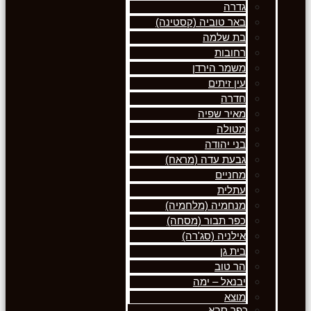
גדרה
באר טוביה (קסטינה)
בת שלמה
רחובות
משמר הירדן
עין זיתים
חדרה
מאיר שפיה
מטולה
בני יהודה
גבעת עדה (מראח)
מחניים
עתלית
מנחמיה (מלחמיה)
כפר תבור (מסחה)
אילניה (סג'רה)
בית גן
הר טוב
יבנאל – ימה
מוצא
כפר סבא