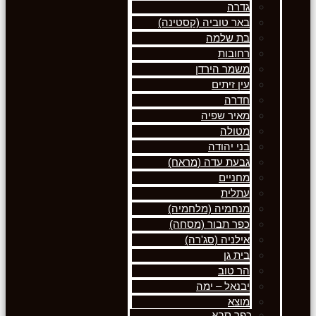
גדרה
באר טוביה (קסטינה)
בת שלמה
רחובות
משמר הירדן
עין זיתים
חדרה
מאיר שפיה
מטולה
בני יהודה
גבעת עדה (מראח)
מחניים
עתלית
מנחמיה (מלחמיה)
כפר תבור (מסחה)
אילניה (סג'רה)
בית גן
הר טוב
יבנאל – ימה
מוצא
כפר סבא