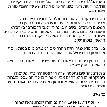
בשנת 1884 ביקר במושבה הלורד אוליפנט ויחד עם הפקידים
וורמסר ודיגור, העלו בפני האיכרים את הנושא של הקמת כוורות
וייצור דבש.
משה ריבניקר הביע את נכונותו לגדל דבורים ובעזרת הלורד
אוליפנט נרכשו הכוורות. לימים נודעו משה ובנו בנימין בקרב
השכנים הערביים בשם "אבו נח'ל" ("אבי הדבורים" בערבית)
והשם דבק בהם שנים רבות. בני המשפחה המשיכו בגידול דבורים
וייצור דבש במשך שנים רבות. משה ריבניקר נודע גם כפרדסן
הראשון בזכרון יעקב.
בנו יצחק נודע כנגר. חלק מהרהיטים המוצגים כיום במוזיאון בית
אהרונסון בחדריו של אהרון אהרונסון הם פרי עבודתו .
הבן בנימין היה חבר באגודת "הפומפיירים" – אגודת מכבי האש
הראשונה בארץ ישראל.
בית ריבניקר שבו נתפסה שרה אהרונסון היה ביתו של יצחק
ריבניקר ואיתו התגורר גם אביו, משה ריבניקר. הם עסקו בנגרות.
הבית נמכר לסם שמואל אהרונסון כשיצחק עבר להתגורר בחיפה
ופתח שם נגריה.
צאצאים:
יוסף
[??1944-18] עלה עם הוריו לזכרון, נראה שחזר
לרומניה ושם אבדה משפחתו [אולי בשואה]