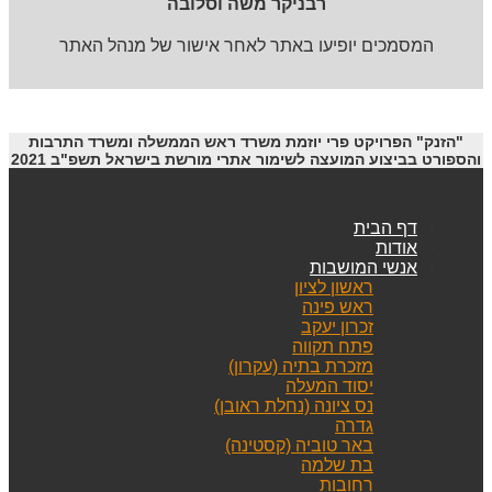
רבניקר משה וסלובה
המסמכים יופיעו באתר לאחר אישור של מנהל האתר
"הזנק" הפרויקט פרי יוזמת משרד ראש הממשלה ומשרד התרבות
והספורט בביצוע המועצה לשימור אתרי מורשת בישראל תשפ"ב 2021
דף הבית
אודות
אנשי המושבות
ראשון לציון
ראש פינה
זכרון יעקב
פתח תקווה
מזכרת בתיה (עקרון)
יסוד המעלה
נס ציונה (נחלת ראובן)
גדרה
באר טוביה (קסטינה)
בת שלמה
רחובות