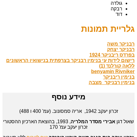
גולדה
רבקה
דוד
גלריית תמונות
רבניקר משה
רבניקר יצחק
בפרדס ריבניקר 1924
רישום לידות עי בנימין רבניקר בצרפתית בנישואיו הראשונים
ללאה קורלנד (1)
benyamin Rivniker
בנימין ריבניקר
בנימין רבניקר_מצבה
מידע נוסף
זכרון יעקב 1942, אריה סמסונוב. (עמ' 400 ו 488)
שאול דגן
אבירי מסדר המלריה
, 1993, בהוצאת הארכיון ההסטורי
זכרון יעקב עמ' 170