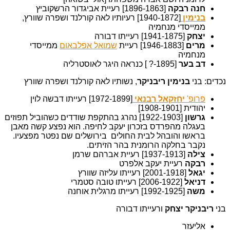
חנה רבקה
[1896-1863] רעיית אביגדור הרשקוביץ
בנימין
[1940-1872] רעיותיו לאה קורלנד ושפרה שוורץ,
ממייסדי מנחמיה
יצחק
[1941-1875] רעייתו דבורה
מרים
[1946-1883] רעיית
שמואל אפלבאום
ממייסדי
מנחמיה
דב בער
[1895-? ] כנראה היגר לאוסטרליה
נכדים: בני
בנימין ריבניקר
, נשותיו לאה קורלנד ושפרה שוורץ
פרופ'
יחזקאל רבנאי
[1972-1899] רעייתו דבשה לוין
יהודית [1908-1901]
גרשון
[1922-1903] נהרג בהתקפת שודדים כשהוביל תפוזים
בעגלה מהפרדס בזכרון יעקב לחיפה. הוא נפצע קשה מאבן
בראשו והובהל לבית החולים בירושלים שם נפטר מפצעיו.
נקבר בחלקה הרומנית בהר הזיתים.
צילה
[1937-1913] רעיית אברהם שרמן
רבקה
רעיית יעקב אלפרט
יגאל
[2001-1918] רעייתו עליזה שוורץ
דניאל
[2006-1922] רעייתו טובה סטמרי
משה
[1992-1925] רעייתו מרגלית אוחנה
בני
ריבניקר יצחק
ורעייתו דבורה
אליעזר