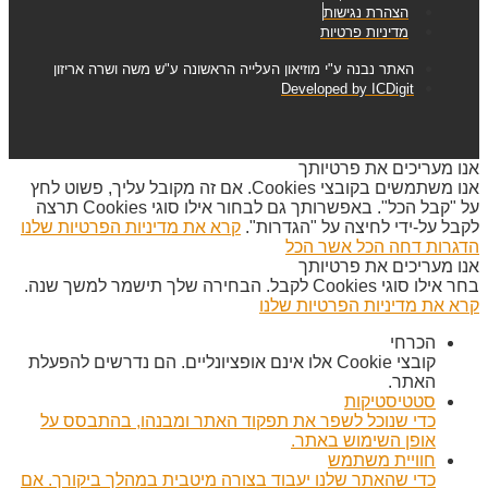
הצהרת נגישות
מדיניות פרטיות
האתר נבנה ע"י מוזיאון העלייה הראשונה ע"ש משה ושרה אריזון
Developed by ICDigit
אנו מעריכים את פרטיותך
אנו משתמשים בקובצי Cookies. אם זה מקובל עליך, פשוט לחץ
על "קבל הכל". באפשרותך גם לבחור אילו סוגי Cookies תרצה
לקבל על-ידי לחיצה על "הגדרות".
קרא את מדיניות הפרטיות שלנו
הדגרות
דחה הכל
אשר הכל
אנו מעריכים את פרטיותך
בחר אילו סוגי Cookies לקבל. הבחירה שלך תישמר למשך שנה.
קרא את מדיניות הפרטיות שלנו
הכרחי
קובצי Cookie אלו אינם אופציונליים. הם נדרשים להפעלת
האתר.
סטטיסטיקות
כדי שנוכל לשפר את תפקוד האתר ומבנהו, בהתבסס על
אופן השימוש באתר.
חוויית משתמש
כדי שהאתר שלנו יעבוד בצורה מיטבית במהלך ביקורך. אם