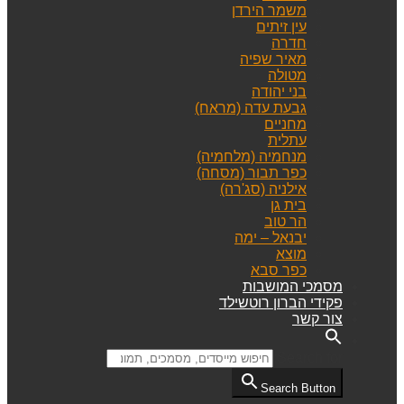
משמר הירדן
עין זיתים
חדרה
מאיר שפיה
מטולה
בני יהודה
גבעת עדה (מראח)
מחניים
עתלית
מנחמיה (מלחמיה)
כפר תבור (מסחה)
אילניה (סג'רה)
בית גן
הר טוב
יבנאל – ימה
מוצא
כפר סבא
מסמכי המושבות
פקידי הברון רוטשילד
צור קשר
Search for:
Search Button