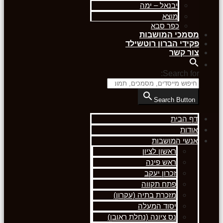
יבנאל – ימה
מוצא
כפר סבא
מסמכי המושבות
פקידי הברון רוטשילד
צור קשר
Search for:
Search Button
דף הבית
אודות
אנשי המושבות
ראשון לציון
ראש פינה
זכרון יעקב
פתח תקווה
מזכרת בתיה (עקרון)
יסוד המעלה
נס ציונה (נחלת ראובן)