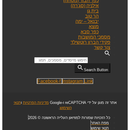
כפר תבור (מסחה)
אילניה (סג'רה)
בית גן
הר טוב
יבנאל – ימה
מוצא
כפר סבא
מסמכי המושבות
פקידי הברון רוטשילד
צור קשר
Search for:
Search Button
Facebook-f
Instagram
Link
אתר זה מוגן על ידי reCAPTCHA ו-Google
מדיניות הפרטיות
ו
תנאי
השימוש
.
כל הזכויות שמורות למוזיאון העלייה הראשונה © 2026
מפת האתר
תנאי שימוש