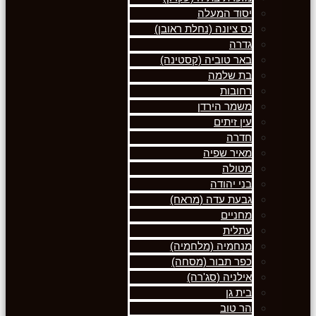
יסוד המעלה
נס ציונה (נחלת ראובן)
גדרה
באר טוביה (קסטינה)
בת שלמה
רחובות
משמר הירדן
עין זיתים
חדרה
מאיר שפיה
מטולה
בני יהודה
גבעת עדה (מראח)
מחניים
עתלית
מנחמיה (מלחמיה)
כפר תבור (מסחה)
אילניה (סג'רה)
בית גן
הר טוב