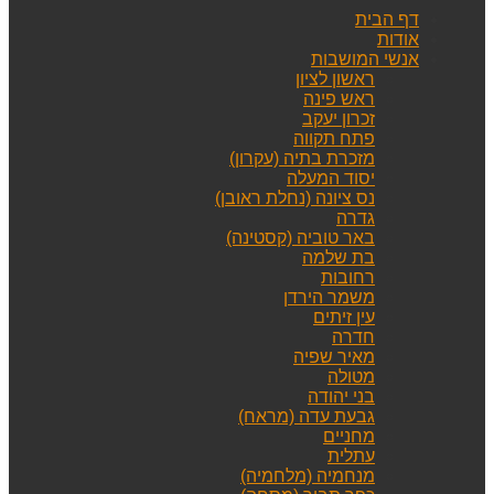
דף הבית
אודות
אנשי המושבות
ראשון לציון
ראש פינה
זכרון יעקב
פתח תקווה
מזכרת בתיה (עקרון)
יסוד המעלה
נס ציונה (נחלת ראובן)
גדרה
באר טוביה (קסטינה)
בת שלמה
רחובות
משמר הירדן
עין זיתים
חדרה
מאיר שפיה
מטולה
בני יהודה
גבעת עדה (מראח)
מחניים
עתלית
מנחמיה (מלחמיה)