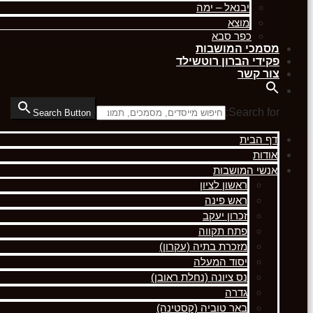
יבנאל – ימה
מוצא
כפר סבא
מסמכי המושבות
פקידי הברון רוטשילד
צור קשר
Search for:
Search Button
דף הבית
אודות
אנשי המושבות
ראשון לציון
ראש פינה
זכרון יעקב
פתח תקווה
מזכרת בתיה (עקרון)
יסוד המעלה
נס ציונה (נחלת ראובן)
גדרה
באר טוביה (קסטינה)