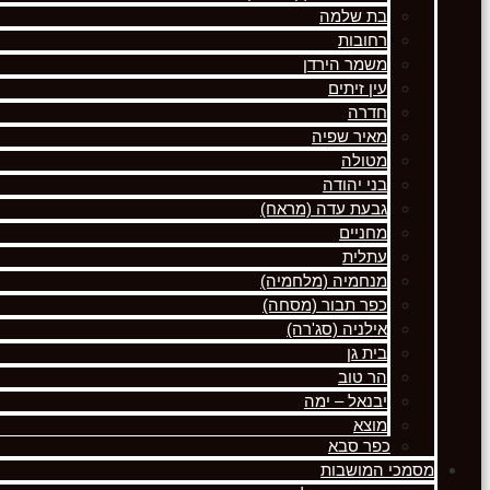
בת שלמה
רחובות
משמר הירדן
עין זיתים
חדרה
מאיר שפיה
מטולה
בני יהודה
גבעת עדה (מראח)
מחניים
עתלית
מנחמיה (מלחמיה)
כפר תבור (מסחה)
אילניה (סג'רה)
בית גן
הר טוב
יבנאל – ימה
מוצא
כפר סבא
מסמכי המושבות