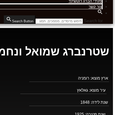
פקידי הברון רוטשילד
צור קשר
Search for:
Search Button
שטרנברג שמואל ונחמ
ארץ מוצא:
רומניה
עיר מוצא:
גאלאץ
שנת לידה:
1848
שנת פטירה:
1925