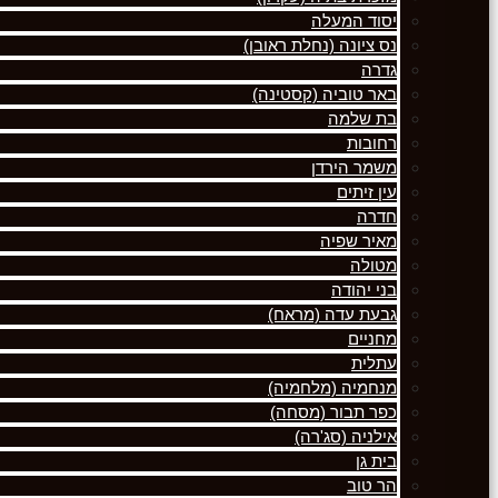
יסוד המעלה
נס ציונה (נחלת ראובן)
גדרה
באר טוביה (קסטינה)
בת שלמה
רחובות
משמר הירדן
עין זיתים
חדרה
מאיר שפיה
מטולה
בני יהודה
גבעת עדה (מראח)
מחניים
עתלית
מנחמיה (מלחמיה)
כפר תבור (מסחה)
אילניה (סג'רה)
בית גן
הר טוב