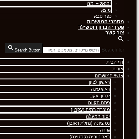
יבנאל – ימה
מוצא
כפר סבא
מסמכי המושבות
פקידי הברון רוטשילד
צור קשר
Search for:
Search Button
דף הבית
אודות
אנשי המושבות
ראשון לציון
ראש פינה
זכרון יעקב
פתח תקווה
מזכרת בתיה (עקרון)
יסוד המעלה
נס ציונה (נחלת ראובן)
גדרה
באר טוביה (קסטינה)