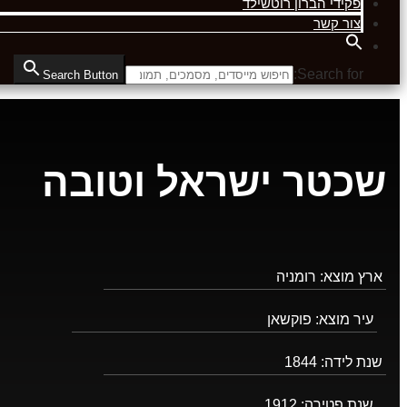
פקידי הברון רוטשילד
צור קשר
Search for:
Search Button
שכטר ישראל וטובה
ארץ מוצא:
רומניה
עיר מוצא:
פוקשאן
שנת לידה:
1844
שנת פטירה:
1912