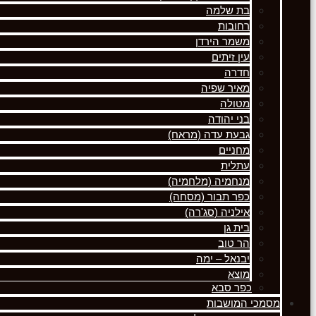
בת שלמה
רחובות
משמר הירדן
עין זיתים
חדרה
מאיר שפיה
מטולה
בני יהודה
גבעת עדה (מראח)
מחניים
עתלית
מנחמיה (מלחמיה)
כפר תבור (מסחה)
אילניה (סג'רה)
בית גן
הר טוב
יבנאל – ימה
מוצא
כפר סבא
מסמכי המושבות