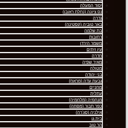
יסוד המעלה
נס ציונה (נחלת ראובן)
גדרה
באר טוביה (קסטינה)
בת שלמה
רחובות
משמר הירדן
עין זיתים
חדרה
מאיר שפיה
מטולה
בני יהודה
גבעת עדה (מראח)
מחניים
עתלית
מנחמיה (מלחמיה)
כפר תבור (מסחה)
אילניה (סג'רה)
בית גן
הר טוב