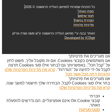
כל הזכויות שמורות למוזיאון העלייה הראשונה © 2026
מפת האתר
תנאי שימוש
הצהרת נגישות
מדיניות פרטיות
האתר נבנה ע"י מוזיאון העלייה הראשונה ע"ש משה ושרה אריזון
Developed by ICDigit
אנו מעריכים את פרטיותך
אנו משתמשים בקובצי Cookies. אם זה מקובל עליך, פשוט לחץ
על "קבל הכל". באפשרותך גם לבחור אילו סוגי Cookies תרצה
לקבל על-ידי לחיצה על "הגדרות".
קרא את מדיניות הפרטיות שלנו
הדגרות
דחה הכל
אשר הכל
אנו מעריכים את פרטיותך
בחר אילו סוגי Cookies לקבל. הבחירה שלך תישמר למשך שנה.
קרא את מדיניות הפרטיות שלנו
הכרחי
קובצי Cookie אלו אינם אופציונליים. הם נדרשים להפעלת
האתר.
סטטיסטיקות