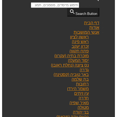
Search for:
Search Button
דף הבית
אודות
אנשי המושבות
ראשון לציון
ראש פינה
זכרון יעקב
פתח תקווה
מזכרת בתיה (עקרון)
יסוד המעלה
נס ציונה (נחלת ראובן)
גדרה
באר טוביה (קסטינה)
בת שלמה
רחובות
משמר הירדן
עין זיתים
חדרה
מאיר שפיה
מטולה
בני יהודה
גבעת עדה (מראח)