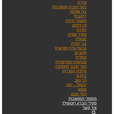
גדרה
באר טוביה (קסטינה)
בת שלמה
רחובות
משמר הירדן
עין זיתים
חדרה
מאיר שפיה
מטולה
בני יהודה
גבעת עדה (מראח)
מחניים
עתלית
מנחמיה (מלחמיה)
כפר תבור (מסחה)
אילניה (סג'רה)
בית גן
הר טוב
יבנאל – ימה
מוצא
כפר סבא
מסמכי המושבות
פקידי הברון רוטשילד
צור קשר