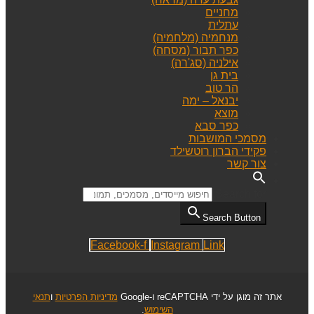
מחניים
עתלית
מנחמיה (מלחמיה)
כפר תבור (מסחה)
אילניה (סג'רה)
בית גן
הר טוב
יבנאל – ימה
מוצא
כפר סבא
מסמכי המושבות
פקידי הברון רוטשילד
צור קשר
Search for:
Search Button
Facebook-f
Instagram
Link
אתר זה מוגן על ידי reCAPTCHA ו-Google
מדיניות הפרטיות
ו
תנאי
השימוש
.