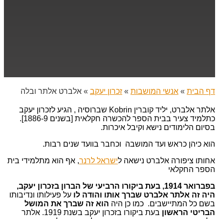
דף הבית
»
אנשי המושבות
»
זכרון יעקב
»
אלברט אלתר ובלה
אלתר אלברט, יליד קוברין Kobrin שברוסיה , הגיע לזכרון יעקב
כתלמיד צעיר בבית הספר להכשרה חקלאית [בשנים 1886-9].
בסיום הלימודים נישא וקיבל איכרות.
הוא כיהן כראש ועד המושבה וכחבר בוועד שנים רבות.
אחותו ציפורה אלברט נישאה ל
ישראל לרנר
, אף הוא מתלמידי בית
הספר החקלאי
בפברואר 1914, בעת ביקורו הרביעי של הברון בזכרון יעקב,
היה זה אלתר אלברט שברך אותו והודה לו
על פעילותו ונדיבותו
בשם כל המתיישבים. כמו כן היה
הוא זה שברך את המושל
הבריטי הראשון
בעת ביקורו בזכרון יעקב בשנת 1919. אלתר