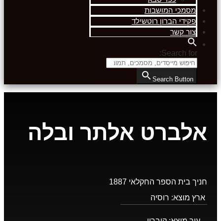
מסמכי המושבות
פקידי הברון רוטשילד
צור קשר
Search for:
Search Button
אלברט אלתר ובלה
חניך בית הספר החקלאי 1887
ארץ מוצא:
רוסיה
עיר מוצא:
קוברין