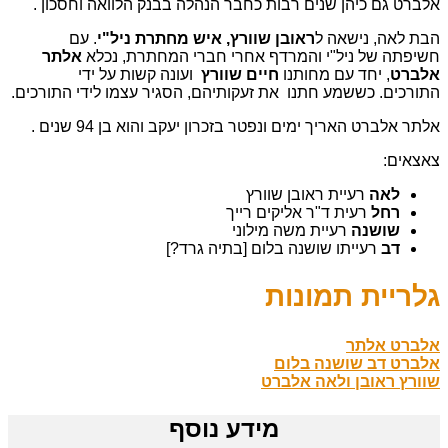
אלברט גם כיהן שנים רבות כחבר הנהלה בבנק הלוואה וחסכון .
הבת לאה, נישאה ל
ראובן שוורץ, איש מחתרת ניל"י
. עם
חשיפתה של ניל"י והמרדף אחרי חברי המחתרת, נכלא
אלתר
אלברט
, יחד עם מחותנו
חיים שוורץ
ועונה קשות על ידי
התורכים. כששמע חתנו את זעקותיהם, הסגיר עצמו לידי התורכים.
אלתר אלברט האריך ימים ונפטר בזכרון יעקב והוא בן 94 שנים .
צאצאים:
לאה
רעיית ראובן שוורץ
רחל
רעית ד"ר אליקים רייך
שושנה
רעיית משה מילוני
דב
רעייתו שושנה בלום [בתיה גרד?]
גלריית תמונות
אלברט אלתר
אלברט דב שושנה בלום
שוורץ ראובן ולאה אלברט
מידע נוסף