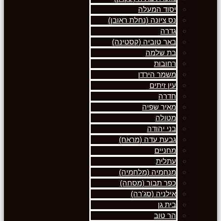
יסוד המעלה
נס ציונה (נחלת ראובן)
גדרה
באר טוביה (קסטינה)
בת שלמה
רחובות
משמר הירדן
עין זיתים
חדרה
מאיר שפיה
מטולה
בני יהודה
גבעת עדה (מראח)
מחניים
עתלית
מנחמיה (מלחמיה)
כפר תבור (מסחה)
אילניה (סג'רה)
בית גן
הר טוב