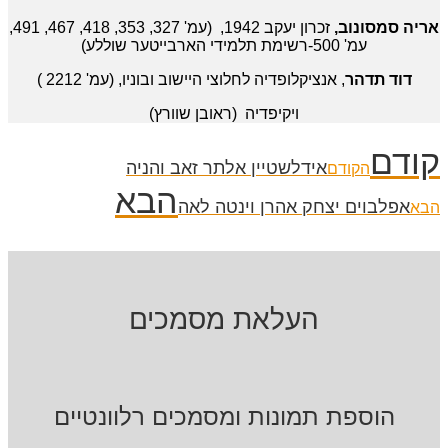
אריה סמסונוב,
זכרון יעקב 1942, (עמ' 327, 353, 418, 467, 491,
עמ' 500-רשימת תלמידי הארבייטער שוללע)
דוד תדהר
, אנציקלופדיה לחלוצי היישוב ובוניו, (עמ' 2212 )
ויקיפדיה (ראובן שוורץ)
קודם
אידלשטיין אלתר זאב והניה
הקודם
הבא
אפלבוים יצחק אהרן וינטה לאה
הבא
העלאת מסמכים
הוספת תמונות ומסמכים רלוונטיים