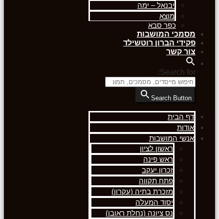
יבנאל – ימה
מוצא
כפר סבא
מסמכי המושבות
פקידי הברון רוטשילד
צור קשר
Search for:
Search Button
דף הבית
אודות
אנשי המושבות
ראשון לציון
ראש פינה
זכרון יעקב
פתח תקווה
מזכרת בתיה (עקרון)
יסוד המעלה
נס ציונה (נחלת ראובן)