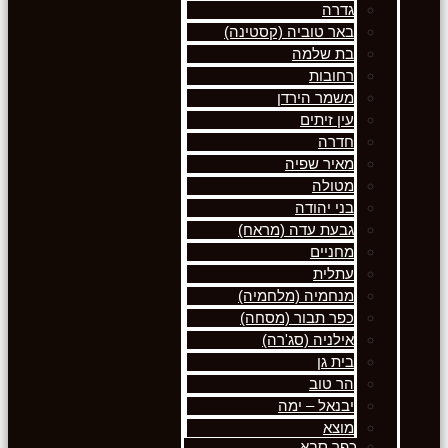
גדרה
באר טוביה (קסטינה)
בת שלמה
רחובות
משמר הירדן
עין זיתים
חדרה
מאיר שפיה
מטולה
בני יהודה
גבעת עדה (מראח)
מחניים
עתלית
מנחמיה (מלחמיה)
כפר תבור (מסחה)
אילניה (סג'רה)
בית גן
הר טוב
יבנאל – ימה
מוצא
כפר סבא