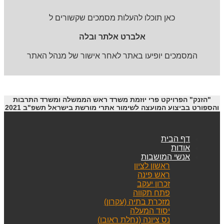
כאן תוכלו להעלות מסמכים שקשורים ל
אלברט אלתר ובלה
המסמכים יופיעו באתר לאחר אישור של מנהל האתר
"הזנק" הפרויקט פרי יוזמת משרד ראש הממשלה ומשרד התרבות
והספורט בביצוע המועצה לשימור אתרי מורשת בישראל תשפ"ב 2021
דף הבית
אודות
אנשי המושבות
ראשון לציון
ראש פינה
זכרון יעקב
פתח תקווה
מזכרת בתיה (עקרון)
יסוד המעלה
נס ציונה (נחלת ראובן)