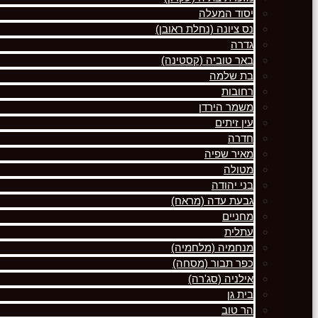
יסוד המעלה
נס ציונה (נחלת ראובן)
גדרה
באר טוביה (קסטינה)
בת שלמה
רחובות
משמר הירדן
עין זיתים
חדרה
מאיר שפיה
מטולה
בני יהודה
גבעת עדה (מראח)
מחניים
עתלית
מנחמיה (מלחמיה)
כפר תבור (מסחה)
אילניה (סג'רה)
בית גן
הר טוב