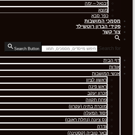
יבנאל – ימה
מוצא
כפר סבא
מסמכי המושבות
פקידי הברון רוטשילד
צור קשר
Search for:
Search Button
דף הבית
אודות
אנשי המושבות
ראשון לציון
ראש פינה
זכרון יעקב
פתח תקווה
מזכרת בתיה (עקרון)
יסוד המעלה
נס ציונה (נחלת ראובן)
גדרה
באר טוביה (קסטינה)