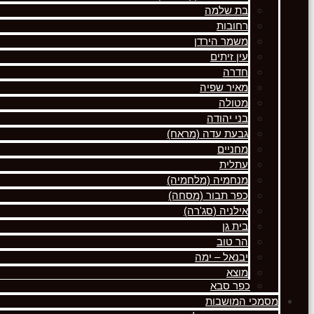
בת שלמה
רחובות
משמר הירדן
עין זיתים
חדרה
מאיר שפיה
מטולה
בני יהודה
גבעת עדה (מראח)
מחניים
עתלית
מנחמיה (מלחמיה)
כפר תבור (מסחה)
אילניה (סג'רה)
בית גן
הר טוב
יבנאל – ימה
מוצא
כפר סבא
מסמכי המושבות