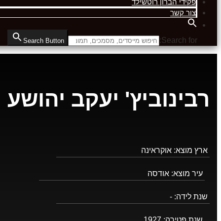
פקידי הברון רוטשילד
צור קשר
Search for:
Search Button
רבינוביץ' יעקב יהושע
ארץ מוצא:
אוקראינה
עיר מוצא:
אודסה
שנת לידה:
-
שנת פטירה:
1927