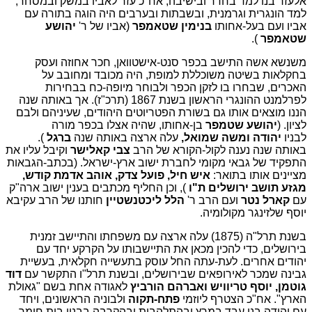
אלעזר בנו למד בחדר ובישיבה, אח"כ עזר לאביו במשק ובמסחר,
למד הונגרית וגרמנית, ובשבתות ובערבים היה הוגה בתורה עם
אביו ועם בעל-אחותו
בנימין שטאמפר
(אביו של ר'
יהושע
שטאמפר
).
משנשא אשה התישב בכפר סנט-אישטוואן, חכר אחוזה ועסק
בחקלאות בשיטה משוכללת למופת, היה מכובד ומחובב על
האכרים, שבחרו בו לזקן הכפר ולבוחר מיופה-כח בבחירות
לפרלמנט ההונגרי הראשון בשנת 1867 (תרכ"ז). אך באותה שנה
הננו מוצאים אותו גם בשורת הפטריוטים היהודים, שעיניהם ולבם
לציון. (
יהושע שטמפר
בן-אחותו, שהיה אצלו בכפר מורה
לבניו
יהודה ומשה שמואל,
עלה ארצה באותה שנה
ברגל
).
באותה שנה נענה לקול-הקורא של הרב
צבי קאלישר
וקיבל עליו את
התפקיד של גבאי מקומי לחברת ישוב ארץ-ישראל. (בכתב-הגבאות
מציינים אותו בתואר:
איש חיל, פועל צדק, אוהב אדמת קודש,
מגזע
תושב ירושלים ת"ו
), וכן החליף מכתבים בענין ישוב ארה"ק
עם
קארל נטר
ועם הרב ר'
הלל ליכטנשטיין
חותנו של הרב עקיבא
יוסף שלזינגר מקולומיה.
בשנת תרל"ה (1875) עלה ארצה עם משפחתו והתיישב זמנית
בירושלים, כדי להכין מכאן את התיישבותו על הקרקע יחד עם
יהודים אחרים. לעת-עתה החל עוסק בתעשייה חקלאית, בעשיית
גבינה שמכר לאירופאים שבירושלים, ובשנת תרל"ו התקשר עם
דוד
גוטמן, יוסף
טריוויש ואברהם הורביץ
לאגודה אחת בשם "גאולת
הארץ". אח"כ הצטרף ליוזמי
פתח-תקוה
ולבוניה הראשונים, ויחד
עם יהודה בנו עבד במרץ ובהתלהבות ובהקרבה בבנין בית חומר