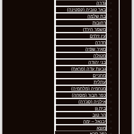
גדרה
באר טוביה (קסטינה)
בת שלמה
רחובות
משמר הירדן
עין זיתים
חדרה
מאיר שפיה
מטולה
בני יהודה
גבעת עדה (מראח)
מחניים
עתלית
מנחמיה (מלחמיה)
כפר תבור (מסחה)
אילניה (סג'רה)
בית גן
הר טוב
יבנאל – ימה
מוצא
כפר סבא