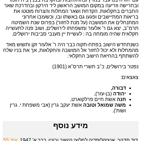
ובחרישה וזריעה במקום המושב הראשון ליד הירקון ובהדרכת שאר
החברים בחקלאות. הקדחת ושאר המחלות והצרות מוטטו את
בריאות המתיישבים ופגעו גם באשתו ובו, וכשעזבו אחרוני
המתנחלים את המושבה (על מנת לחזור) בפרוס שנת השמיטה
תרמ"ב, יצא גם ר' אלעזר ומשפחתו לירושלים, ושוב פנה לתעשייה
חקלאית שהיה מומחה בה : לעשיית יין מענבי סביבות ירושלים.
כשנתחדש הישוב בפתח-תקוה כבר היה ר' אלעזר זקן ותשוש מאד
מהמחלות ולא יכול לחזור אל המושבה והחקלאות, אך את בניו שלח
להשתתף בהחיאת הישוב החקלאי.
נפטר בירושלים, כ"ב תשרי תרס"א (1901)
צאצאים:
דבורה,
יהודה
(בן-עזר),
חנה
אשת חיים פרלקוארט,
משה שמואל וטובה
אשת יעקב גרין (אבי משפחת י. גרין
ושות').
מידע נוסף
דוד תדהר, אנציקלופדיה לחלוצי הישוב ובוניו, כרך א' 1947,
עמ' 55