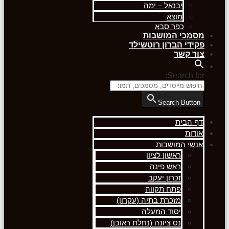
יבנאל – ימה
מוצא
כפר סבא
מסמכי המושבות
פקידי הברון רוטשילד
צור קשר
Search for:
Search Button
דף הבית
אודות
אנשי המושבות
ראשון לציון
ראש פינה
זכרון יעקב
פתח תקווה
מזכרת בתיה (עקרון)
יסוד המעלה
נס ציונה (נחלת ראובן)