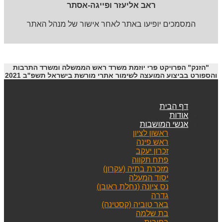
ראב אליעזר ופייגה-אסתר
המסמכים יופיעו באתר לאחר אישור של מנהל האתר
"הזנק" הפרויקט פרי יוזמת משרד ראש הממשלה ומשרד התרבות
והספורט בביצוע המועצה לשימור אתרי מורשת בישראל תשפ"ב 2021
דף הבית
אודות
אנשי המושבות
ראשון לציון
ראש פינה
זכרון יעקב
פתח תקווה
מזכרת בתיה (עקרון)
יסוד המעלה
נס ציונה (נחלת ראובן)
גדרה
באר טוביה (קסטינה)
בת שלמה