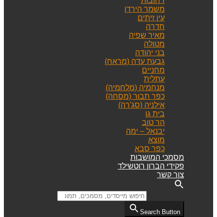
רחובות
משמר הירדן
עין זיתים
חדרה
מאיר שפיה
מטולה
בני יהודה
גבעת עדה (מראח)
מחניים
עתלית
מנחמיה (מלחמיה)
כפר תבור (מסחה)
אילניה (סג'רה)
בית גן
הר טוב
יבנאל – ימה
מוצא
כפר סבא
מסמכי המושבות
פקידי הברון רוטשילד
צור קשר
Search for:
Search Button