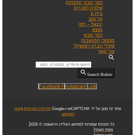
כפר תבור (מסחה)
אילניה (סג'רה)
בית גן
הר טוב
יבנאל – ימה
מוצא
כפר סבא
מסמכי המושבות
פקידי הברון רוטשילד
צור קשר
Search for:
Search Button
Facebook-f
Instagram
Link
אתר זה מוגן על ידי reCAPTCHA ו-Google
מדיניות הפרטיות
ו
תנאי
השימוש
.
כל הזכויות שמורות למוזיאון העלייה הראשונה © 2026
מפת האתר