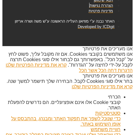
תנאי שימוש
הצהרת נגישות
מדיניות פרטיות
האתר נבנה ע"י מוזיאון העלייה הראשונה ע"ש משה ושרה אריזון
Developed by ICDigit
אנו מעריכים את פרטיותך
אנו משתמשים בקובצי Cookies. אם זה מקובל עליך, פשוט לחץ
על "קבל הכל". באפשרותך גם לבחור אילו סוגי Cookies תרצה
לקבל על-ידי לחיצה על "הגדרות".
קרא את מדיניות הפרטיות שלנו
הדגרות
דחה הכל
אשר הכל
אנו מעריכים את פרטיותך
בחר אילו סוגי Cookies לקבל. הבחירה שלך תישמר למשך שנה.
קרא את מדיניות הפרטיות שלנו
הכרחי
קובצי Cookie אלו אינם אופציונליים. הם נדרשים להפעלת
האתר.
סטטיסטיקות
כדי שנוכל לשפר את תפקוד האתר ומבנהו, בהתבסס על
אופן השימוש באתר.
חוויית משתמש
כדי שהאתר שלנו יעבוד בצורה מיטבית במהלך ביקורך. אם