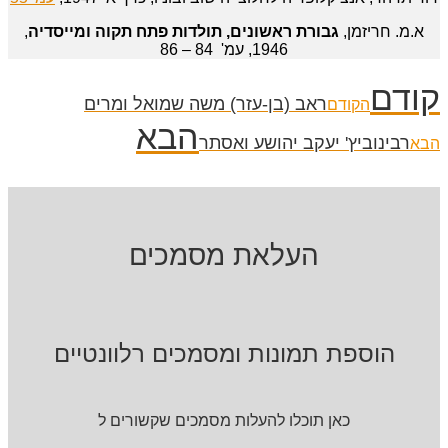
א.מ. חריזמן,
גבורת ראשונים, תולדות פתח תקוה ומייסדיה
,
1946, עמ' 84 – 86
קודם
ראב (בן-עזר) משה שמואל ומרים
הקודם
הבא
רבינוביץ' יעקב יהושע ואסתר
הבא
העלאת מסמכים
הוספת תמונות ומסמכים רלוונטיים
כאן תוכלו להעלות מסמכים שקשורים ל