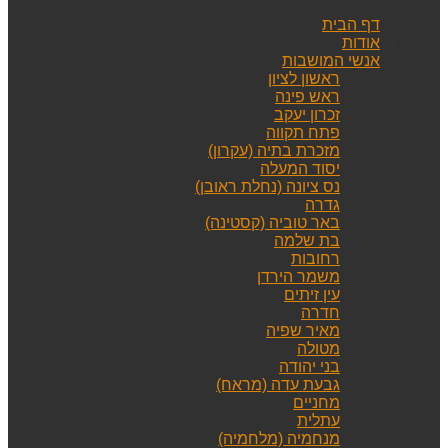
דף הבית
אודות
אנשי המושבות
ראשון לציון
ראש פינה
זכרון יעקב
פתח תקווה
מזכרת בתיה (עקרון)
יסוד המעלה
נס ציונה (נחלת ראובן)
גדרה
באר טוביה (קסטינה)
בת שלמה
רחובות
משמר הירדן
עין זיתים
חדרה
מאיר שפיה
מטולה
בני יהודה
גבעת עדה (מראח)
מחניים
עתלית
מנחמיה (מלחמיה)