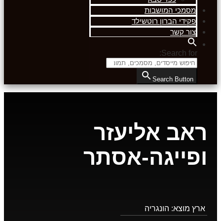
מסמכי המושבות
פקידי הברון רוטשילד
צור קשר
Search for:
Search Button
ראב אליעזר
ופייגה-אסתר
ארץ מוצא:
הונגריה