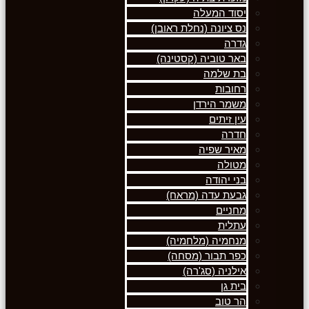
יסוד המעלה
נס ציונה (נחלת ראובן)
גדרה
באר טוביה (קסטינה)
בת שלמה
רחובות
משמר הירדן
עין זיתים
חדרה
מאיר שפיה
מטולה
בני יהודה
גבעת עדה (מראח)
מחניים
עתלית
מנחמיה (מלחמיה)
כפר תבור (מסחה)
אילניה (סג'רה)
בית גן
הר טוב