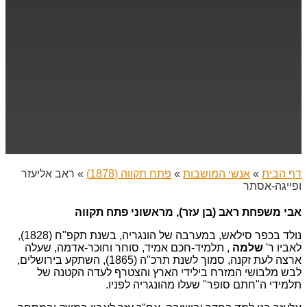
דף הבית
»
אנשי המושבות
»
פתח תקווה (1878)
»
ראב אליעזר
ופייגה-אסתר
אבי משפחת ראב (בן עזר), מראשוני פתח תקווה
נולד בכפר סילאש, במערבה של הונגריה, בשנת תקפ"ח (1828),
לאביו ר'
שלמה
, תלמיד-חכם אמיד, סוחר וחוכר-אדמה, שעלה
ארצה לעת זקנה, סמוך לשנת תרכ"ה (1865), השתקע בירושלים,
לבש מלבושי המזרח בילידי הארץ והצטרף לעדה הקטנה של
תלמידי ה"חתם סופר" שעלו מהונגריה לפניו.