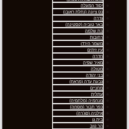
יסוד המעלה
נס ציונה (נחלת ראובן)
גדרה
באר טוביה (קסטינה)
בת שלמה
רחובות
משמר הירדן
עין זיתים
חדרה
מאיר שפיה
מטולה
בני יהודה
גבעת עדה (מראח)
מחניים
עתלית
מנחמיה (מלחמיה)
כפר תבור (מסחה)
אילניה (סג'רה)
בית גן
הר טוב