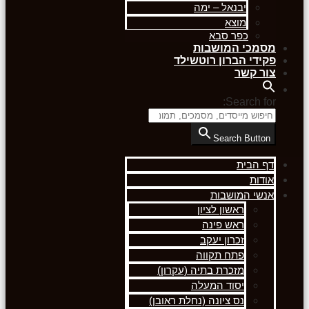
יבנאל – ימה
מוצא
כפר סבא
מסמכי המושבות
פקידי הברון רוטשילד
צור קשר
Search for:
Search Button
דף הבית
אודות
אנשי המושבות
ראשון לציון
ראש פינה
זכרון יעקב
פתח תקווה
מזכרת בתיה (עקרון)
יסוד המעלה
נס ציונה (נחלת ראובן)