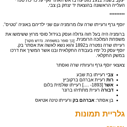
יעקב בשנת 1912 מופיעה בראש האתר ואף על כריכת ספרי
העלייה הראשונה בהוצאת יד יצחק בן צבי.
*********
יוסף גרף ורעייתו שרה עלו מרומניה עם שני ילדיהם באוניה "טטיס".
ברומניה היה בעל חוה גדולה ועסק בגידול סוסי מרוץ ששימשו את
משפחת המלוכה הרומנית.
[כך סופר במשפחה. נדרש מקור]
רעייתו שרה נפטרה ב1892 והוא נשא לאשה את אסתר בק.
יוסף עסק כל ימיו בעבודה החקלאית ובנו אשר המשיך את דרכו
במשק החקלאי.
צאצאי יוסף גרף ורעיותיו שרה ואסתר
צבי
רעייתו בת שבע
רות
רעיית אברהם ברקוביץ
אשר
[1893- ….] רעייתו שולמית בלום
דבורה
רעיית מתתיהו ברונר
בן אסתר:
אברהם בק
ורעייתו טינה אטיאס
גלריית תמונות