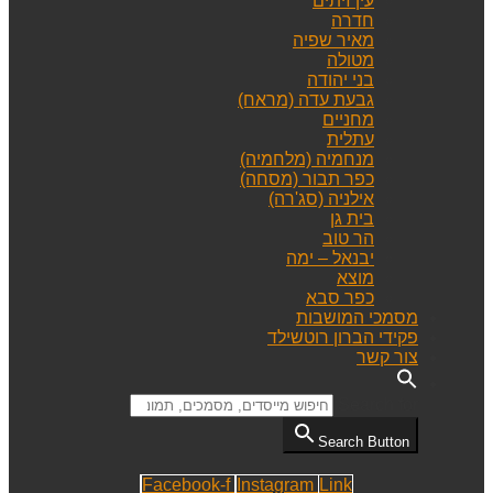
עין זיתים
חדרה
מאיר שפיה
מטולה
בני יהודה
גבעת עדה (מראח)
מחניים
עתלית
מנחמיה (מלחמיה)
כפר תבור (מסחה)
אילניה (סג'רה)
בית גן
הר טוב
יבנאל – ימה
מוצא
כפר סבא
מסמכי המושבות
פקידי הברון רוטשילד
צור קשר
Search for:
Search Button
Facebook-f
Instagram
Link