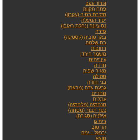
זכרון יעקב
פתח תקווה
מזכרת בתיה (עקרון)
יסוד המעלה
נס ציונה (נחלת ראובן)
גדרה
באר טוביה (קסטינה)
בת שלמה
רחובות
משמר הירדן
עין זיתים
חדרה
מאיר שפיה
מטולה
בני יהודה
גבעת עדה (מראח)
מחניים
עתלית
מנחמיה (מלחמיה)
כפר תבור (מסחה)
אילניה (סג'רה)
בית גן
הר טוב
יבנאל – ימה
מוצא