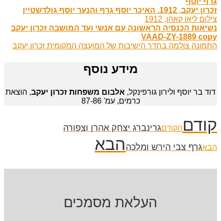
גרף יוסף
זכרון יעקב, 1912. האיכר יוסף גרף והנער יוסף גולדשטיין
צילום ליאו קאהן, 1912
נשיאות הכנסיה הראשונה עם אנשי ועד המושבה זכרון יעקב
VAAD-ZY-1889 copy
התמונה צולמה בחדר הישיבות של המועצה המקומית זכרון יעקב
מידע נוסף
דוד בר יוסף ולירון גורפינקל,
אלבום משפחות זכרון יעקב
, הוצאת
כרמים, עמ' 87-86
קודם
גרינברג יצחק אהרן וצפורה
הקודם
הבא
גרף צבי הירש ומלכה
הבא
העלאת מסמכים