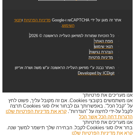
אתר זה מוגן על ידי reCAPTCHA ו-Google
מדיניות הפרטיות
ו
תנאי
השימוש
.
כל הזכויות שמורות למוזיאון העלייה הראשונה © 2026
מפת האתר
תנאי שימוש
הצהרת נגישות
מדיניות פרטיות
האתר נבנה ע"י מוזיאון העלייה הראשונה ע"ש משה ושרה אריזון
Developed by ICDigit
אנו מעריכים את פרטיותך
אנו משתמשים בקובצי Cookies. אם זה מקובל עליך, פשוט לחץ
על "קבל הכל". באפשרותך גם לבחור אילו סוגי Cookies תרצה
לקבל על-ידי לחיצה על "הגדרות".
קרא את מדיניות הפרטיות שלנו
הדגרות
דחה הכל
אשר הכל
אנו מעריכים את פרטיותך
בחר אילו סוגי Cookies לקבל. הבחירה שלך תישמר למשך שנה.
קרא את מדיניות הפרטיות שלנו