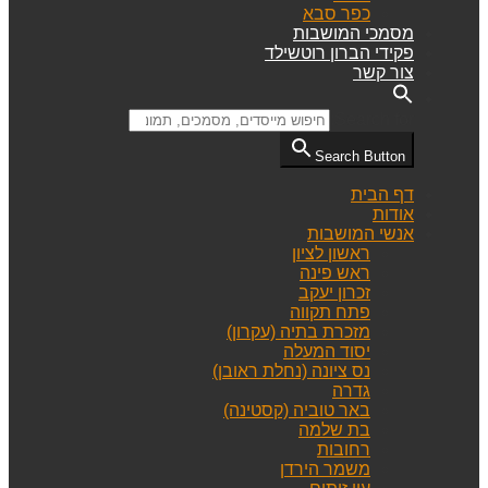
כפר סבא
מסמכי המושבות
פקידי הברון רוטשילד
צור קשר
Search for:
Search Button
דף הבית
אודות
אנשי המושבות
ראשון לציון
ראש פינה
זכרון יעקב
פתח תקווה
מזכרת בתיה (עקרון)
יסוד המעלה
נס ציונה (נחלת ראובן)
גדרה
באר טוביה (קסטינה)
בת שלמה
רחובות
משמר הירדן