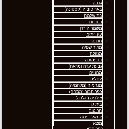
גדרה
באר טוביה (קסטינה)
בת שלמה
רחובות
משמר הירדן
עין זיתים
חדרה
מאיר שפיה
מטולה
בני יהודה
גבעת עדה (מראח)
מחניים
עתלית
מנחמיה (מלחמיה)
כפר תבור (מסחה)
אילניה (סג'רה)
בית גן
הר טוב
יבנאל – ימה
מוצא
כפר סבא