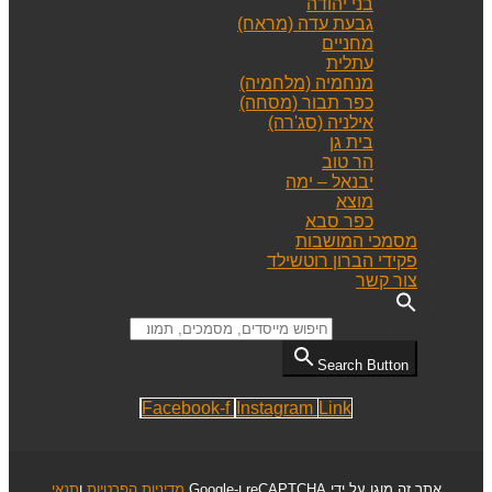
בני יהודה
גבעת עדה (מראח)
מחניים
עתלית
מנחמיה (מלחמיה)
כפר תבור (מסחה)
אילניה (סג'רה)
בית גן
הר טוב
יבנאל – ימה
מוצא
כפר סבא
מסמכי המושבות
פקידי הברון רוטשילד
צור קשר
Search for:
Search Button
Facebook-f
Instagram
Link
אתר זה מוגן על ידי reCAPTCHA ו-Google
מדיניות הפרטיות
ו
תנאי