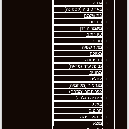
גדרה
באר טוביה (קסטינה)
בת שלמה
רחובות
משמר הירדן
עין זיתים
חדרה
מאיר שפיה
מטולה
בני יהודה
גבעת עדה (מראח)
מחניים
עתלית
מנחמיה (מלחמיה)
כפר תבור (מסחה)
אילניה (סג'רה)
בית גן
הר טוב
יבנאל – ימה
מוצא
כפר סבא