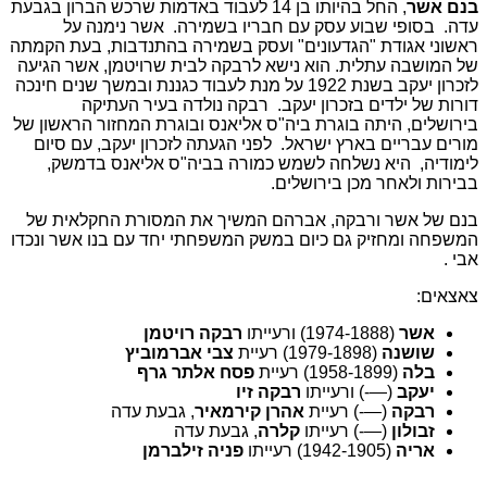
בנם אשר
, החל בהיותו בן 14 לעבוד באדמות שרכש הברון בגבעת
עדה. בסופי שבוע עסק עם חבריו בשמירה. אשר נימנה על
ראשוני אגודת "הגדעונים" ועסק בשמירה בהתנדבות, בעת הקמתה
של המושבה עתלית. הוא נישא לרבקה לבית שרויטמן, אשר הגיעה
לזכרון יעקב בשנת 1922 על מנת לעבוד כגננת ובמשך שנים חינכה
דורות של ילדים בזכרון יעקב. רבקה נולדה בעיר העתיקה
בירושלים, היתה בוגרת ביה"ס אליאנס ובוגרת המחזור הראשון של
מורים עבריים בארץ ישראל. לפני הגעתה לזכרון יעקב, עם סיום
לימודיה, היא נשלחה לשמש כמורה בביה"ס אליאנס בדמשק,
בבירות ולאחר מכן בירושלים.
בנם של אשר ורבקה, אברהם המשיך את המסורת החקלאית של
המשפחה ומחזיק גם כיום במשק המשפחתי יחד עם בנו אשר ונכדו
אבי .
צאצאים:
אשר
(1974-1888) ורעייתו
רבקה רויטמן
שושנה
(1979-1898) רעיית
צבי אברמוביץ
בלה
(1958-1899) רעיית
פסח אלתר גרף
יעקב
(—-) ורעייתו
רבקה זיו
רבקה
(—-) רעיית
אהרן קירמאיר
, גבעת עדה
זבולון
(—-) רעייתו
קלרה
, גבעת עדה
אריה
(1942-1905) רעייתו
פניה זילברמן