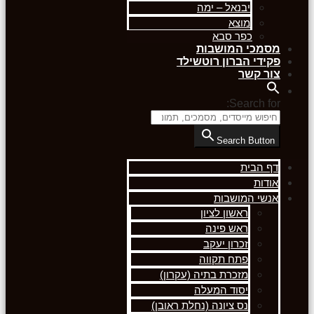
יבנאל – ימה
מוצא
כפר סבא
מסמכי המושבות
פקידי הברון רוטשילד
צור קשר
Search for:
Search Button
דף הבית
אודות
אנשי המושבות
ראשון לציון
ראש פינה
זכרון יעקב
פתח תקווה
מזכרת בתיה (עקרון)
יסוד המעלה
נס ציונה (נחלת ראובן)