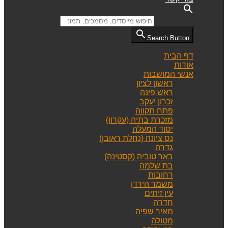
Search for:
Search Button
דף הבית
אודות
אנשי המושבות
ראשון לציון
ראש פינה
זכרון יעקב
פתח תקווה
מזכרת בתיה (עקרון)
יסוד המעלה
נס ציונה (נחלת ראובן)
גדרה
באר טוביה (קסטינה)
בת שלמה
רחובות
משמר הירדן
עין זיתים
חדרה
מאיר שפיה
מטולה