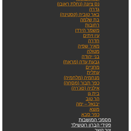
נס ציונה (נחלת ראובן)
גדרה
באר טוביה (קסטינה)
בת שלמה
רחובות
משמר הירדן
עין זיתים
חדרה
מאיר שפיה
מטולה
בני יהודה
גבעת עדה (מראח)
מחניים
עתלית
מנחמיה (מלחמיה)
כפר תבור (מסחה)
אילניה (סג'רה)
בית גן
הר טוב
יבנאל – ימה
מוצא
כפר סבא
מסמכי המושבות
פקידי הברון רוטשילד
צור קשר