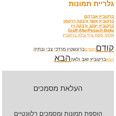
גלריית תמונות
ברקוביץ אברהם
ברקוביץ אשר ורבקה רויטמן
ברקוביץ יעקב ורבקה זיו
Graff-AlterPesach-Bella
אלתר פסח גרף ובלה ברקוביץ
קודם
ברונשטין מרדכי צבי ובתיה
הקודם
הבא
ברקוביץ זאב ולאה
הבא
העלאת מסמכים
הוספת תמונות ומסמכים רלוונטיים