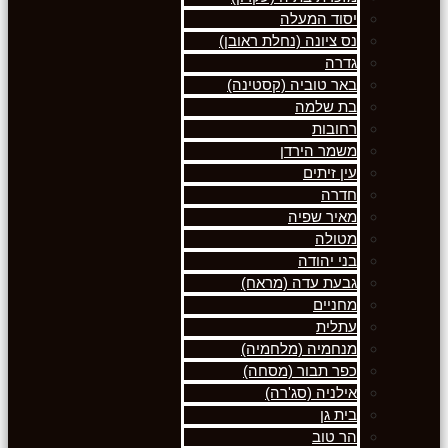
יסוד המעלה
נס ציונה (נחלת ראובן)
גדרה
באר טוביה (קסטינה)
בת שלמה
רחובות
משמר הירדן
עין זיתים
חדרה
מאיר שפיה
מטולה
בני יהודה
גבעת עדה (מראח)
מחניים
עתלית
מנחמיה (מלחמיה)
כפר תבור (מסחה)
אילניה (סג'רה)
בית גן
הר טוב