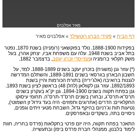
מאיר אפלבוים
דף הבית
»
פקידי הברון רוטשילד
»
אפלבוים מאיר
בפקידות 1888-1900. נולד בפוקשאני (רומניה) בשנת 1870, נפטר
בתל אביב בשנת 1948. עלה עם משפחת אביו, יצחק אהרן, בעל
משק חקלאי ברומניה ו
ממייסדי זכרון יעקב
, בדצמבר 1882.
(*) עוזר גנן (משגיח) בזכרון יעקב בשנים 1888-1889. למד, על
חשבון הבארון בוורסאי בשנים 1889-1891, והשתלם המדרשה
לגננות ברואיבה (אלג'יריה) בתורת הכורמות והיין בשנת
1892/1893. עוזר גנן לקוולאן (להלן 48) בראשון לציון בשנת 1893.
גנן בפתח תקווה בשנים 1894-1900. גנן יק"א בעקרון בשנים
תרס"א-תרס"ג, ובחורן בשנים תרס"ד-תרס"ה. תחומי עיסוקו
החקלאיים: הדרים (אתרוגים ותפוזים- היה בעד גידול זן השמוטי),
נטיעות תות וג'רניום בהיקף גדול, השבחת מטעי זיתים וגפנים,
ניסויים בתה, בשקדים ובאפרסקים.
התאכר בפתח תקווה, היה יזם פרטי בחקלאות (פרדס בחריה, חוות
לימוד בלבנון, ממנהלי חברת פרדס ביפו) ובתעשייה.