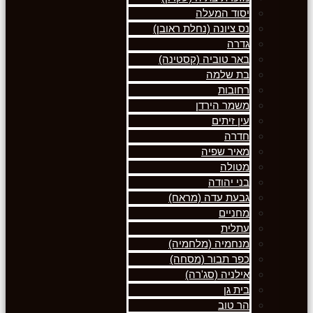
יסוד המעלה
נס ציונה (נחלת ראובן)
גדרה
באר טוביה (קסטינה)
בת שלמה
רחובות
משמר הירדן
עין זיתים
חדרה
מאיר שפיה
מטולה
בני יהודה
גבעת עדה (מראח)
מחניים
עתלית
מנחמיה (מלחמיה)
כפר תבור (מסחה)
אילניה (סג'רה)
בית גן
הר טוב