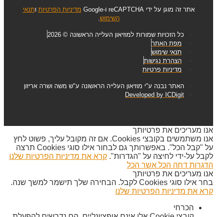
אתר זה מוגן על ידי reCAPTCHA ו-Google
מדיניות הפרטיות
ו
תנאי
השימוש
.
כל הזכויות שמורות למוזיאון העלייה הראשונה © 2026
מפת האתר
תנאי שימוש
הצהרת נגישות
מדיניות פרטיות
האתר נבנה ע"י מוזיאון העלייה הראשונה ע"ש משה ושרה אריזון
Developed by ICDigit
אנו מעריכים את פרטיותך
אנו משתמשים בקובצי Cookies. אם זה מקובל עליך, פשוט לחץ
על "קבל הכל". באפשרותך גם לבחור אילו סוגי Cookies תרצה
לקבל על-ידי לחיצה על "הגדרות".
קרא את מדיניות הפרטיות שלנו
הדגרות
דחה הכל
אשר הכל
אנו מעריכים את פרטיותך
בחר אילו סוגי Cookies לקבל. הבחירה שלך תישמר למשך שנה.
קרא את מדיניות הפרטיות שלנו
הכרחי
קובצי Cookie אלו אינם אופציונליים. הם נדרשים להפעלת