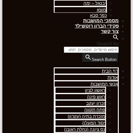
יבנאל – ימה
מוצא
כפר סבא
מסמכי המושבות
פקידי הברון רוטשילד
צור קשר
Search for:
Search Button
דף הבית
אודות
אנשי המושבות
ראשון לציון
ראש פינה
זכרון יעקב
פתח תקווה
מזכרת בתיה (עקרון)
יסוד המעלה
נס ציונה (נחלת ראובן)