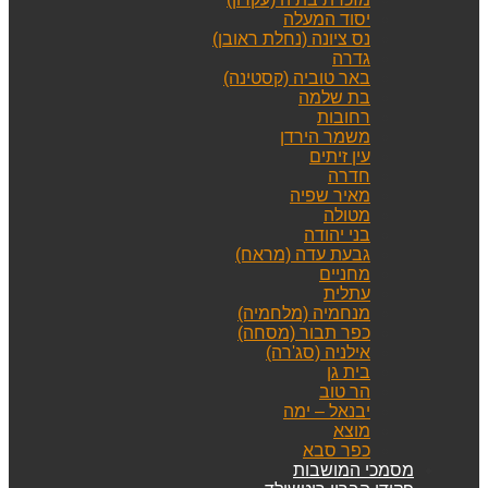
יסוד המעלה
נס ציונה (נחלת ראובן)
גדרה
באר טוביה (קסטינה)
בת שלמה
רחובות
משמר הירדן
עין זיתים
חדרה
מאיר שפיה
מטולה
בני יהודה
גבעת עדה (מראח)
מחניים
עתלית
מנחמיה (מלחמיה)
כפר תבור (מסחה)
אילניה (סג'רה)
בית גן
הר טוב
יבנאל – ימה
מוצא
כפר סבא
מסמכי המושבות