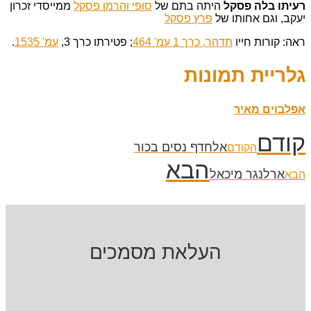
רעיתו בלה פסקל
היתה בתם של
סופי והרמן פסקל
ממייסדי זכרון
יעקב, וגם אחותו של
פרץ פסקל
ראה: קורות חייו
תדהר, כרך 1 עמ' 464
; פטירתו כרך 3,
עמ' 1535
.
גלריית תמונות
אפלבוים מאיר
קודם
אלחדף נסים בכור
הקודם
הבא
ארלנגר מיכאל
הבא
העלאת מסמכים