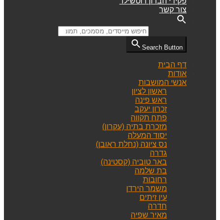
פקידי הברון רוטשילד
צור קשר
Search for:
Search Button
דף הבית
אודות
אנשי המושבות
ראשון לציון
ראש פינה
זכרון יעקב
פתח תקווה
מזכרת בתיה (עקרון)
יסוד המעלה
נס ציונה (נחלת ראובן)
גדרה
באר טוביה (קסטינה)
בת שלמה
רחובות
משמר הירדן
עין זיתים
חדרה
מאיר שפיה