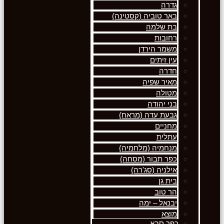
גדרה
באר טוביה (קסטינה)
בת שלמה
רחובות
משמר הירדן
עין זיתים
חדרה
מאיר שפיה
מטולה
בני יהודה
גבעת עדה (מראח)
מחניים
עתלית
מנחמיה (מלחמיה)
כפר תבור (מסחה)
אילניה (סג'רה)
בית גן
הר טוב
יבנאל – ימה
מוצא
כפר סבא