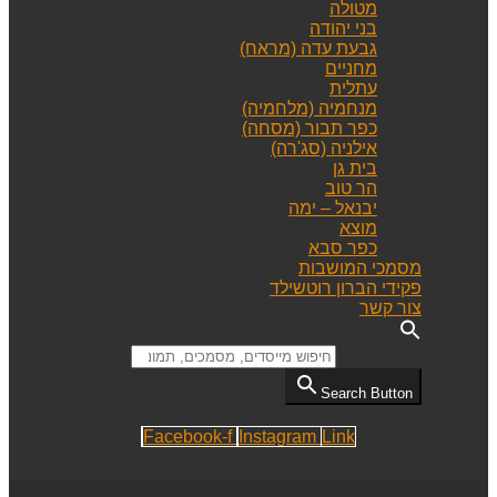
מטולה
בני יהודה
גבעת עדה (מראח)
מחניים
עתלית
מנחמיה (מלחמיה)
כפר תבור (מסחה)
אילניה (סג'רה)
בית גן
הר טוב
יבנאל – ימה
מוצא
כפר סבא
מסמכי המושבות
פקידי הברון רוטשילד
צור קשר
Search for:
Search Button
Facebook-f
Instagram
Link