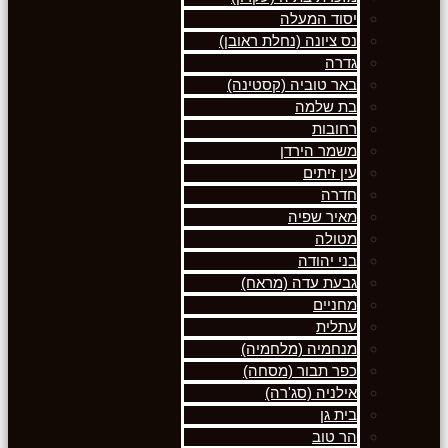
יסוד המעלה
נס ציונה (נחלת ראובן)
גדרה
באר טוביה (קסטינה)
בת שלמה
רחובות
משמר הירדן
עין זיתים
חדרה
מאיר שפיה
מטולה
בני יהודה
גבעת עדה (מראח)
מחניים
עתלית
מנחמיה (מלחמיה)
כפר תבור (מסחה)
אילניה (סג'רה)
בית גן
הר טוב