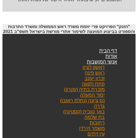
"הזנק" הפרויקט פרי יוזמת משרד ראש הממשלה ומשרד התרבות
והספורט בביצוע המועצה לשימור אתרי מורשת בישראל תשפ"ב 2021
דף הבית
אודות
אנשי המושבות
ראשון לציון
ראש פינה
זכרון יעקב
פתח תקווה
מזכרת בתיה (עקרון)
יסוד המעלה
נס ציונה (נחלת ראובן)
גדרה
באר טוביה (קסטינה)
בת שלמה
רחובות
משמר הירדן
עין זיתים