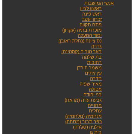
אנשי המושבות
ראשון לציון
ראש פינה
זכרון יעקב
פתח תקווה
מזכרת בתיה (עקרון)
יסוד המעלה
נס ציונה (נחלת ראובן)
גדרה
באר טוביה (קסטינה)
בת שלמה
רחובות
משמר הירדן
עין זיתים
חדרה
מאיר שפיה
מטולה
בני יהודה
גבעת עדה (מראח)
מחניים
עתלית
מנחמיה (מלחמיה)
כפר תבור (מסחה)
אילניה (סג'רה)
בית גן