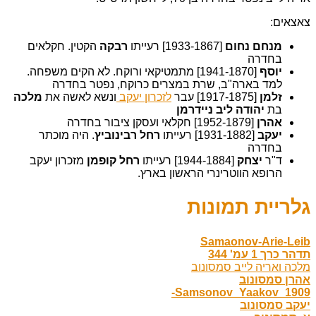
צאצאים:
מנחם נחום
[1933-1867] רעייתו
רבקה
הקטין. חקלאים
בחדרה
יוסף
[1941-1870] מתמטיקאי ורוקח. לא הקים משפחה.
למד בארה"ב, שרת במצרים כרוקח, נפטר בחדרה
זלמן
[1917-1875] עבר
לזכרון יעקב
ונשא לאשה את
מלכה
בת
יהודה ליב ניידרמן
אהרן
[1952-1879] חקלאי ועסקן ציבור בחדרה
יעקב
[1931-1882] רעייתו
רחל רבינוביץ
. היה מוכתר
בחדרה
ד"ר
יצחק
[1944-1884] רעייתו
רחל קופמן
מזכרון יעקב
הרופא הווטרינרי הראשון בארץ.
גלריית תמונות
Samaonov-Arie-Leib
תדהר כרך 1 עמ' 344
מלכה ואריה לייב סמסונוב
אהרן סמסונוב
Samsonov_Yaakov_1909-
יעקב סמסונוב