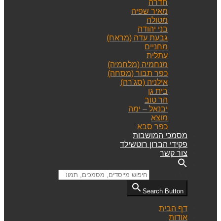
חדרה
מאיר שפיה
מטולה
בני יהודה
גבעת עדה (מראח)
מחניים
עתלית
מנחמיה (מלחמיה)
כפר תבור (מסחה)
אילניה (סג'רה)
בית גן
הר טוב
יבנאל – ימה
מוצא
כפר סבא
מסמכי המושבות
פקידי הברון רוטשילד
צור קשר
Search for:
Search Button
דף הבית
אודות