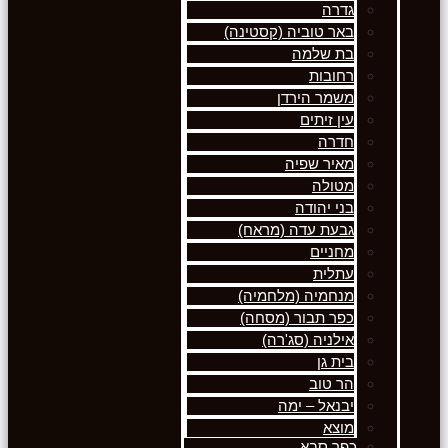
גדרה
באר טוביה (קסטינה)
בת שלמה
רחובות
משמר הירדן
עין זיתים
חדרה
מאיר שפיה
מטולה
בני יהודה
גבעת עדה (מראח)
מחניים
עתלית
מנחמיה (מלחמיה)
כפר תבור (מסחה)
אילניה (סג'רה)
בית גן
הר טוב
יבנאל – ימה
מוצא
כפר סבא