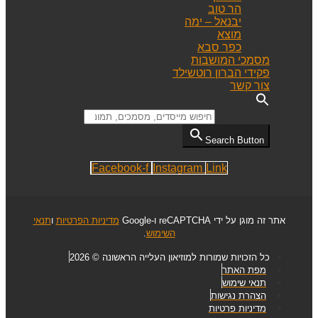
הר טוב
יבנאל – ימה
מוצא
כפר סבא
מסמכי המושבות
פקידי הברון רוטשילד
צור קשר
Search for:
Search Button
Facebook-f
Instagram
Link
אתר זה מוגן על ידי reCAPTCHA ו-Google
מדיניות הפרטיות
ו
תנאי
השימוש
.
כל הזכויות שמורות למוזיאון העלייה הראשונה © 2026
מפת האתר
תנאי שימוש
הצהרת נגישות
מדיניות פרטיות