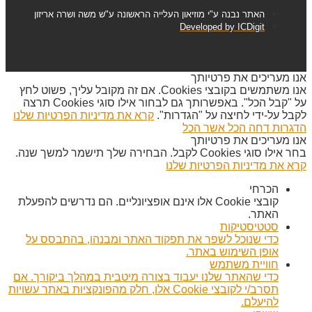
האתר נבנה ע"י מוזיאון העלייה הראשונה ע"ש משה ושרה אריזון
Developed by ICDigit
אנו מעריכים את פרטיותך
אנו משתמשים בקובצי Cookies. אם זה מקובל עליך, פשוט לחץ
על "קבל הכל". באפשרותך גם לבחור אילו סוגי Cookies תרצה
לקבל על-ידי לחיצה על "הגדרות".
קרא את מדיניות הפרטיות שלנו
הדגרות
דחה הכל
אשר הכל
אנו מעריכים את פרטיותך
בחר אילו סוגי Cookies לקבל. הבחירה שלך תישמר למשך שנה.
קרא את מדיניות הפרטיות שלנו
הכרחי
קובצי Cookie אלו אינם אופציונליים. הם נדרשים להפעלת
האתר.
סטטיסטיקות
כדי שנוכל לשפר את תפקוד האתר ומבנהו, בהתבסס על
אופן השימוש באתר.
חוויית משתמש
כדי שהאתר שלנו יעבוד בצורה מיטבית במהלך ביקורך. אם
תסרב/י לקובצי Cookie אלו, חלק מהפונקציות באתר עשויות
להיעלם.