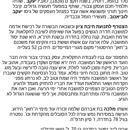
נולד בהומל, רוסיה, בשנת תקצ"ט (1839), לאביו
יעקב
, שהיה
תלמיד-חכם ועסקן צבורי, שותף במפעלי תעשיה גדולים. קיבל
חינוך תורני ומשנשא אשה עבד כמנהל העסקים של גיסו
יעקב
לוביאנוב
, מעשירי הומל ונכבדיה.
הצטרף לתנועת חיבת ציון
וכשבאה הבשורה על רכישת אדמה
למושבה חדרה הגשים בפועל את שאיפתו לשיבה לחקלאות. על
אדמת האבות, קנה נחלה בחדרה ובשנת תרנ"א, היא שנת יסוד
המושבה, עלה ארצה עם אשתו וששת בניו והקימו את משכנם
ב"חאן" ההיסטורי מקום מגורי המייסדים. היה בן 52 בעלייה
התמסר עם בניו לעבודה החקלאית, עסק בצרכי צבור והיה חבר
הועד הראשון של המושבה. היה ירא שמים ושקדן בעבודה, אהוב על
הבריות, פיקח ומוכן לעזור לזולת, איש עצה טובה לדורשיו ובעל מזג
טוב. היה מחונן בכוח חיוני נפלא, עמד בכל הנסיונות הקשים שעברו
על ראשוני המושבה ותמיד היה שמח וטוב לב, לא נרתע מפני
הקדחת ושאר התלאות ועודד את חבריו להחזיק מעמד ולהגיע
לימים הטובים הצפויים למושבה אחרי ימי הרעה. ואכן ראה את
המושבה גדלה ומתרחבת ומתבססת, אך לימי שגשוגה הגדול לא
הגיע.
אשתו
מלכה
בת אברהם שלמה זכורה עוד מימי ה"חאן" הידוע.
הגישה במסירות נפש עזרה לכל הסובלים מהקדחת וכו'. נפטרה
בגיל 78 בחדרה, ז' סיון תרפ"ה.
אריה לייב נפטר בחדרה בן 70, ל' חשון תרס"ט.