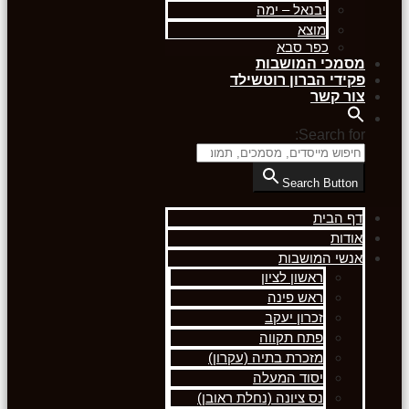
יבנאל – ימה
מוצא
כפר סבא
מסמכי המושבות
פקידי הברון רוטשילד
צור קשר
Search for:
Search Button
דף הבית
אודות
אנשי המושבות
ראשון לציון
ראש פינה
זכרון יעקב
פתח תקווה
מזכרת בתיה (עקרון)
יסוד המעלה
נס ציונה (נחלת ראובן)