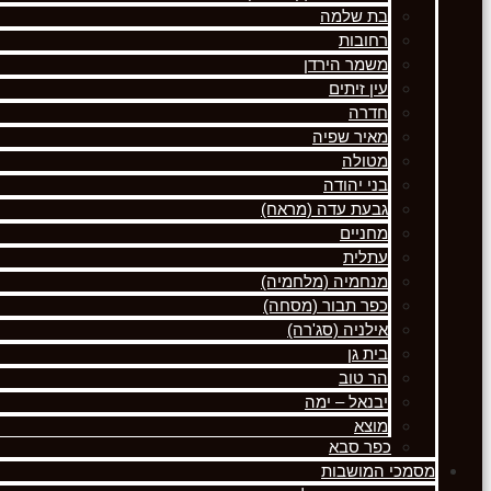
בת שלמה
רחובות
משמר הירדן
עין זיתים
חדרה
מאיר שפיה
מטולה
בני יהודה
גבעת עדה (מראח)
מחניים
עתלית
מנחמיה (מלחמיה)
כפר תבור (מסחה)
אילניה (סג'רה)
בית גן
הר טוב
יבנאל – ימה
מוצא
כפר סבא
מסמכי המושבות