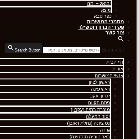
יבנאל – ימה
מוצא
כפר סבא
מסמכי המושבות
פקידי הברון רוטשילד
צור קשר
Search for:
Search Button
דף הבית
אודות
אנשי המושבות
ראשון לציון
ראש פינה
זכרון יעקב
פתח תקווה
מזכרת בתיה (עקרון)
יסוד המעלה
נס ציונה (נחלת ראובן)
גדרה
באר טוביה (קסטינה)