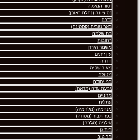
יסוד המעלה
נס ציונה (נחלת ראובן)
גדרה
באר טוביה (קסטינה)
בת שלמה
רחובות
משמר הירדן
עין זיתים
חדרה
מאיר שפיה
מטולה
בני יהודה
גבעת עדה (מראח)
מחניים
עתלית
מנחמיה (מלחמיה)
כפר תבור (מסחה)
אילניה (סג'רה)
בית גן
הר טוב