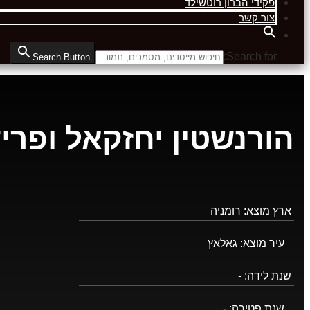
פקידי הברון רוטשילד
צור קשר
Search for:
Search Button
הורנשטין יחזקאל ופרי
ארץ מוצא:
רומניה
עיר מוצא:
גאלאץ
שנת לידה:
-
שנת פטירה:
-