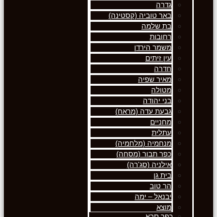
גדרה
באר טוביה (קסטינה)
בת שלמה
רחובות
משמר הירדן
עין זיתים
חדרה
מאיר שפיה
מטולה
בני יהודה
גבעת עדה (מראח)
מחניים
עתלית
מנחמיה (מלחמיה)
כפר תבור (מסחה)
אילניה (סג'רה)
בית גן
הר טוב
יבנאל – ימה
מוצא
כפר סבא