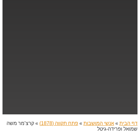
דף הבית
»
אנשי המושבות
»
פתח תקווה (1878)
»
קרצ’מר משה
שמואל ופרידה-גיטל