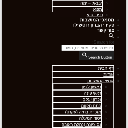
יבנאל – ימה
מוצא
כפר סבא
מסמכי המושבות
פקידי הברון רוטשילד
צור קשר
Search for:
Search Button
דף הבית
אודות
אנשי המושבות
ראשון לציון
ראש פינה
זכרון יעקב
פתח תקווה
מזכרת בתיה (עקרון)
יסוד המעלה
נס ציונה (נחלת ראובן)