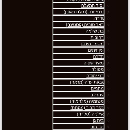
יסוד המעלה
נס ציונה (נחלת ראובן)
גדרה
באר טוביה (קסטינה)
בת שלמה
רחובות
משמר הירדן
עין זיתים
חדרה
מאיר שפיה
מטולה
בני יהודה
גבעת עדה (מראח)
מחניים
עתלית
מנחמיה (מלחמיה)
כפר תבור (מסחה)
אילניה (סג'רה)
בית גן
הר טוב