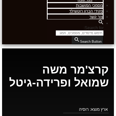
מסמכי המושבות
פקידי הברון רוטשילד
צור קשר
Search for:
Search Button
קרצ'מר משה
שמואל ופרידה-גיטל
ארץ מוצא:
רוסיה