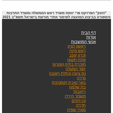
"הזנק" הפרויקט פרי יוזמת משרד ראש הממשלה ומשרד התרבות
והספורט בביצוע המועצה לשימור אתרי מורשת בישראל תשפ"ב 2021
דף הבית
אודות
אנשי המושבות
ראשון לציון
ראש פינה
זכרון יעקב
פתח תקווה
מזכרת בתיה (עקרון)
יסוד המעלה
נס ציונה (נחלת ראובן)
גדרה
באר טוביה (קסטינה)
בת שלמה
רחובות
משמר הירדן
עין זיתים
חדרה
מאיר שפיה