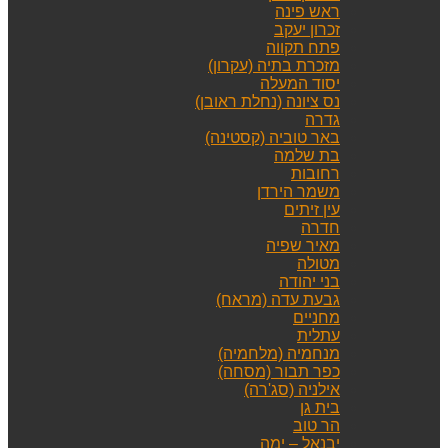
ראש פינה
זכרון יעקב
פתח תקווה
מזכרת בתיה (עקרון)
יסוד המעלה
נס ציונה (נחלת ראובן)
גדרה
באר טוביה (קסטינה)
בת שלמה
רחובות
משמר הירדן
עין זיתים
חדרה
מאיר שפיה
מטולה
בני יהודה
גבעת עדה (מראח)
מחניים
עתלית
מנחמיה (מלחמיה)
כפר תבור (מסחה)
אילניה (סג'רה)
בית גן
הר טוב
יבנאל – ימה