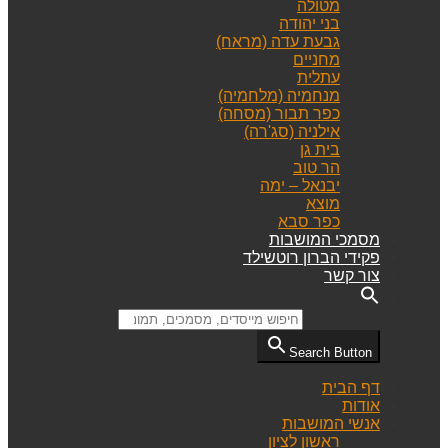
מטולה
בני יהודה
גבעת עדה (מראח)
מחניים
עתלית
מנחמיה (מלחמיה)
כפר תבור (מסחה)
אילניה (סג'רה)
בית גן
הר טוב
יבנאל – ימה
מוצא
כפר סבא
מסמכי המושבות
פקידי הברון רוטשילד
צור קשר
Search for:
Search Button
דף הבית
אודות
אנשי המושבות
ראשון לציון