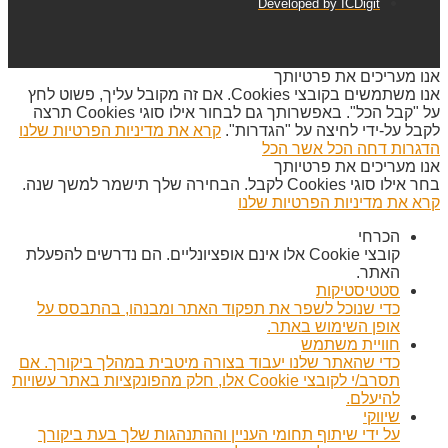
Developed by ICDigit
אנו מעריכים את פרטיותך
אנו משתמשים בקובצי Cookies. אם זה מקובל עליך, פשוט לחץ
על "קבל הכל". באפשרותך גם לבחור אילו סוגי Cookies תרצה
לקבל על-ידי לחיצה על "הגדרות".
קרא את מדיניות הפרטיות שלנו
הדגרות
דחה הכל
אשר הכל
אנו מעריכים את פרטיותך
בחר אילו סוגי Cookies לקבל. הבחירה שלך תישמר למשך שנה.
קרא את מדיניות הפרטיות שלנו
הכרחי
קובצי Cookie אלו אינם אופציונליים. הם נדרשים להפעלת
האתר.
סטטיסטיקות
כדי שנוכל לשפר את תפקוד האתר ומבנהו, בהתבסס על
אופן השימוש באתר.
חוויית משתמש
כדי שהאתר שלנו יעבוד בצורה מיטבית במהלך ביקורך. אם
תסרב/י לקובצי Cookie אלו, חלק מהפונקציות באתר עשויות
להיעלם.
שיווקי
על ידי שיתוף תחומי העניין וההתנהגות שלך בעת ביקורך