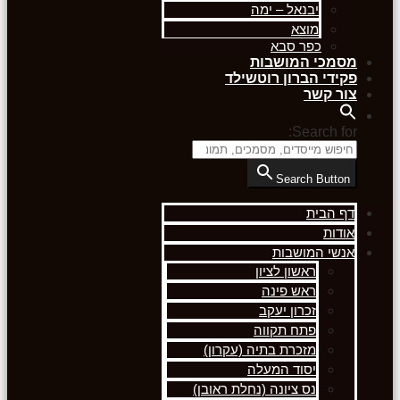
יבנאל – ימה
מוצא
כפר סבא
מסמכי המושבות
פקידי הברון רוטשילד
צור קשר
Search for:
Search Button
דף הבית
אודות
אנשי המושבות
ראשון לציון
ראש פינה
זכרון יעקב
פתח תקווה
מזכרת בתיה (עקרון)
יסוד המעלה
נס ציונה (נחלת ראובן)