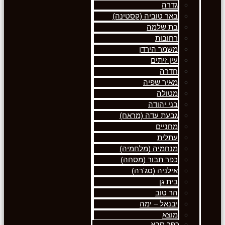
גדרה
באר טוביה (קסטינה)
בת שלמה
רחובות
משמר הירדן
עין זיתים
חדרה
מאיר שפיה
מטולה
בני יהודה
גבעת עדה (מראח)
מחניים
עתלית
מנחמיה (מלחמיה)
כפר תבור (מסחה)
אילניה (סג'רה)
בית גן
הר טוב
יבנאל – ימה
מוצא
כפר סבא