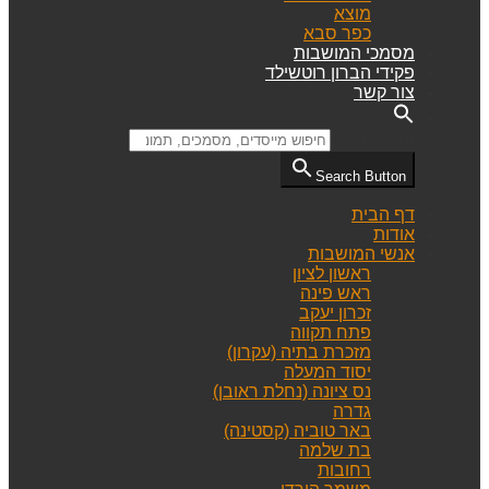
מוצא
כפר סבא
מסמכי המושבות
פקידי הברון רוטשילד
צור קשר
Search for:
Search Button
דף הבית
אודות
אנשי המושבות
ראשון לציון
ראש פינה
זכרון יעקב
פתח תקווה
מזכרת בתיה (עקרון)
יסוד המעלה
נס ציונה (נחלת ראובן)
גדרה
באר טוביה (קסטינה)
בת שלמה
רחובות