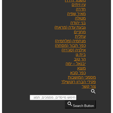
משמר הירדן
עין זיתים
חדרה
מאיר שפיה
מטולה
בני יהודה
גבעת עדה (מראח)
מחניים
עתלית
מנחמיה (מלחמיה)
כפר תבור (מסחה)
אילניה (סג'רה)
בית גן
הר טוב
יבנאל – ימה
מוצא
כפר סבא
מסמכי המושבות
פקידי הברון רוטשילד
צור קשר
Search for:
Search Button