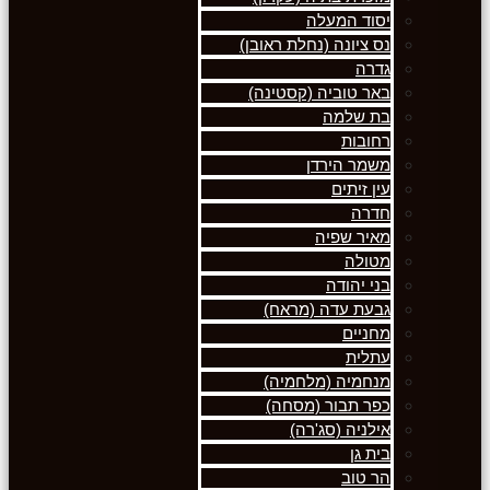
יסוד המעלה
נס ציונה (נחלת ראובן)
גדרה
באר טוביה (קסטינה)
בת שלמה
רחובות
משמר הירדן
עין זיתים
חדרה
מאיר שפיה
מטולה
בני יהודה
גבעת עדה (מראח)
מחניים
עתלית
מנחמיה (מלחמיה)
כפר תבור (מסחה)
אילניה (סג'רה)
בית גן
הר טוב