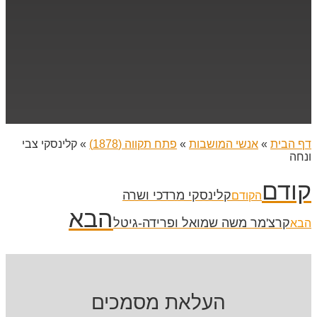
דף הבית
»
אנשי המושבות
»
פתח תקווה (1878)
»
קלינסקי צבי
ונחה
קודם
קלינסקי מרדכי ושרה
הקודם
הבא
קרצ'מר משה שמואל ופרידה-גיטל
הבא
העלאת מסמכים