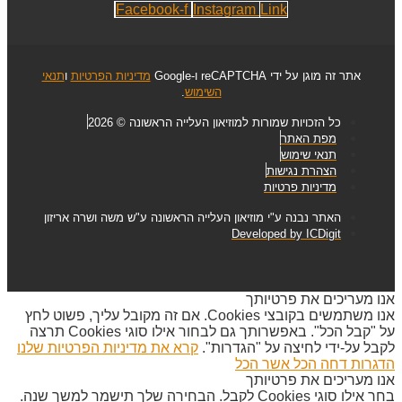
Facebook-f
Instagram
Link
אתר זה מוגן על ידי reCAPTCHA ו-Google
מדיניות הפרטיות
ו
תנאי
השימוש
.
כל הזכויות שמורות למוזיאון העלייה הראשונה © 2026
מפת האתר
תנאי שימוש
הצהרת נגישות
מדיניות פרטיות
האתר נבנה ע"י מוזיאון העלייה הראשונה ע"ש משה ושרה אריזון
Developed by ICDigit
אנו מעריכים את פרטיותך
אנו משתמשים בקובצי Cookies. אם זה מקובל עליך, פשוט לחץ
על "קבל הכל". באפשרותך גם לבחור אילו סוגי Cookies תרצה
לקבל על-ידי לחיצה על "הגדרות".
קרא את מדיניות הפרטיות שלנו
הדגרות
דחה הכל
אשר הכל
אנו מעריכים את פרטיותך
בחר אילו סוגי Cookies לקבל. הבחירה שלך תישמר למשך שנה.