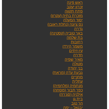
ראש פינה
זכרון יעקב
פתח תקווה
מזכרת בתיה (עקרון)
יסוד המעלה
נס ציונה (נחלת ראובן)
גדרה
באר טוביה (קסטינה)
בת שלמה
רחובות
משמר הירדן
עין זיתים
חדרה
מאיר שפיה
מטולה
בני יהודה
גבעת עדה (מראח)
מחניים
עתלית
מנחמיה (מלחמיה)
כפר תבור (מסחה)
אילניה (סג'רה)
בית גן
הר טוב
יבנאל – ימה