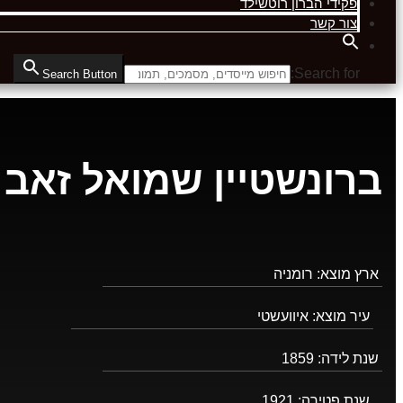
פקידי הברון רוטשילד
צור קשר
Search for:
Search Button
ברונשטיין שמואל זאב 
ארץ מוצא:
רומניה
עיר מוצא:
איוועשטי
שנת לידה:
1859
שנת פטירה:
1921