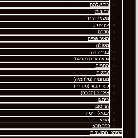
בת שלמה
רחובות
משמר הירדן
עין זיתים
חדרה
מאיר שפיה
מטולה
בני יהודה
גבעת עדה (מראח)
מחניים
עתלית
מנחמיה (מלחמיה)
כפר תבור (מסחה)
אילניה (סג'רה)
בית גן
הר טוב
יבנאל – ימה
מוצא
כפר סבא
מסמכי המושבות