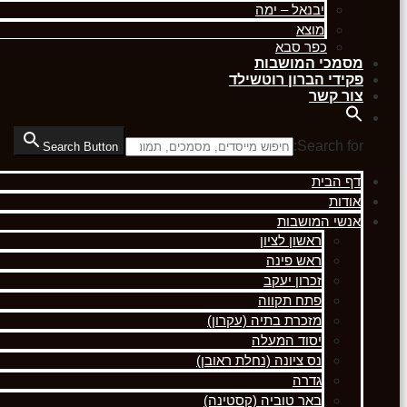
יבנאל – ימה
מוצא
כפר סבא
מסמכי המושבות
פקידי הברון רוטשילד
צור קשר
Search for:
Search Button
דף הבית
אודות
אנשי המושבות
ראשון לציון
ראש פינה
זכרון יעקב
פתח תקווה
מזכרת בתיה (עקרון)
יסוד המעלה
נס ציונה (נחלת ראובן)
גדרה
באר טוביה (קסטינה)