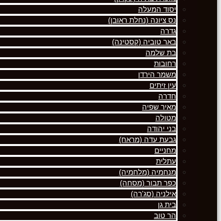
יסוד המעלה
נס ציונה (נחלת ראובן)
גדרה
באר טוביה (קסטינה)
בת שלמה
רחובות
משמר הירדן
עין זיתים
חדרה
מאיר שפיה
מטולה
בני יהודה
גבעת עדה (מראח)
מחניים
עתלית
מנחמיה (מלחמיה)
כפר תבור (מסחה)
אילניה (סג'רה)
בית גן
הר טוב