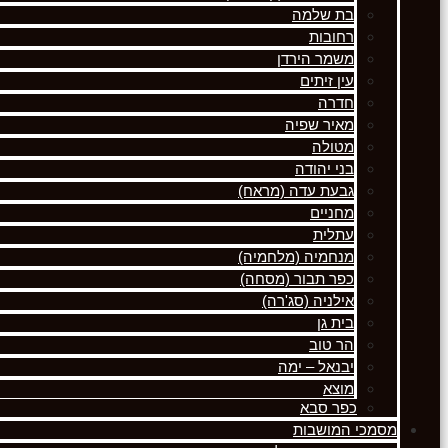
בת שלמה
רחובות
משמר הירדן
עין זיתים
חדרה
מאיר שפיה
מטולה
בני יהודה
גבעת עדה (מראח)
מחניים
עתלית
מנחמיה (מלחמיה)
כפר תבור (מסחה)
אילניה (סג'רה)
בית גן
הר טוב
יבנאל – ימה
מוצא
כפר סבא
מסמכי המושבות