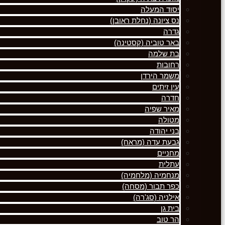
יסוד המעלה
נס ציונה (נחלת ראובן)
גדרה
באר טוביה (קסטינה)
בת שלמה
רחובות
משמר הירדן
עין זיתים
חדרה
מאיר שפיה
מטולה
בני יהודה
גבעת עדה (מראח)
מחניים
עתלית
מנחמיה (מלחמיה)
כפר תבור (מסחה)
אילניה (סג'רה)
בית גן
הר טוב