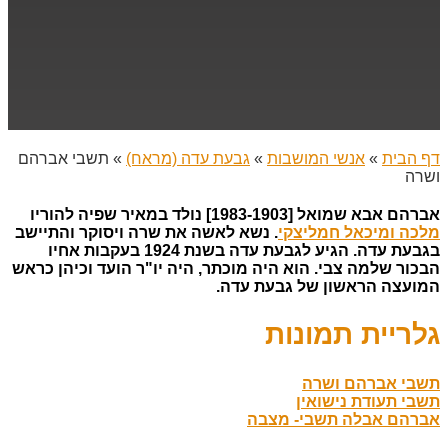
דף הבית
»
אנשי המושבות
»
גבעת עדה (מראח)
»
תשבי אברהם
ושרה
אברהם אבא שמואל
[1983-1903] נולד במאיר שפיה להוריו
מלכה ומיכאל חמליצקי
. נשא לאשה את שרה ויסוקר והתיישב
בגבעת עדה. הגיע לגבעת עדה בשנת 1924 בעקבות אחיו
הבכור שלמה צבי. הוא היה מוכתר, היה יו"ר הועד וכיהן כראש
המועצה הראשון של גבעת עדה.
גלריית תמונות
תשבי אברהם ושרה
תשבי תעודת נישואין
אברהם אבלה תשבי- מצבה