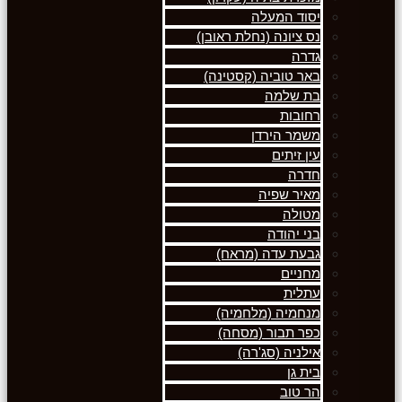
יסוד המעלה
נס ציונה (נחלת ראובן)
גדרה
באר טוביה (קסטינה)
בת שלמה
רחובות
משמר הירדן
עין זיתים
חדרה
מאיר שפיה
מטולה
בני יהודה
גבעת עדה (מראח)
מחניים
עתלית
מנחמיה (מלחמיה)
כפר תבור (מסחה)
אילניה (סג'רה)
בית גן
הר טוב