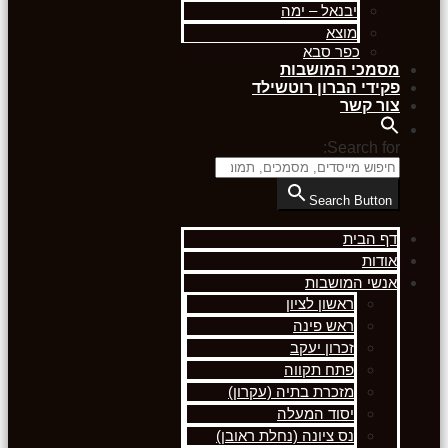
יבנאל – ימה
מוצא
כפר סבא
מסמכי המושבות
פקידי הברון רוטשילד
צור קשר
Search for:
Search Button
דף הבית
אודות
אנשי המושבות
ראשון לציון
ראש פינה
זכרון יעקב
פתח תקווה
מזכרת בתיה (עקרון)
יסוד המעלה
נס ציונה (נחלת ראובן)