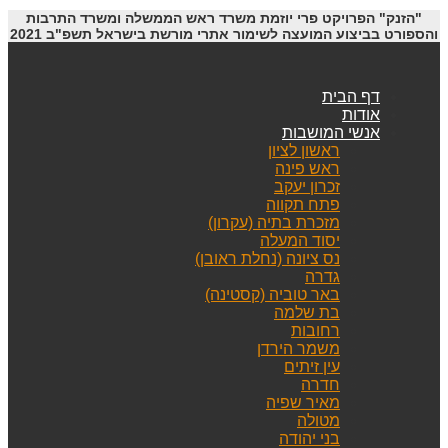
"הזנק" הפרויקט פרי יוזמת משרד ראש הממשלה ומשרד התרבות
והספורט בביצוע המועצה לשימור אתרי מורשת בישראל תשפ"ב 2021
דף הבית
אודות
אנשי המושבות
ראשון לציון
ראש פינה
זכרון יעקב
פתח תקווה
מזכרת בתיה (עקרון)
יסוד המעלה
נס ציונה (נחלת ראובן)
גדרה
באר טוביה (קסטינה)
בת שלמה
רחובות
משמר הירדן
עין זיתים
חדרה
מאיר שפיה
מטולה
בני יהודה