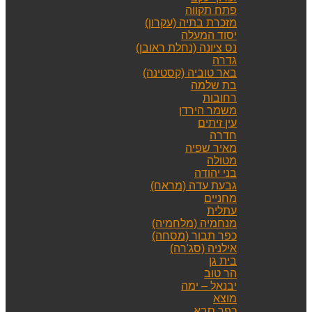
פתח תקווה
מזכרת בתיה (עקרון)
יסוד המעלה
נס ציונה (נחלת ראובן)
גדרה
באר טוביה (קסטינה)
בת שלמה
רחובות
משמר הירדן
עין זיתים
חדרה
מאיר שפיה
מטולה
בני יהודה
גבעת עדה (מראח)
מחניים
עתלית
מנחמיה (מלחמיה)
כפר תבור (מסחה)
אילניה (סג'רה)
בית גן
הר טוב
יבנאל – ימה
מוצא
כפר סבא