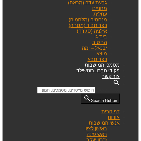
גבעת עדה (מראח)
מחניים
עתלית
מנחמיה (מלחמיה)
כפר תבור (מסחה)
אילניה (סג'רה)
בית גן
הר טוב
יבנאל – ימה
מוצא
כפר סבא
מסמכי המושבות
פקידי הברון רוטשילד
צור קשר
Search for:
Search Button
דף הבית
אודות
אנשי המושבות
ראשון לציון
ראש פינה
זכרון יעקב