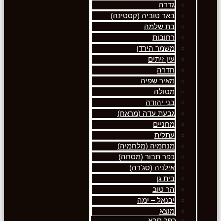
גדרה
באר טוביה (קסטינה)
בת שלמה
רחובות
משמר הירדן
עין זיתים
חדרה
מאיר שפיה
מטולה
בני יהודה
גבעת עדה (מראח)
מחניים
עתלית
מנחמיה (מלחמיה)
כפר תבור (מסחה)
אילניה (סג'רה)
בית גן
הר טוב
יבנאל – ימה
מוצא
כפר סבא