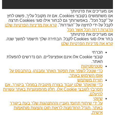
אנו מעריכים את פרטיותך
אנו משתמשים בקובצי Cookies. אם זה מקובל עליך, פשוט לחץ
על "קבל הכל". באפשרותך גם לבחור אילו סוגי Cookies תרצה
לקבל על-ידי לחיצה על "הגדרות".
קרא את מדיניות הפרטיות שלנו
הדגרות
דחה הכל
אשר הכל
אנו מעריכים את פרטיותך
בחר אילו סוגי Cookies לקבל. הבחירה שלך תישמר למשך שנה.
קרא את מדיניות הפרטיות שלנו
הכרחי
קובצי Cookie אלו אינם אופציונליים. הם נדרשים להפעלת
האתר.
סטטיסטיקות
כדי שנוכל לשפר את תפקוד האתר ומבנהו, בהתבסס על
אופן השימוש באתר.
חוויית משתמש
כדי שהאתר שלנו יעבוד בצורה מיטבית במהלך ביקורך. אם
תסרב/י לקובצי Cookie אלו, חלק מהפונקציות באתר עשויות
להיעלם.
שיווקי
על ידי שיתוף תחומי העניין וההתנהגות שלך בעת ביקורך
באתר, תגדל ההזדמנות לראות תוכן והצעות מותאמות
אישית.