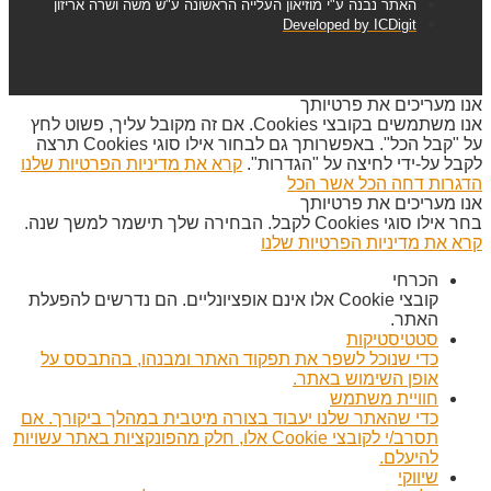
האתר נבנה ע"י מוזיאון העלייה הראשונה ע"ש משה ושרה אריזון
Developed by ICDigit
אנו מעריכים את פרטיותך
אנו משתמשים בקובצי Cookies. אם זה מקובל עליך, פשוט לחץ
על "קבל הכל". באפשרותך גם לבחור אילו סוגי Cookies תרצה
לקבל על-ידי לחיצה על "הגדרות".
קרא את מדיניות הפרטיות שלנו
הדגרות
דחה הכל
אשר הכל
אנו מעריכים את פרטיותך
בחר אילו סוגי Cookies לקבל. הבחירה שלך תישמר למשך שנה.
קרא את מדיניות הפרטיות שלנו
הכרחי
קובצי Cookie אלו אינם אופציונליים. הם נדרשים להפעלת
האתר.
סטטיסטיקות
כדי שנוכל לשפר את תפקוד האתר ומבנהו, בהתבסס על
אופן השימוש באתר.
חוויית משתמש
כדי שהאתר שלנו יעבוד בצורה מיטבית במהלך ביקורך. אם
תסרב/י לקובצי Cookie אלו, חלק מהפונקציות באתר עשויות
להיעלם.
שיווקי