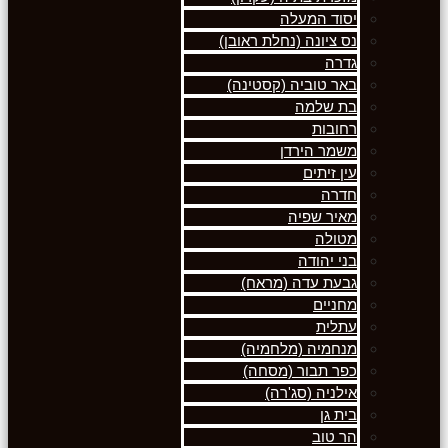
יסוד המעלה
נס ציונה (נחלת ראובן)
גדרה
באר טוביה (קסטינה)
בת שלמה
רחובות
משמר הירדן
עין זיתים
חדרה
מאיר שפיה
מטולה
בני יהודה
גבעת עדה (מראח)
מחניים
עתלית
מנחמיה (מלחמיה)
כפר תבור (מסחה)
אילניה (סג'רה)
בית גן
הר טוב