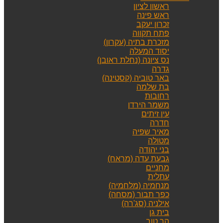
ראשון לציון
ראש פינה
זכרון יעקב
פתח תקווה
מזכרת בתיה (עקרון)
יסוד המעלה
נס ציונה (נחלת ראובן)
גדרה
באר טוביה (קסטינה)
בת שלמה
רחובות
משמר הירדן
עין זיתים
חדרה
מאיר שפיה
מטולה
בני יהודה
גבעת עדה (מראח)
מחניים
עתלית
מנחמיה (מלחמיה)
כפר תבור (מסחה)
אילניה (סג'רה)
בית גן
הר טוב