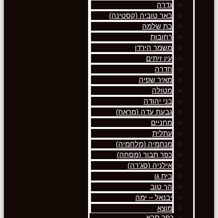
גדרה
באר טוביה (קסטינה)
בת שלמה
רחובות
משמר הירדן
עין זיתים
חדרה
מאיר שפיה
מטולה
בני יהודה
גבעת עדה (מראח)
מחניים
עתלית
מנחמיה (מלחמיה)
כפר תבור (מסחה)
אילניה (סג'רה)
בית גן
הר טוב
יבנאל – ימה
מוצא
כפר סבא