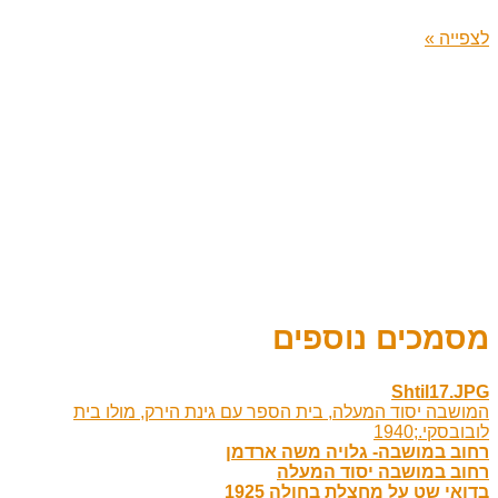
לצפייה »
מסמכים נוספים
Shtil17.JPG
המושבה יסוד המעלה, בית הספר עם גינת הירק, מולו בית
לובובסקי.;1940
רחוב במושבה- גלויה משה ארדמן
רחוב במושבה יסוד המעלה
בדואי שט על מחצלת בחולה 1925