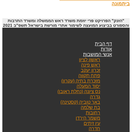
ביתמונה
"הזנק" הפרויקט פרי יוזמת משרד ראש הממשלה ומשרד התרבות
והספורט בביצוע המועצה לשימור אתרי מורשת בישראל תשפ"ב 2021
דף הבית
אודות
אנשי המושבות
ראשון לציון
ראש פינה
זכרון יעקב
פתח תקווה
מזכרת בתיה (עקרון)
יסוד המעלה
נס ציונה (נחלת ראובן)
גדרה
באר טוביה (קסטינה)
בת שלמה
רחובות
משמר הירדן
עין זיתים
חדרה