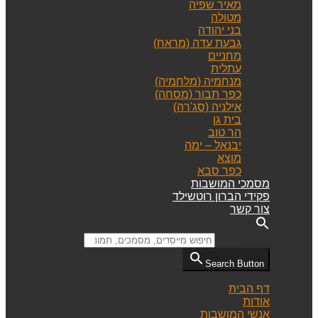
מאיר שפיה
מטולה
בני יהודה
גבעת עדה (מראח)
מחניים
עתלית
מנחמיה (מלחמיה)
כפר תבור (מסחה)
אילניה (סג'רה)
בית גן
הר טוב
יבנאל – ימה
מוצא
כפר סבא
מסמכי המושבות
פקידי הברון רוטשילד
צור קשר
Search for:
Search Button
דף הבית
אודות
אנשי המושבות