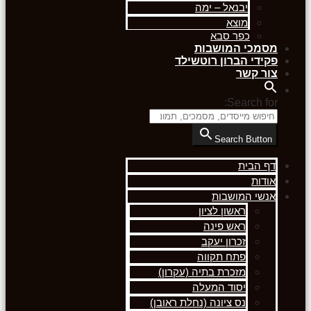
יבנאל – ימה
מוצא
כפר סבא
מסמכי המושבות
פקידי הברון רוטשילד
צור קשר
Search for:
Search Button
דף הבית
אודות
אנשי המושבות
ראשון לציון
ראש פינה
זכרון יעקב
פתח תקווה
מזכרת בתיה (עקרון)
יסוד המעלה
נס ציונה (נחלת ראובן)