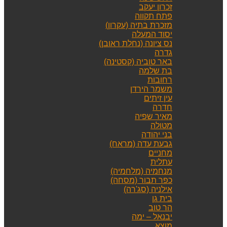
זכרון יעקב
פתח תקווה
מזכרת בתיה (עקרון)
יסוד המעלה
נס ציונה (נחלת ראובן)
גדרה
באר טוביה (קסטינה)
בת שלמה
רחובות
משמר הירדן
עין זיתים
חדרה
מאיר שפיה
מטולה
בני יהודה
גבעת עדה (מראח)
מחניים
עתלית
מנחמיה (מלחמיה)
כפר תבור (מסחה)
אילניה (סג'רה)
בית גן
הר טוב
יבנאל – ימה
מוצא