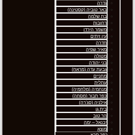
גדרה
באר טוביה (קסטינה)
בת שלמה
רחובות
משמר הירדן
עין זיתים
חדרה
מאיר שפיה
מטולה
בני יהודה
גבעת עדה (מראח)
מחניים
עתלית
מנחמיה (מלחמיה)
כפר תבור (מסחה)
אילניה (סג'רה)
בית גן
הר טוב
יבנאל – ימה
מוצא
כפר סבא