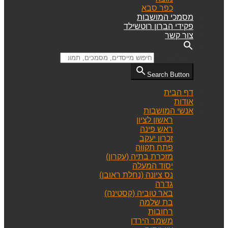
כפר סבא
מסמכי המושבות
פקידי הברון רוטשילד
צור קשר
Search for:
Search Button
דף הבית
אודות
אנשי המושבות
ראשון לציון
ראש פינה
זכרון יעקב
פתח תקווה
מזכרת בתיה (עקרון)
יסוד המעלה
נס ציונה (נחלת ראובן)
גדרה
באר טוביה (קסטינה)
בת שלמה
רחובות
משמר הירדן