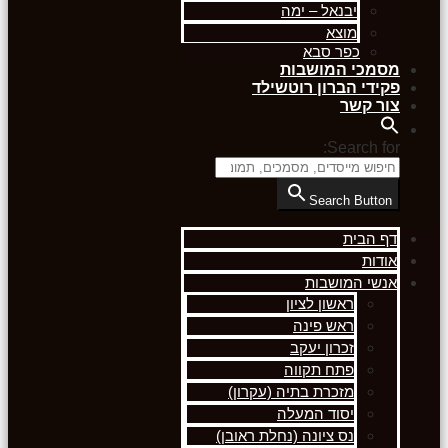
יבנאל – ימה
מוצא
כפר סבא
מסמכי המושבות
פקידי הברון רוטשילד
צור קשר
Search for:
Search Button
דף הבית
אודות
אנשי המושבות
ראשון לציון
ראש פינה
זכרון יעקב
פתח תקווה
מזכרת בתיה (עקרון)
יסוד המעלה
נס ציונה (נחלת ראובן)