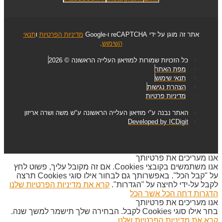
אתר זה מוגן על ידי reCAPTCHA ו-Google
מדיניות הפרטיות
ו
תנאי
השימוש
.
כל הזכויות שמורות למוזיאון העלייה הראשונה © 2026
מפת האתר
תנאי שימוש
הצהרת נגישות
מדיניות פרטיות
האתר נבנה ע"י מוזיאון העלייה הראשונה ע"ש משה ושרה אריזון
Developed by ICDigit
אנו מעריכים את פרטיותך
אנו משתמשים בקובצי Cookies. אם זה מקובל עליך, פשוט לחץ
על "קבל הכל". באפשרותך גם לבחור אילו סוגי Cookies תרצה
לקבל על-ידי לחיצה על "הגדרות".
קרא את מדיניות הפרטיות שלנו
הדגרות
דחה הכל
אשר הכל
אנו מעריכים את פרטיותך
בחר אילו סוגי Cookies לקבל. הבחירה שלך תישמר למשך שנה.
קרא את מדיניות הפרטיות שלנו