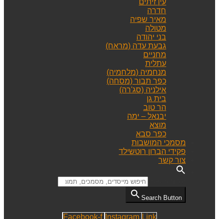
עין זיתים
חדרה
מאיר שפיה
מטולה
בני יהודה
גבעת עדה (מראח)
מחניים
עתלית
מנחמיה (מלחמיה)
כפר תבור (מסחה)
אילניה (סג'רה)
בית גן
הר טוב
יבנאל – ימה
מוצא
כפר סבא
מסמכי המושבות
פקידי הברון רוטשילד
צור קשר
Search for:
Search Button
Facebook-f
Instagram
Link