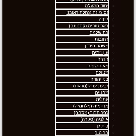
יסוד המעלה
נס ציונה (נחלת ראובן)
גדרה
באר טוביה (קסטינה)
בת שלמה
רחובות
משמר הירדן
עין זיתים
חדרה
מאיר שפיה
מטולה
בני יהודה
גבעת עדה (מראח)
מחניים
עתלית
מנחמיה (מלחמיה)
כפר תבור (מסחה)
אילניה (סג'רה)
בית גן
הר טוב