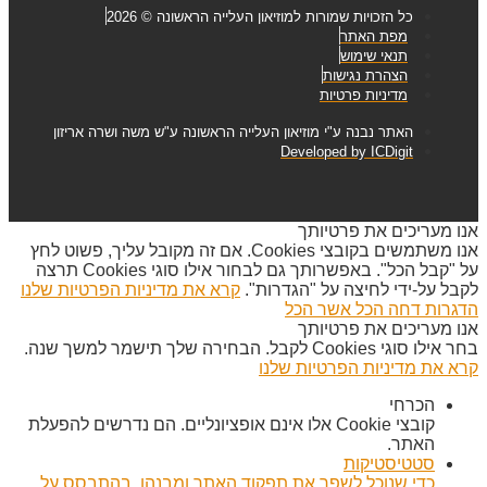
כל הזכויות שמורות למוזיאון העלייה הראשונה © 2026
מפת האתר
תנאי שימוש
הצהרת נגישות
מדיניות פרטיות
האתר נבנה ע"י מוזיאון העלייה הראשונה ע"ש משה ושרה אריזון
Developed by ICDigit
אנו מעריכים את פרטיותך
אנו משתמשים בקובצי Cookies. אם זה מקובל עליך, פשוט לחץ
על "קבל הכל". באפשרותך גם לבחור אילו סוגי Cookies תרצה
לקבל על-ידי לחיצה על "הגדרות".
קרא את מדיניות הפרטיות שלנו
הדגרות
דחה הכל
אשר הכל
אנו מעריכים את פרטיותך
בחר אילו סוגי Cookies לקבל. הבחירה שלך תישמר למשך שנה.
קרא את מדיניות הפרטיות שלנו
הכרחי
קובצי Cookie אלו אינם אופציונליים. הם נדרשים להפעלת
האתר.
סטטיסטיקות
כדי שנוכל לשפר את תפקוד האתר ומבנהו, בהתבסס על