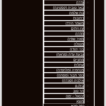
גדרה
באר טוביה (קסטינה)
בת שלמה
רחובות
משמר הירדן
עין זיתים
חדרה
מאיר שפיה
מטולה
בני יהודה
גבעת עדה (מראח)
מחניים
עתלית
מנחמיה (מלחמיה)
כפר תבור (מסחה)
אילניה (סג'רה)
בית גן
הר טוב
יבנאל – ימה
מוצא
כפר סבא