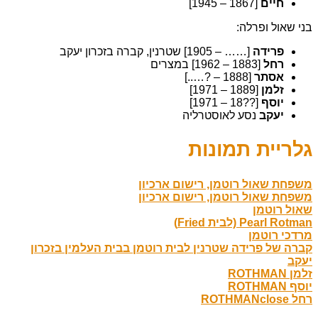
חיים
[1867 – 1945]
בני שאול ופרלה:
פרידה
[…… – 1905] שטרנין, קברה בזכרון יעקב
רחל
[1883 – 1962] במצרים
אסתר
[1888 – ?…..]
זלמן
[1889 – 1971]
יוסף
[??18 – 1971]
יעקב
נסע לאוסטרליה
גלריית תמונות
משפחת שאול רוטמן, רישום ארכיון
משפחת שאול רוטמן, רישום ארכיון
שאול רוטמן
Pearl Rotman (לבית Fried)
מרדכי רוטמן
קברה של פרידה שטרנין לבית רוטמן בבית העלמין בזכרון
יעקב
זלמן ROTHMAN
יוסף ROTHMAN
רחל ROTHMANclose