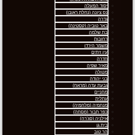
יסוד המעלה
נס ציונה (נחלת ראובן)
גדרה
באר טוביה (קסטינה)
בת שלמה
רחובות
משמר הירדן
עין זיתים
חדרה
מאיר שפיה
מטולה
בני יהודה
גבעת עדה (מראח)
מחניים
עתלית
מנחמיה (מלחמיה)
כפר תבור (מסחה)
אילניה (סג'רה)
בית גן
הר טוב