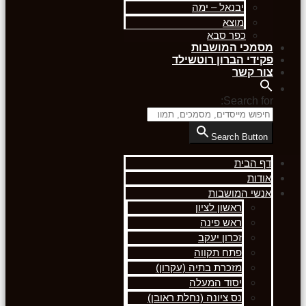
יבנאל – ימה
מוצא
כפר סבא
מסמכי המושבות
פקידי הברון רוטשילד
צור קשר
Search for:
Search Button
דף הבית
אודות
אנשי המושבות
ראשון לציון
ראש פינה
זכרון יעקב
פתח תקווה
מזכרת בתיה (עקרון)
יסוד המעלה
נס ציונה (נחלת ראובן)