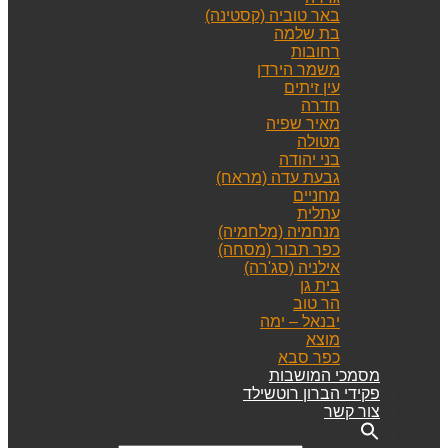
באר טוביה (קסטינה)
בת שלמה
רחובות
משמר הירדן
עין זיתים
חדרה
מאיר שפיה
מטולה
בני יהודה
גבעת עדה (מראח)
מחניים
עתלית
מנחמיה (מלחמיה)
כפר תבור (מסחה)
אילניה (סג'רה)
בית גן
הר טוב
יבנאל – ימה
מוצא
כפר סבא
מסמכי המושבות
פקידי הברון רוטשילד
צור קשר