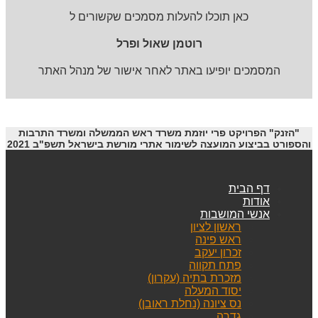
כאן תוכלו להעלות מסמכים שקשורים ל
רוטמן שאול ופרל
המסמכים יופיעו באתר לאחר אישור של מנהל האתר
"הזנק" הפרויקט פרי יוזמת משרד ראש הממשלה ומשרד התרבות
והספורט בביצוע המועצה לשימור אתרי מורשת בישראל תשפ"ב 2021
דף הבית
אודות
אנשי המושבות
ראשון לציון
ראש פינה
זכרון יעקב
פתח תקווה
מזכרת בתיה (עקרון)
יסוד המעלה
נס ציונה (נחלת ראובן)
גדרה