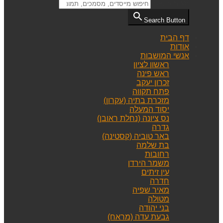
Search for:
Search Button
דף הבית
אודות
אנשי המושבות
ראשון לציון
ראש פינה
זכרון יעקב
פתח תקווה
מזכרת בתיה (עקרון)
יסוד המעלה
נס ציונה (נחלת ראובן)
גדרה
באר טוביה (קסטינה)
בת שלמה
רחובות
משמר הירדן
עין זיתים
חדרה
מאיר שפיה
מטולה
בני יהודה
גבעת עדה (מראח)