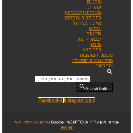
מחניים
עתלית
מנחמיה (מלחמיה)
כפר תבור (מסחה)
אילניה (סג'רה)
בית גן
הר טוב
יבנאל – ימה
מוצא
כפר סבא
מסמכי המושבות
פקידי הברון רוטשילד
צור קשר
Search for:
Search Button
Facebook-f
Instagram
Link
אתר זה מוגן על ידי reCAPTCHA ו-Google
מדיניות הפרטיות
ו
תנאי
השימוש
.