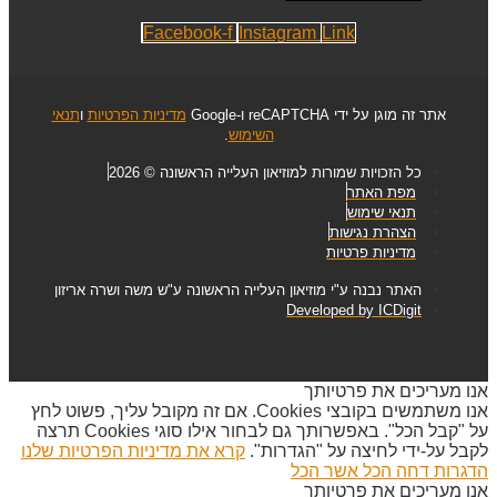
Facebook-f
Instagram
Link
אתר זה מוגן על ידי reCAPTCHA ו-Google
מדיניות הפרטיות
ו
תנאי
השימוש
.
כל הזכויות שמורות למוזיאון העלייה הראשונה © 2026
מפת האתר
תנאי שימוש
הצהרת נגישות
מדיניות פרטיות
האתר נבנה ע"י מוזיאון העלייה הראשונה ע"ש משה ושרה אריזון
Developed by ICDigit
אנו מעריכים את פרטיותך
אנו משתמשים בקובצי Cookies. אם זה מקובל עליך, פשוט לחץ
על "קבל הכל". באפשרותך גם לבחור אילו סוגי Cookies תרצה
לקבל על-ידי לחיצה על "הגדרות".
קרא את מדיניות הפרטיות שלנו
הדגרות
דחה הכל
אשר הכל
אנו מעריכים את פרטיותך