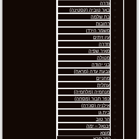
גדרה
באר טוביה (קסטינה)
בת שלמה
רחובות
משמר הירדן
עין זיתים
חדרה
מאיר שפיה
מטולה
בני יהודה
גבעת עדה (מראח)
מחניים
עתלית
מנחמיה (מלחמיה)
כפר תבור (מסחה)
אילניה (סג'רה)
בית גן
הר טוב
יבנאל – ימה
מוצא
כפר סבא