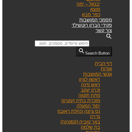
יבנאל – ימה
מוצא
כפר סבא
מסמכי המושבות
פקידי הברון רוטשילד
צור קשר
Search for:
Search Button
דף הבית
אודות
אנשי המושבות
ראשון לציון
ראש פינה
זכרון יעקב
פתח תקווה
מזכרת בתיה (עקרון)
יסוד המעלה
נס ציונה (נחלת ראובן)
גדרה
באר טוביה (קסטינה)
בת שלמה