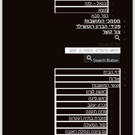
יבנאל – ימה
מוצא
כפר סבא
מסמכי המושבות
פקידי הברון רוטשילד
צור קשר
Search for:
Search Button
דף הבית
אודות
אנשי המושבות
ראשון לציון
ראש פינה
זכרון יעקב
פתח תקווה
מזכרת בתיה (עקרון)
יסוד המעלה
נס ציונה (נחלת ראובן)