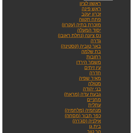
ראשון לציון
ראש פינה
זכרון יעקב
פתח תקווה
מזכרת בתיה (עקרון)
יסוד המעלה
נס ציונה (נחלת ראובן)
גדרה
באר טוביה (קסטינה)
בת שלמה
רחובות
משמר הירדן
עין זיתים
חדרה
מאיר שפיה
מטולה
בני יהודה
גבעת עדה (מראח)
מחניים
עתלית
מנחמיה (מלחמיה)
כפר תבור (מסחה)
אילניה (סג'רה)
בית גן
הר טוב