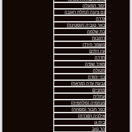
יסוד המעלה
נס ציונה (נחלת ראובן)
גדרה
באר טוביה (קסטינה)
בת שלמה
רחובות
משמר הירדן
עין זיתים
חדרה
מאיר שפיה
מטולה
בני יהודה
גבעת עדה (מראח)
מחניים
עתלית
מנחמיה (מלחמיה)
כפר תבור (מסחה)
אילניה (סג'רה)
בית גן
הר טוב