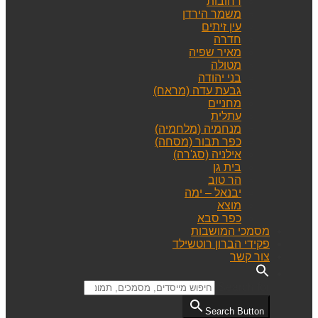
רחובות
משמר הירדן
עין זיתים
חדרה
מאיר שפיה
מטולה
בני יהודה
גבעת עדה (מראח)
מחניים
עתלית
מנחמיה (מלחמיה)
כפר תבור (מסחה)
אילניה (סג'רה)
בית גן
הר טוב
יבנאל – ימה
מוצא
כפר סבא
מסמכי המושבות
פקידי הברון רוטשילד
צור קשר
Search for:
Search Button