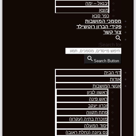
יבנאל – ימה
מוצא
כפר סבא
מסמכי המושבות
פקידי הברון רוטשילד
צור קשר
Search for:
Search Button
דף הבית
אודות
אנשי המושבות
ראשון לציון
ראש פינה
זכרון יעקב
פתח תקווה
מזכרת בתיה (עקרון)
יסוד המעלה
נס ציונה (נחלת ראובן)