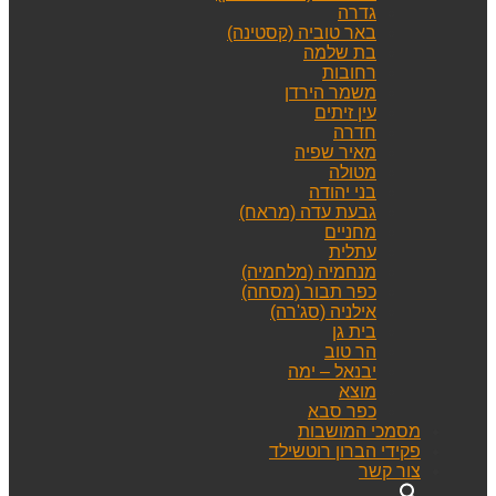
גדרה
באר טוביה (קסטינה)
בת שלמה
רחובות
משמר הירדן
עין זיתים
חדרה
מאיר שפיה
מטולה
בני יהודה
גבעת עדה (מראח)
מחניים
עתלית
מנחמיה (מלחמיה)
כפר תבור (מסחה)
אילניה (סג'רה)
בית גן
הר טוב
יבנאל – ימה
מוצא
כפר סבא
מסמכי המושבות
פקידי הברון רוטשילד
צור קשר