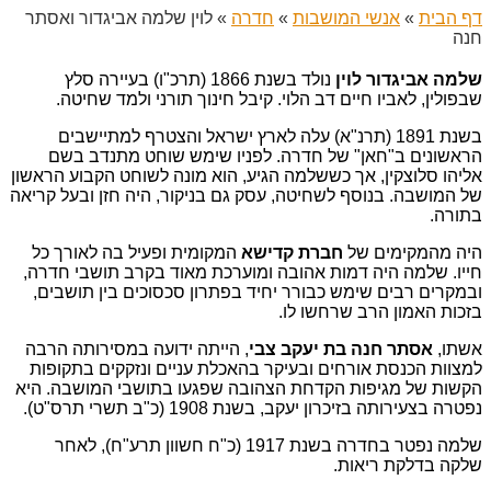
דף הבית
»
אנשי המושבות
»
חדרה
»
לוין שלמה אביגדור ואסתר
חנה
שלמה אביגדור לוין
נולד בשנת 1866 (תרכ"ו) בעיירה סלץ
שבפולין, לאביו חיים דב הלוי. קיבל חינוך תורני ולמד שחיטה.
בשנת 1891 (תרנ"א) עלה לארץ ישראל והצטרף למתיישבים
הראשונים ב"חאן" של חדרה. לפניו שימש שוחט מתנדב בשם
אליהו סלוצקין, אך כששלמה הגיע, הוא מונה לשוחט הקבוע הראשון
של המושבה. בנוסף לשחיטה, עסק גם בניקור, היה חזן ובעל קריאה
בתורה.
היה מהמקימים של
חברת קדישא
המקומית ופעיל בה לאורך כל
חייו. שלמה היה דמות אהובה ומוערכת מאוד בקרב תושבי חדרה,
ובמקרים רבים שימש כבורר יחיד בפתרון סכסוכים בין תושבים,
בזכות האמון הרב שרחשו לו.
אשתו,
אסתר חנה בת יעקב צבי
, הייתה ידועה במסירותה הרבה
למצוות הכנסת אורחים ובעיקר בהאכלת עניים ונזקקים בתקופות
הקשות של מגיפות הקדחת הצהובה שפגעו בתושבי המושבה. היא
נפטרה בצעירותה בזיכרון יעקב, בשנת 1908 (כ"ב תשרי תרס"ט).
שלמה נפטר בחדרה בשנת 1917 (כ"ח חשוון תרע"ח), לאחר
שלקה בדלקת ריאות.