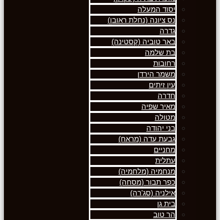
יסוד המעלה
נס ציונה (נחלת ראובן)
גדרה
באר טוביה (קסטינה)
בת שלמה
רחובות
משמר הירדן
עין זיתים
חדרה
מאיר שפיה
מטולה
בני יהודה
גבעת עדה (מראח)
מחניים
עתלית
מנחמיה (מלחמיה)
כפר תבור (מסחה)
אילניה (סג'רה)
בית גן
הר טוב