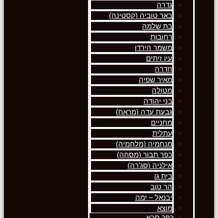
גדרה
באר טוביה (קסטינה)
בת שלמה
רחובות
משמר הירדן
עין זיתים
חדרה
מאיר שפיה
מטולה
בני יהודה
גבעת עדה (מראח)
מחניים
עתלית
מנחמיה (מלחמיה)
כפר תבור (מסחה)
אילניה (סג'רה)
בית גן
הר טוב
יבנאל – ימה
מוצא
כפר סבא