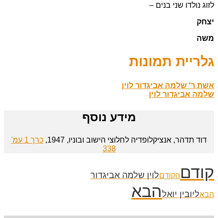
לזוג נולדו שני בנים –
יצחק
משה
גלריית תמונות
אשת ר' שלמה אביגדור לוין
שלמה אביגדור לוין
מידע נוסף
דוד תדהר, אנציקלופדיה לחלוצי הישוב ובוניו, 1947,
כרך 1 עמ'
338
קודם
לוין שלמה אביגדור
הקודם
הבא
ליובין יואל
הבא