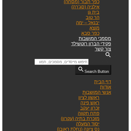
כפר תבור (מסחה)
אילניה (סג'רה)
בית גן
הר טוב
יבנאל – ימה
מוצא
כפר סבא
מסמכי המושבות
פקידי הברון רוטשילד
צור קשר
Search for:
Search Button
דף הבית
אודות
אנשי המושבות
ראשון לציון
ראש פינה
זכרון יעקב
פתח תקווה
מזכרת בתיה (עקרון)
יסוד המעלה
נס ציונה (נחלת ראובן)