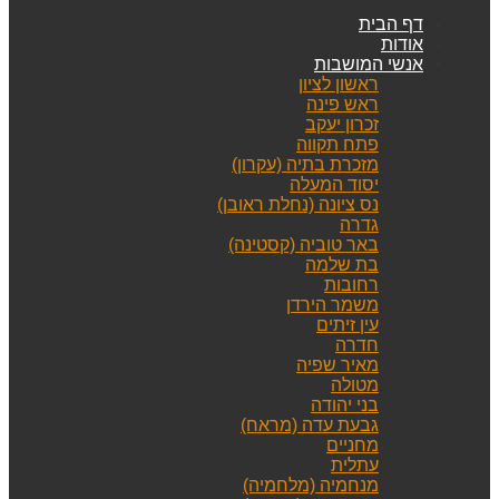
דף הבית
אודות
אנשי המושבות
ראשון לציון
ראש פינה
זכרון יעקב
פתח תקווה
מזכרת בתיה (עקרון)
יסוד המעלה
נס ציונה (נחלת ראובן)
גדרה
באר טוביה (קסטינה)
בת שלמה
רחובות
משמר הירדן
עין זיתים
חדרה
מאיר שפיה
מטולה
בני יהודה
גבעת עדה (מראח)
מחניים
עתלית
מנחמיה (מלחמיה)