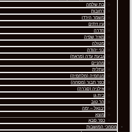
בת שלמה
רחובות
משמר הירדן
עין זיתים
חדרה
מאיר שפיה
מטולה
בני יהודה
גבעת עדה (מראח)
מחניים
עתלית
מנחמיה (מלחמיה)
כפר תבור (מסחה)
אילניה (סג'רה)
בית גן
הר טוב
יבנאל – ימה
מוצא
כפר סבא
מסמכי המושבות