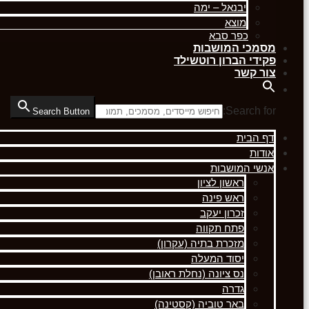
יבנאל – ימה
מוצא
כפר סבא
מסמכי המושבות
פקידי הברון רוטשילד
צור קשר
Search for:
Search Button
דף הבית
אודות
אנשי המושבות
ראשון לציון
ראש פינה
זכרון יעקב
פתח תקווה
מזכרת בתיה (עקרון)
יסוד המעלה
נס ציונה (נחלת ראובן)
גדרה
באר טוביה (קסטינה)