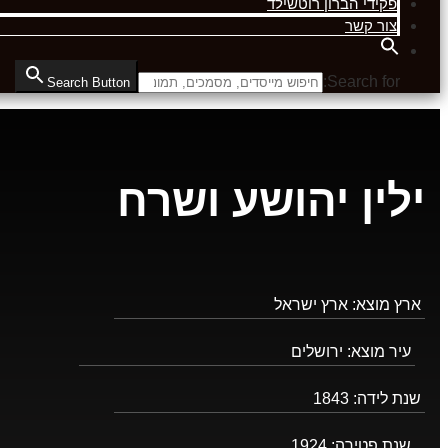
פקידי הברון רוטשילד
צור קשר
Search for:
Search Button
ילין יהושע ושרח
ארץ מוצא:
ארץ ישראל
עיר מוצא:
ירושלים
שנת לידה:
1843
שנת פטירה:
1924