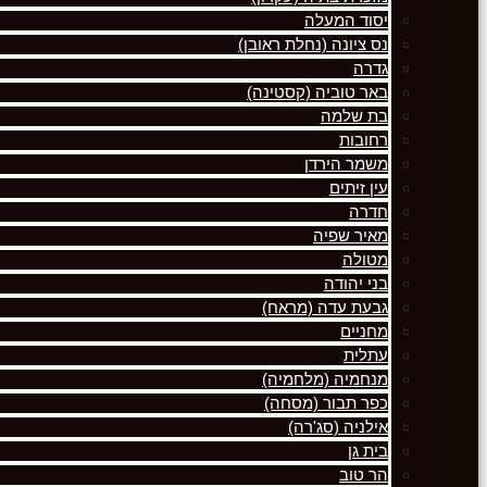
יסוד המעלה
נס ציונה (נחלת ראובן)
גדרה
באר טוביה (קסטינה)
בת שלמה
רחובות
משמר הירדן
עין זיתים
חדרה
מאיר שפיה
מטולה
בני יהודה
גבעת עדה (מראח)
מחניים
עתלית
מנחמיה (מלחמיה)
כפר תבור (מסחה)
אילניה (סג'רה)
בית גן
הר טוב