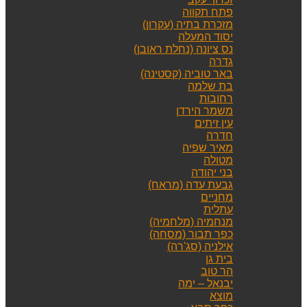
פתח תקווה
מזכרת בתיה (עקרון)
יסוד המעלה
נס ציונה (נחלת ראובן)
גדרה
באר טוביה (קסטינה)
בת שלמה
רחובות
משמר הירדן
עין זיתים
חדרה
מאיר שפיה
מטולה
בני יהודה
גבעת עדה (מראח)
מחניים
עתלית
מנחמיה (מלחמיה)
כפר תבור (מסחה)
אילניה (סג'רה)
בית גן
הר טוב
יבנאל – ימה
מוצא