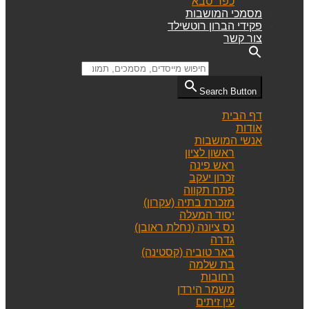
כפר סבא
מסמכי המושבות
פקידי הברון רוטשילד
צור קשר
Search for:
Search Button
דף הבית
אודות
אנשי המושבות
ראשון לציון
ראש פינה
זכרון יעקב
פתח תקווה
מזכרת בתיה (עקרון)
יסוד המעלה
נס ציונה (נחלת ראובן)
גדרה
באר טוביה (קסטינה)
בת שלמה
רחובות
משמר הירדן
עין זיתים