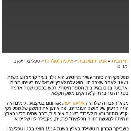
דף הבית
»
אנשי המושבות
»
אילניה (סג'רה)
»
טפליצקי יעקב
ומרים
טפליצקי היה סוחר עשיר ברוסיה. הוא נולד בעיר קרמצ'ונג בשנת
1871. לאחר שצבר הון, הוא עלה לארץ ישראל עם רעייתו מרים
וארבעה בנים בגיל בית הספר היסודי. רכש בכספו שטח אדמה
בסג'רה מחברת יק"א והקים משק חקלאי.
מנהל העבודה שלו היה
אליעזר יפה
, אגרונום במקצועו. לימים היה
הוגה הרעיון של מושב העובדים. יפה אירגן את המשק של טפליצקי
וקבע מחזור זרעים לעיבוד בשיטה אירופית, דבר שהיה חדש בארץ.
זו היתה למעשה "חווה חקלאית" פרטית, מקבילה לזו של יק"א.
כשביקר
הברון רוטשילד
בארץ בשנת 1914 הוצג בפניו טפליצקי,