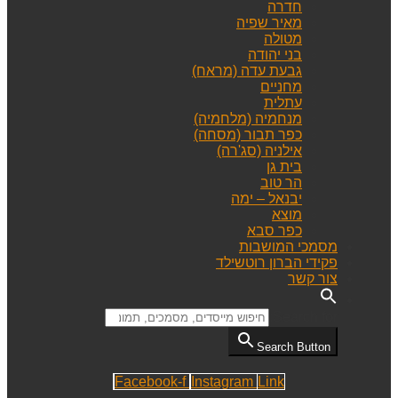
חדרה
מאיר שפיה
מטולה
בני יהודה
גבעת עדה (מראח)
מחניים
עתלית
מנחמיה (מלחמיה)
כפר תבור (מסחה)
אילניה (סג'רה)
בית גן
הר טוב
יבנאל – ימה
מוצא
כפר סבא
מסמכי המושבות
פקידי הברון רוטשילד
צור קשר
Search for:
Search Button
Facebook-f
Instagram
Link