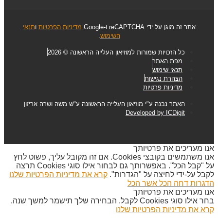
אתר זה מוגן על ידי reCAPTCHA ו-Google
מדיניות הפרטיות
ו
תנאי
השימוש
.
כל הזכויות שמורות למוזיאון העלייה הראשונה © 2026
מפת האתר
תנאי שימוש
הצהרת נגישות
מדיניות פרטיות
האתר נבנה ע"י מוזיאון העלייה הראשונה ע"ש משה ושרה אריזון
Developed by ICDigit
אנו מעריכים את פרטיותך
אנו משתמשים בקובצי Cookies. אם זה מקובל עליך, פשוט לחץ
על "קבל הכל". באפשרותך גם לבחור אילו סוגי Cookies תרצה
לקבל על-ידי לחיצה על "הגדרות".
קרא את מדיניות הפרטיות שלנו
הדגרות
דחה הכל
אשר הכל
אנו מעריכים את פרטיותך
בחר אילו סוגי Cookies לקבל. הבחירה שלך תישמר למשך שנה.
קרא את מדיניות הפרטיות שלנו