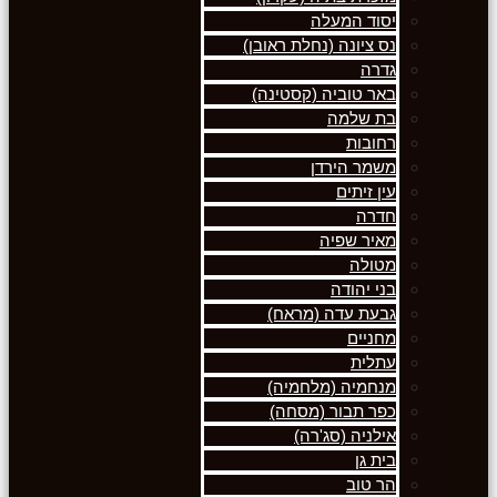
יסוד המעלה
נס ציונה (נחלת ראובן)
גדרה
באר טוביה (קסטינה)
בת שלמה
רחובות
משמר הירדן
עין זיתים
חדרה
מאיר שפיה
מטולה
בני יהודה
גבעת עדה (מראח)
מחניים
עתלית
מנחמיה (מלחמיה)
כפר תבור (מסחה)
אילניה (סג'רה)
בית גן
הר טוב