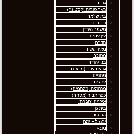
גדרה
באר טוביה (קסטינה)
בת שלמה
רחובות
משמר הירדן
עין זיתים
חדרה
מאיר שפיה
מטולה
בני יהודה
גבעת עדה (מראח)
מחניים
עתלית
מנחמיה (מלחמיה)
כפר תבור (מסחה)
אילניה (סג'רה)
בית גן
הר טוב
יבנאל – ימה
מוצא
כפר סבא