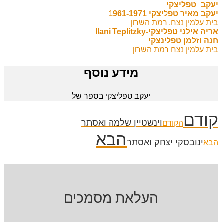
יעקב_טפליצקי
יעקב מאיר טפליצקי 1961-1971
בית עלמין נצח, רמת השרון
אריה אילני טפליצקי-Ilani Teplitzky
חנה וזלמן טפלינצקי
בית עלמין נצח רמת השרון
מידע נוסף
יעקב טפליצקי בספר של
קודם
וינשטיין שלמה ואסתר
הקודם
הבא
ינובסקי יצחק ואסתר
הבא
העלאת מסמכים