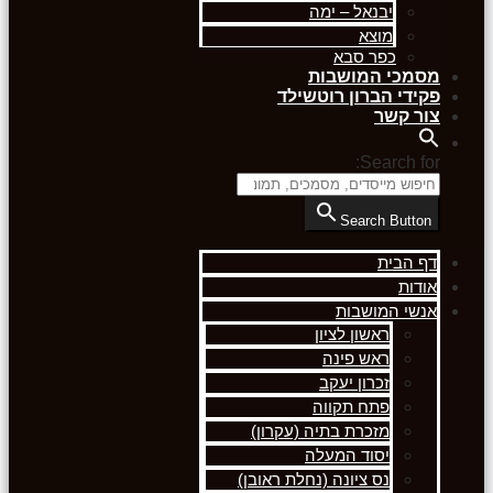
יבנאל – ימה
מוצא
כפר סבא
מסמכי המושבות
פקידי הברון רוטשילד
צור קשר
Search for:
Search Button
דף הבית
אודות
אנשי המושבות
ראשון לציון
ראש פינה
זכרון יעקב
פתח תקווה
מזכרת בתיה (עקרון)
יסוד המעלה
נס ציונה (נחלת ראובן)