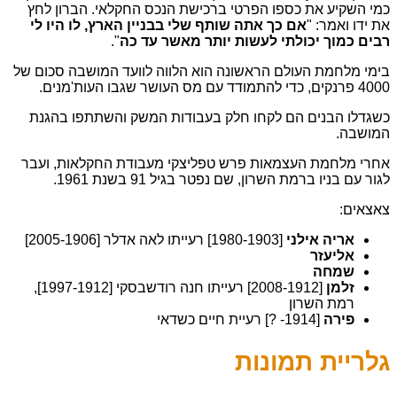
כמי השקיע את כספו הפרטי ברכישת הנכס החקלאי. הברון לחץ
את ידו ואמר: "
אם כך אתה שותף שלי בבניין הארץ, לו היו לי
רבים כמוך יכולתי לעשות יותר מאשר עד כה
".
בימי מלחמת העולם הראשונה הוא הלווה לוועד המושבה סכום של
4000 פרנקים, כדי להתמודד עם מס העושר שגבו העות'מנים.
כשגדלו הבנים הם לקחו חלק בעבודות המשק והשתתפו בהגנת
המושבה.
אחרי מלחמת העצמאות פרש טפליצקי מעבודת החקלאות, ועבר
לגור עם בניו ברמת השרון, שם נפטר בגיל 91 בשנת 1961.
צאצאים:
אריה אילני
[1980-1903] רעייתו לאה אדלר [2005-1906]
אליעזר
שמחה
זלמן
[2008-1912] רעייתו חנה רודשבסקי [1997-1912],
רמת השרון
פירה
[1914- ?] רעיית חיים כשדאי
גלריית תמונות