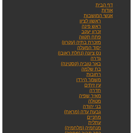
דף הבית
אודות
אנשי המושבות
ראשון לציון
ראש פינה
זכרון יעקב
פתח תקווה
מזכרת בתיה (עקרון)
יסוד המעלה
נס ציונה (נחלת ראובן)
גדרה
באר טוביה (קסטינה)
בת שלמה
רחובות
משמר הירדן
עין זיתים
חדרה
מאיר שפיה
מטולה
בני יהודה
גבעת עדה (מראח)
מחניים
עתלית
מנחמיה (מלחמיה)