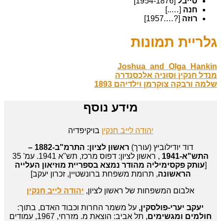
טייבל
[1954-1876]
חנה
[…..]
רוזה
[?….1957]
גלריית תמונות
Joshua_and_Olga_Hankin
מנדל חנקין וסוניה אלכסנדרה
שלמה ורבקה צוקרמן וילדיהם 1893
מידע נוסף
יהודה לייב חנקין
בויקיפדיה
דוד יודילוביץ (עורך)
ראשון לציון: התרמ"ב-1882 –
התש"א-1941
, ראשון לציון: דפוס מרכז, תש"א 1941. עמ' 35
[
עותק פקסימיליה מהודר נמצא בספריית מוזיאון העלייה
הראשונה
, תרומת משפחת ברונשטיין, זכרון יעקב]
אלבום המשפחות של ראשון לציון,
יהודה לייב חנקין
יעקב יערי-פולסקין,
על משמר החרות וכבוד האדם, בתוך:
חולמים ומגשימים
, תל אביב: הוצאת מ. מזרחי, 1967, עמודים