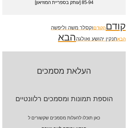
85-94 [עותק בספריית המוזיאון]
קודם
וקסלר משה וליפשה
הקודם
הבא
חנקין יהושע ואולגה
הבא
העלאת מסמכים
הוספת תמונות ומסמכים רלוונטיים
כאן תוכלו להעלות מסמכים שקשורים ל