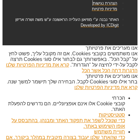
הצהרת נגישות
מדיניות פרטיות
האתר נבנה ע"י מוזיאון העלייה הראשונה ע"ש משה ושרה אריזון
Developed by ICDigit
אנו מעריכים את פרטיותך
אנו משתמשים בקובצי Cookies. אם זה מקובל עליך, פשוט לחץ
על "קבל הכל". באפשרותך גם לבחור אילו סוגי Cookies תרצה
לקבל על-ידי לחיצה על "הגדרות".
קרא את מדיניות הפרטיות שלנו
הדגרות
דחה הכל
אשר הכל
אנו מעריכים את פרטיותך
בחר אילו סוגי Cookies לקבל. הבחירה שלך תישמר למשך שנה.
קרא את מדיניות הפרטיות שלנו
הכרחי
קובצי Cookie אלו אינם אופציונליים. הם נדרשים להפעלת
האתר.
סטטיסטיקות
כדי שנוכל לשפר את תפקוד האתר ומבנהו, בהתבסס על
אופן השימוש באתר.
חוויית משתמש
כדי שהאתר שלנו יעבוד בצורה מיטבית במהלך ביקורך. אם