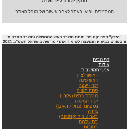
חנקין יהודה לייב ושרה
המסמכים יופיעו באתר לאחר אישור של מנהל האתר
"הזנק" הפרויקט פרי יוזמת משרד ראש הממשלה ומשרד התרבות
והספורט בביצוע המועצה לשימור אתרי מורשת בישראל תשפ"ב 2021
דף הבית
אודות
אנשי המושבות
ראשון לציון
ראש פינה
זכרון יעקב
פתח תקווה
מזכרת בתיה (עקרון)
יסוד המעלה
נס ציונה (נחלת ראובן)
גדרה
באר טוביה (קסטינה)
בת שלמה
רחובות