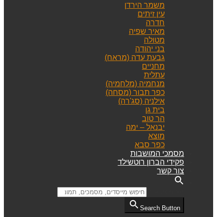
משמר הירדן
עין זיתים
חדרה
מאיר שפיה
מטולה
בני יהודה
גבעת עדה (מראח)
מחניים
עתלית
מנחמיה (מלחמיה)
כפר תבור (מסחה)
אילניה (סג'רה)
בית גן
הר טוב
יבנאל – ימה
מוצא
כפר סבא
מסמכי המושבות
פקידי הברון רוטשילד
צור קשר
Search for:
Search Button