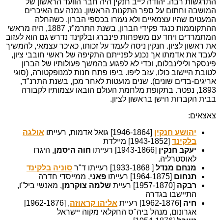
התרגשות רבה. יהודה לייב חנקין היה חבר הוועד הראשון של
המושבה וחתום על ספר התקנות הראשון. נמנה עם האיכרים
המעטים שהיו עצמאיים ולא נעזרו בכספי הברון. כשהחלה
ההתקוממות כנגד פקידי הברון, בשנת התרמ"ז, 1887, היה מראשי
המתמרדים ויחד עם משפחות פינברג ובלקינד נדרש גם הוא לעזוב
את ראשון לציון. חנקין ניסה לעמד על זכותו, כאיכר עצמאי, להמשיך
לעבד את אדמתו אך נכנע לפנייתם התקיפה של ראשי חובבי ציון,
פינסקר ולילינבלום, וכדי לא לפגוע בהמשך פעולותיו של הברון
לטובת היישוב כולו, עזב ליפו. ביפו פתח חנות למנופקטורה, (סוגי
אריגים-בדים שונים). שנים מועטות לאחר מכן, בשנת התרנ"ד,
1893, נפטר. בתקופת מלחמת העולם הובאו עצמותיו לקבורה
בבית הקברות הישן בראשון לציון.
צאצאים:
יהושע חנקין
[1946-1864] גואל אדמות, רעייתו
אולגה
בלקינד
[1943-1852] מיילדת
יעקב חנקין
[1943-1866] רעייתו
חוה היסמן
, היגרו
לאוסטרליה.
מנחם מנדל
[ 1933-1868] רעייתו ד"ר
סוניה בלקינד
תנחום
[1964-1875] רעייתו
פאני
, ממייסדי חדרה
רבקה
[1957-1870] רעיית
שלמה צוקרמן
, מאנשי ביל"ו,
התיישבו בגדרה
חיה
[1962-1876] רעיית
אליהו קראוזה
, [1962-1876]
אגרונום, מנהל ביה"ס החקלאי מקוה יישראל