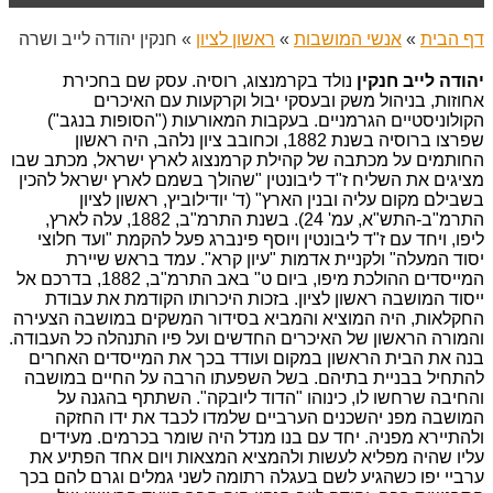
דף הבית
»
אנשי המושבות
»
ראשון לציון
»
חנקין יהודה לייב ושרה
יהודה לייב חנקין
נולד בקרמנצוג, רוסיה. עסק שם בחכירת
אחוזות, בניהול משק ובעסקי יבול וקרקעות עם האיכרים
הקולוניסטיים הגרמניים. בעקבות המאורעות ("הסופות בנגב")
שפרצו ברוסיה בשנת 1882, וכחובב ציון נלהב, היה ראשון
החותמים על מכתבה של קהילת קרמנצוג לארץ ישראל, מכתב שבו
מציגים את השליח ז"ד ליבונטין "שהולך בשמם לארץ ישראל להכין
בשבילם מקום עליה ובנין הארץ" (ד' יודילוביץ, ראשון לציון
התרמ"ב-התש"א, עמ' 24). בשנת התרמ"ב, 1882, עלה לארץ,
ליפו, ויחד עם ז"ד ליבונטין ויוסף פינברג פעל להקמת "ועד חלוצי
יסוד המעלה" ולקניית אדמות "עיון קרא". עמד בראש שיירת
המייסדים ההולכת מיפו, ביום ט" באב התרמ"ב, 1882, בדרכם אל
ייסוד המושבה ראשון לציון. בזכות היכרותו הקודמת את עבודת
החקלאות, היה המוציא והמביא בסידור המשקים במושבה הצעירה
והמורה הראשון של האיכרים החדשים ועל פיו התנהלה כל העבודה.
בנה את הבית הראשון במקום ועודד בכך את המייסדים האחרים
להתחיל בבניית בתיהם. בשל השפעתו הרבה על החיים במושבה
והחיבה שרחשו לו, כינוהו "הדוד ליובקה". השתתף בהגנה על
המושבה מפנ יהשכנים הערביים שלמדו לכבד את ידו החזקה
ולהתיירא מפניה. יחד עם בנו מנדל היה שומר בכרמים. מעידים
עליו שהיה מפליא לעשות ולהמציא המצאות ויום אחד הפתיע את
ערביי יפו כשהגיע לשם בעגלה רתומה לשני גמלים וגרם להם בכך