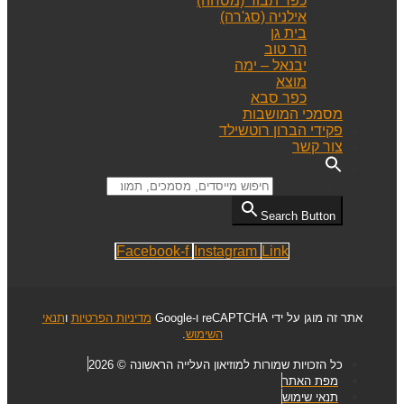
כפר תבור (מסחה)
אילניה (סג'רה)
בית גן
הר טוב
יבנאל – ימה
מוצא
כפר סבא
מסמכי המושבות
פקידי הברון רוטשילד
צור קשר
Search for:
Search Button
Facebook-f
Instagram
Link
אתר זה מוגן על ידי reCAPTCHA ו-Google
מדיניות הפרטיות
ו
תנאי
השימוש
.
כל הזכויות שמורות למוזיאון העלייה הראשונה © 2026
מפת האתר
תנאי שימוש