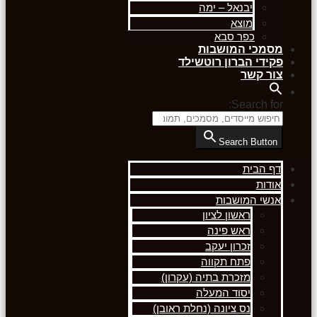
יבנאל – ימה
מוצא
כפר סבא
מסמכי המושבות
פקידי הברון רוטשילד
צור קשר
Search for:
Search Button
דף הבית
אודות
אנשי המושבות
ראשון לציון
ראש פינה
זכרון יעקב
פתח תקווה
מזכרת בתיה (עקרון)
יסוד המעלה
נס ציונה (נחלת ראובן)