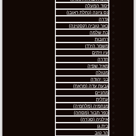
יסוד המעלה
נס ציונה (נחלת ראובן)
גדרה
באר טוביה (קסטינה)
בת שלמה
רחובות
משמר הירדן
עין זיתים
חדרה
מאיר שפיה
מטולה
בני יהודה
גבעת עדה (מראח)
מחניים
עתלית
מנחמיה (מלחמיה)
כפר תבור (מסחה)
אילניה (סג'רה)
בית גן
הר טוב