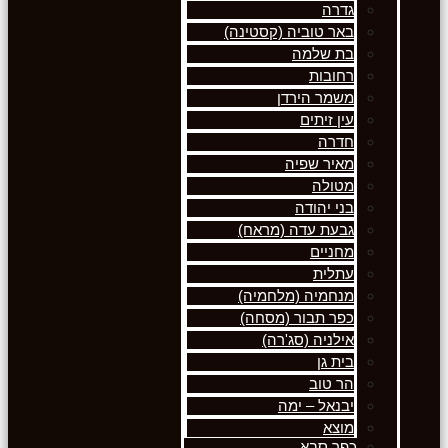
גדרה
באר טוביה (קסטינה)
בת שלמה
רחובות
משמר הירדן
עין זיתים
חדרה
מאיר שפיה
מטולה
בני יהודה
גבעת עדה (מראח)
מחניים
עתלית
מנחמיה (מלחמיה)
כפר תבור (מסחה)
אילניה (סג'רה)
בית גן
הר טוב
יבנאל – ימה
מוצא
כפר סבא