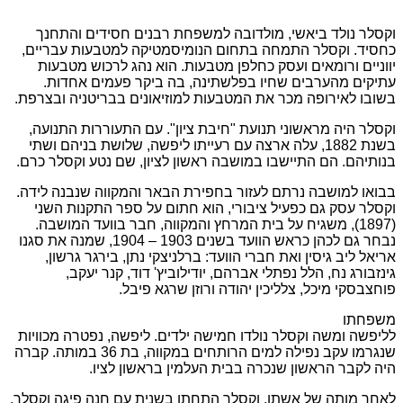
וקסלר נולד ביאשי, מולדובה למשפחת רבנים חסידים והתחנך
כחסיד. וקסלר התמחה בתחום הנומיסמטיקה למטבעות עבריים,
יווניים ורומאים ועסק כחלפן מטבעות. הוא נהג לרכוש מטבעות
עתיקים מהערבים שחיו בפלשתינה, בה ביקר פעמים אחדות.
בשובו לאירופה מכר את המטבעות למוזיאונים בבריטניה ובצרפת.
וקסלר היה מראשוני תנועת "חיבת ציון". עם התעוררות התנועה,
בשנת 1882, עלה ארצה עם רעייתו ליפשה, שלושת בניהם ושתי
בנותיהם. הם התיישבו במושבה ראשון לציון, שם נטע וקסלר כרם.
בבואו למושבה נרתם לעזור בחפירת הבאר והמקווה שנבנה לידה.
וקסלר עסק גם כפעיל ציבורי, הוא חתום על ספר התקנות השני
(1897), משגיח על בית המרחץ והמקווה, חבר בוועד המושבה.
נבחר גם לכהן כראש הוועד בשנים 1903 – 1904, שמנה את סגנו
אריאל ליב גיסין ואת חברי הוועד: ברלניצקי נתן, בירגר גרשון,
גינזבורג נח, הלל נפתלי אברהם, יודילוביץ' דוד, קנר יעקב,
פוחצבסקי מיכל, צלליכין יהודה ורוזן שרגא פיבל.
משפחתו
לליפשה ומשה וקסלר נולדו חמישה ילדים. ליפשה, נפטרה מכוויות
שנגרמו עקב נפילה למים הרותחים במקווה, בת 36 במותה. קברה
היה לקבר הראשון שנכרה בבית העלמין בראשון לציו.
לאחר מותה של אשתו, וקסלר התחתן בשנית עם חנה פיגה וקסלר.