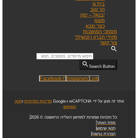
בית גן
הר טוב
יבנאל – ימה
מוצא
כפר סבא
מסמכי המושבות
פקידי הברון רוטשילד
צור קשר
Search for:
Search Button
Facebook-f
Instagram
Link
אתר זה מוגן על ידי reCAPTCHA ו-Google
מדיניות הפרטיות
ו
תנאי
השימוש
.
כל הזכויות שמורות למוזיאון העלייה הראשונה © 2026
מפת האתר
תנאי שימוש
הצהרת נגישות