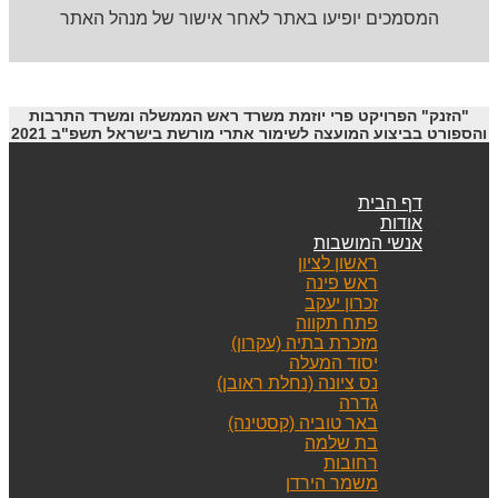
המסמכים יופיעו באתר לאחר אישור של מנהל האתר
"הזנק" הפרויקט פרי יוזמת משרד ראש הממשלה ומשרד התרבות
והספורט בביצוע המועצה לשימור אתרי מורשת בישראל תשפ"ב 2021
דף הבית
אודות
אנשי המושבות
ראשון לציון
ראש פינה
זכרון יעקב
פתח תקווה
מזכרת בתיה (עקרון)
יסוד המעלה
נס ציונה (נחלת ראובן)
גדרה
באר טוביה (קסטינה)
בת שלמה
רחובות
משמר הירדן