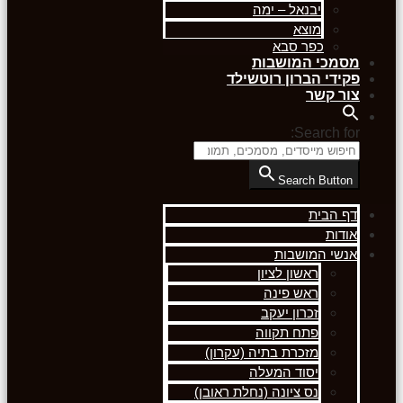
יבנאל – ימה
מוצא
כפר סבא
מסמכי המושבות
פקידי הברון רוטשילד
צור קשר
Search for:
Search Button
דף הבית
אודות
אנשי המושבות
ראשון לציון
ראש פינה
זכרון יעקב
פתח תקווה
מזכרת בתיה (עקרון)
יסוד המעלה
נס ציונה (נחלת ראובן)