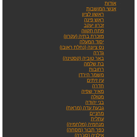
אודות
אנשי המושבות
ראשון לציון
ראש פינה
זכרון יעקב
פתח תקווה
מזכרת בתיה (עקרון)
יסוד המעלה
נס ציונה (נחלת ראובן)
גדרה
באר טוביה (קסטינה)
בת שלמה
רחובות
משמר הירדן
עין זיתים
חדרה
מאיר שפיה
מטולה
בני יהודה
גבעת עדה (מראח)
מחניים
עתלית
מנחמיה (מלחמיה)
כפר תבור (מסחה)
אילניה (סג'רה)