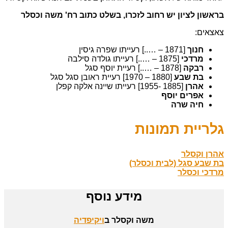
בראשון לציון יש רחוב לזכרו, בשלט כתוב רח' משה וכסלר
צאצאים:
חנוך
[1871 – …..] רעייתו שפרה גיסין
מרדכי
[1875 – …..] רעייתו גולדה סילבה
רבקה
[1878 – …..] רעיית יוסף סגל
בת שבע
[1880 – 1970] רעיית ראובן סגל סגל
אהרן
[1885 -1955] רעייתו שיינה אלקה קפלן
אפרים יוסף
חיה שרה
גלריית תמונות
אהרן וקסלר
בת שבע סגל (לבית וכסלר)
מרדכי וכסלר
מידע נוסף
משה וקסלר ב
ויקיפדיה