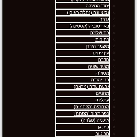
יסוד המעלה
נס ציונה (נחלת ראובן)
גדרה
באר טוביה (קסטינה)
בת שלמה
רחובות
משמר הירדן
עין זיתים
חדרה
מאיר שפיה
מטולה
בני יהודה
גבעת עדה (מראח)
מחניים
עתלית
מנחמיה (מלחמיה)
כפר תבור (מסחה)
אילניה (סג'רה)
בית גן
הר טוב