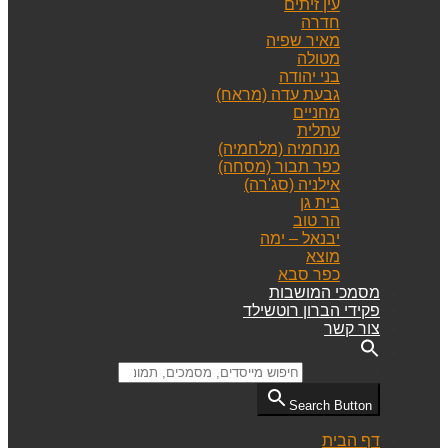
עין זיתים
חדרה
מאיר שפיה
מטולה
בני יהודה
גבעת עדה (מראח)
מחניים
עתלית
מנחמיה (מלחמיה)
כפר תבור (מסחה)
אילניה (סג'רה)
בית גן
הר טוב
יבנאל – ימה
מוצא
כפר סבא
מסמכי המושבות
פקידי הברון רוטשילד
צור קשר
Search for:
Search Button
דף הבית