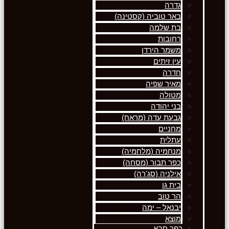
גדרה
באר טוביה (קסטינה)
בת שלמה
רחובות
משמר הירדן
עין זיתים
חדרה
מאיר שפיה
מטולה
בני יהודה
גבעת עדה (מראח)
מחניים
עתלית
מנחמיה (מלחמיה)
כפר תבור (מסחה)
אילניה (סג'רה)
בית גן
הר טוב
יבנאל – ימה
מוצא
כפר סבא