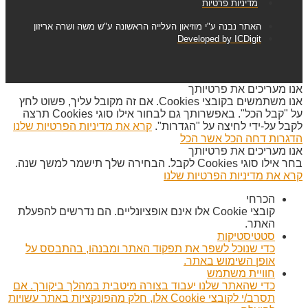
מדיניות פרטיות
האתר נבנה ע"י מוזיאון העלייה הראשונה ע"ש משה ושרה אריזון
Developed by ICDigit
אנו מעריכים את פרטיותך
אנו משתמשים בקובצי Cookies. אם זה מקובל עליך, פשוט לחץ
על "קבל הכל". באפשרותך גם לבחור אילו סוגי Cookies תרצה
לקבל על-ידי לחיצה על "הגדרות".
קרא את מדיניות הפרטיות שלנו
הדגרות
דחה הכל
אשר הכל
אנו מעריכים את פרטיותך
בחר אילו סוגי Cookies לקבל. הבחירה שלך תישמר למשך שנה.
קרא את מדיניות הפרטיות שלנו
הכרחי
קובצי Cookie אלו אינם אופציונליים. הם נדרשים להפעלת
האתר.
סטטיסטיקות
כדי שנוכל לשפר את תפקוד האתר ומבנהו, בהתבסס על
אופן השימוש באתר.
חוויית משתמש
כדי שהאתר שלנו יעבוד בצורה מיטבית במהלך ביקורך. אם
תסרב/י לקובצי Cookie אלו, חלק מהפונקציות באתר עשויות