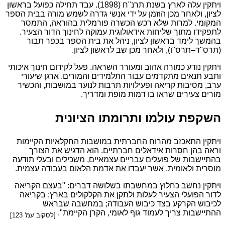
ויתקין עלה לארץ בשנת תרנ"ח (1898). עבד תחילה כפועל בראשון
לציון, ולאחר מכן הוזמן על ידי אנשי גדרה לשמש מורה בבית הספר
המקומי. למרות שלא רכש הכשרה פורמלית בהוראה, התמסר
לתפקידו מתוך שליחות אידאולוגית עמוקה לחינוך הדור הצעיר.
בהמשך לימד בראשון לציון, ניהל את בית הספר בכפר תבור
(תרס"ד–תרס"ו), ולאחר מכן שב לראשון לציון.
ויתקין נודע כמורה אהוב ומעורר השראה. פעל לקידום חינוך איכותי
ותבע תנאים מתקדמים עבור התלמידים והמורים. ארגן שיעורי
ערב, מסיבות קריאה ופעילויות תרבות לנוער במושבות, והכשיר
מורים צעירים שראו בו דמות מופת ומדריך.
השקפת עולמו ותרומתו הציונית
ויתקין התאכזב מהרוח החברתית במושבות החקלאיות הקיימות
וראה בהן חסרות אידאלים חברתיים. הוא הדגיש את הצורך
בהתיישבות של פועלים עבריים עצמאיים, משכילים ובעלי תודעה
מוסרית ולאומית, אשר יעבדו את אדמת הלאום בעבודה עצמית.
ויתקין נחשב כחלוץ במחשבתו בשלושה דברים: "בעצם הקריאה
לדור הפועלי הצעיר לעלות ולתקן את הקלקולים בארץ; בקריאה
לכיבוש הקרקע בצד כיבוש העבודה; במחשבה שבראש
ההתיישבות צריך לעמוד גוף לאומי, הקרן הקיימת".
[לסקוב עמ' 123]