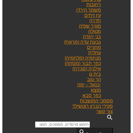
רחובות
משמר הירדן
עין זיתים
חדרה
מאיר שפיה
מטולה
בני יהודה
גבעת עדה (מראח)
מחניים
עתלית
מנחמיה (מלחמיה)
כפר תבור (מסחה)
אילניה (סג'רה)
בית גן
הר טוב
יבנאל – ימה
מוצא
כפר סבא
מסמכי המושבות
פקידי הברון רוטשילד
צור קשר
Search for: