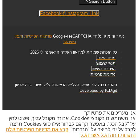
Search Button
Facebook-f
Instagram
Link
אתר זה מוגן על ידי reCAPTCHA ו-Google
מדיניות הפרטיות
ו
תנאי
השימוש
.
כל הזכויות שמורות למוזיאון העלייה הראשונה © 2026
מפת האתר
תנאי שימוש
הצהרת נגישות
מדיניות פרטיות
האתר נבנה ע"י מוזיאון העלייה הראשונה ע"ש משה ושרה אריזון
Developed by ICDigit
אנו מעריכים את פרטיותך
אנו משתמשים בקובצי Cookies. אם זה מקובל עליך, פשוט לחץ
על "קבל הכל". באפשרותך גם לבחור אילו סוגי Cookies תרצה
לקבל על-ידי לחיצה על "הגדרות".
קרא את מדיניות הפרטיות שלנו
הדגרות
דחה הכל
אשר הכל