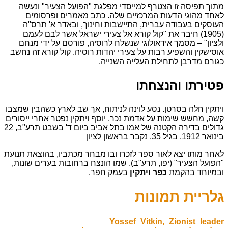
מתוך תפיסה זו הצטרף למייסדי מפלגת "הפועל הצעיר" ונעשה
לאחד מהוגי הדעות המרכזיים שלה. כתב מאמרים ופרסומים
העוסקים בעבודה עברית, התיישבות וחינוך, ובאדר א' תרס"ה
(1905) חיבר את "קול קורא אל צעירי ישראל אשר לבם לעמם
ולציון" – מסמך אידאולוגי שנשלח לרוסיה, פורסם על ידי מנחם
אוסישקין והשפיע רבות על צעירי יהדות רוסיה. קול קורא זה נחשב
כגורם מדרבן לתחילת העלייה השנייה.
פטירתו והנצחתו
ויתקין חלה בסרטן. נסע לוינה לניתוח, אך שב לארץ כשהבין שמצבו
קשה, מחשש שימות על אדמת נכר. יוסף ויתקין נפטר אחרי ייסורים
גדולים בדירה הקטנה של אמו בתל אביב ביום ד' בשבט תרע"ב, 22
בינואר 1912, בגיל 35. נקבר בראשון לציון
לאחר מותו יצא לאור ספר לזכרו ובו מבחר מכתביו, בהוצאת תנועת
"הפועל הצעיר" (יפו, תרע"ב). שמו הונצח ברחובות בערים שונות,
ובמיוחד בהקמת
כפר ויתקין
בעמק חפר.
גלריית תמונות
Yossef_Vitkin,_Zionist_leader