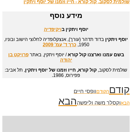
שולמית לסקוב, קול קורא - חייו וזמנו של יוסף ויתקין
מידע נוסף
יוסף ויתקין ב
ויקיפדיה
יוסף ויתקין
בדוד תדהר (עורך), אנצקלופדיה לחלוצי הישוב ובוניו,
1950,
כרך ד' עמ' 2009
בשם עמנו וארצנו קול קורא
/ יוסף ויתקין, באתר
פרויקט בן
יהודה
שולמית לסקוב,
קול קורא, חייו וזמנו של יוסף ויתקין
, תל אביב:
פפירוס, 1986.
קודם
וופסי חיים
הקודם
הבא
וקסלר משה וליפשה
הבא