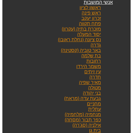
אנשי המושבות
ראשון לציון
ראש פינה
זכרון יעקב
פתח תקווה
מזכרת בתיה (עקרון)
יסוד המעלה
נס ציונה (נחלת ראובן)
גדרה
באר טוביה (קסטינה)
בת שלמה
רחובות
משמר הירדן
עין זיתים
חדרה
מאיר שפיה
מטולה
בני יהודה
גבעת עדה (מראח)
מחניים
עתלית
מנחמיה (מלחמיה)
כפר תבור (מסחה)
אילניה (סג'רה)
בית גן