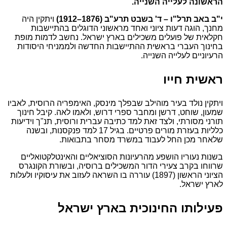
הראשונה לעלייה השנייה.
י"ב באב תרל"ו – ד' בשבט תרע"ב (1876–1912)
ויתקין היה
מחנך, הוגה דעות ציוני ואחד מראשוני הדוגלים בהתיישבות
חקלאית של פועלים משכילים בארץ ישראל. נחשב לדמות מופת
בחינוך העברי בראשית ההתיישבות החדשה ולממניחי היסודות
הרעיוניים לעלייה השנייה.
ראשית חייו
ויתקין נולד בעיר מוהילב שבפלך מינסק, האימפריה הרוסית, לאביו
שמעון, שוחט, דרשן ומחבר ספרי דרוש, ולאמו לאה. קיבל חינוך
תורני מסורתי, ולצד זאת למד כתיבה עברית ורוסית, תנ"ך וידיעות
כלליות בעזרת מורים פרטיים. בגיל 17 למד פנקסנות, ובשנה
שלאחר מכן החל לעבוד במשרד מסחר בתבואות.
בשנות נעוריו הושפע מהרעיונות הסוציאליים והאינטלקטואליים
שרווחו בקרב צעירי הדור המשכילים ברוסיה, ובשורת הקונגרס
הציוני הראשון (1897) עוררה בו השראה לעזוב את עיסוקיו ולעלות
לארץ ישראל.
פעילותו החינוכית בארץ ישראל