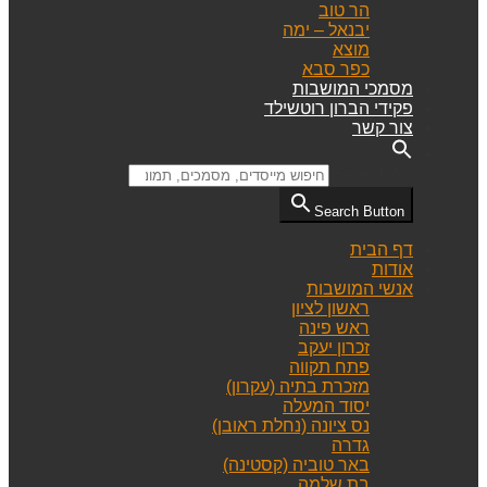
הר טוב
יבנאל – ימה
מוצא
כפר סבא
מסמכי המושבות
פקידי הברון רוטשילד
צור קשר
Search for:
Search Button
דף הבית
אודות
אנשי המושבות
ראשון לציון
ראש פינה
זכרון יעקב
פתח תקווה
מזכרת בתיה (עקרון)
יסוד המעלה
נס ציונה (נחלת ראובן)
גדרה
באר טוביה (קסטינה)
בת שלמה