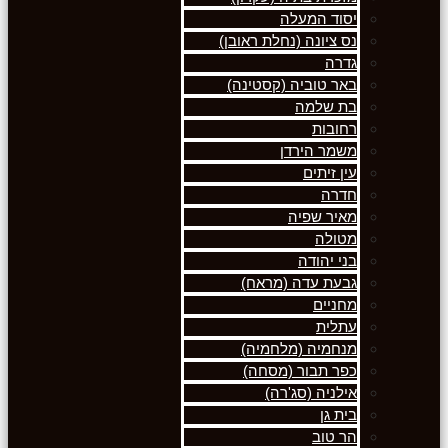
יסוד המעלה
נס ציונה (נחלת ראובן)
גדרה
באר טוביה (קסטינה)
בת שלמה
רחובות
משמר הירדן
עין זיתים
חדרה
מאיר שפיה
מטולה
בני יהודה
גבעת עדה (מראח)
מחניים
עתלית
מנחמיה (מלחמיה)
כפר תבור (מסחה)
אילניה (סג'רה)
בית גן
הר טוב