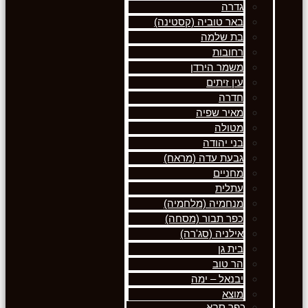
גדרה
באר טוביה (קסטינה)
בת שלמה
רחובות
משמר הירדן
עין זיתים
חדרה
מאיר שפיה
מטולה
בני יהודה
גבעת עדה (מראח)
מחניים
עתלית
מנחמיה (מלחמיה)
כפר תבור (מסחה)
אילניה (סג'רה)
בית גן
הר טוב
יבנאל – ימה
מוצא
כפר סבא