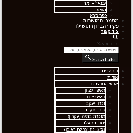
יבנאל – ימה
מוצא
כפר סבא
מסמכי המושבות
פקידי הברון רוטשילד
צור קשר
Search for:
Search Button
דף הבית
אודות
אנשי המושבות
ראשון לציון
ראש פינה
זכרון יעקב
פתח תקווה
מזכרת בתיה (עקרון)
יסוד המעלה
נס ציונה (נחלת ראובן)