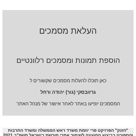
העלאת מסמכים
הוספת תמונות ומסמכים רלוונטיים
כאן תוכלו להעלות מסמכים שקשורים ל
גרזובסקי (גור) יהודה ורחל
המסמכים יופיעו באתר לאחר אישור של מנהל האתר
"הזנק" הפרויקט פרי יוזמת משרד ראש הממשלה ומשרד התרבות
והספורט בביצוע המועצה לשימור אתרי מורשת בישראל תשפ"ב 2021