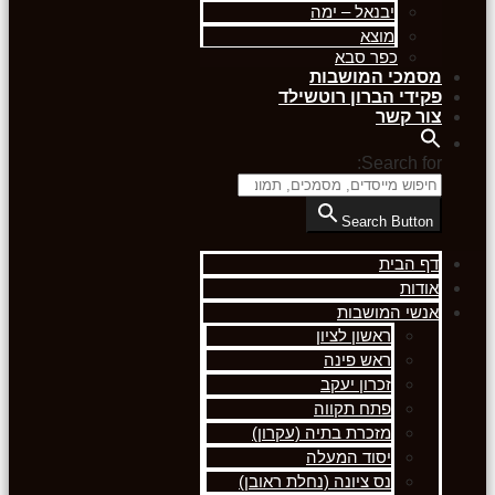
יבנאל – ימה
מוצא
כפר סבא
מסמכי המושבות
פקידי הברון רוטשילד
צור קשר
Search for:
Search Button
דף הבית
אודות
אנשי המושבות
ראשון לציון
ראש פינה
זכרון יעקב
פתח תקווה
מזכרת בתיה (עקרון)
יסוד המעלה
נס ציונה (נחלת ראובן)