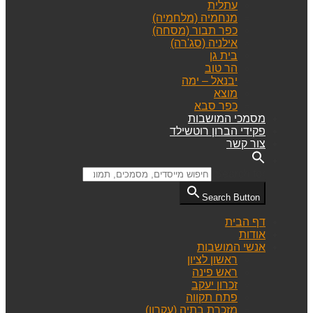
עתלית
מנחמיה (מלחמיה)
כפר תבור (מסחה)
אילניה (סג'רה)
בית גן
הר טוב
יבנאל – ימה
מוצא
כפר סבא
מסמכי המושבות
פקידי הברון רוטשילד
צור קשר
Search for:
Search Button
דף הבית
אודות
אנשי המושבות
ראשון לציון
ראש פינה
זכרון יעקב
פתח תקווה
מזכרת בתיה (עקרון)