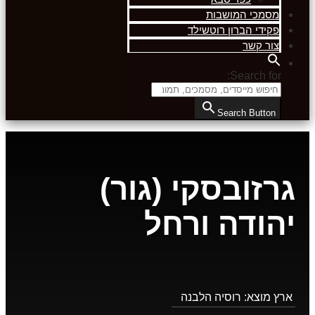
מסמכי המושבות
פקידי הברון רוטשילד
צור קשר
Search for:
Search Button
גרזובסקי (גור)
יהודה ורחל
ארץ מוצא:
רוסיה הלבנה