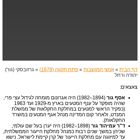
דף הבית
»
אנשי המושבות
»
פתח תקווה (1878)
»
גרזובסקי (גור)
יהודה ורחל
צאצאים:
אסף גור
(1894–1982) היה אגרונום מומחה לגידול עצי פרי,
שהיה מופקד על ענף המטעים בארץ מ-1929 ועד 1963
(כפקיד הראשי למטעים במחלקת החקלאות של ממשלת
המנדט, ולאחר קום המדינה מנהל אגף המטעים במשרד
החקלאות).
ד"ר עמיהוד גור
(1898–1982) היה יערן בעל שם עולמי,
שכיהן במשך שנים רבות כמנהל מחלקת הייעור הממשלתית,
עד למיזוגה עם מחלקת הייעור של קרן קיימת לישראל. נישא