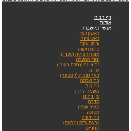
דף הבית
אודות
אנשי המושבות
ראשון לציון
ראש פינה
זכרון יעקב
פתח תקווה
מזכרת בתיה (עקרון)
יסוד המעלה
נס ציונה (נחלת ראובן)
גדרה
באר טוביה (קסטינה)
בת שלמה
רחובות
משמר הירדן
עין זיתים
חדרה
מאיר שפיה
מטולה
בני יהודה
גבעת עדה (מראח)
מחניים