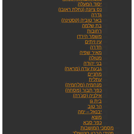
יסוד המעלה
נס ציונה (נחלת ראובן)
גדרה
באר טוביה (קסטינה)
בת שלמה
רחובות
משמר הירדן
עין זיתים
חדרה
מאיר שפיה
מטולה
בני יהודה
גבעת עדה (מראח)
מחניים
עתלית
מנחמיה (מלחמיה)
כפר תבור (מסחה)
אילניה (סג'רה)
בית גן
הר טוב
יבנאל – ימה
מוצא
כפר סבא
מסמכי המושבות
פקידי הברון רוטשילד