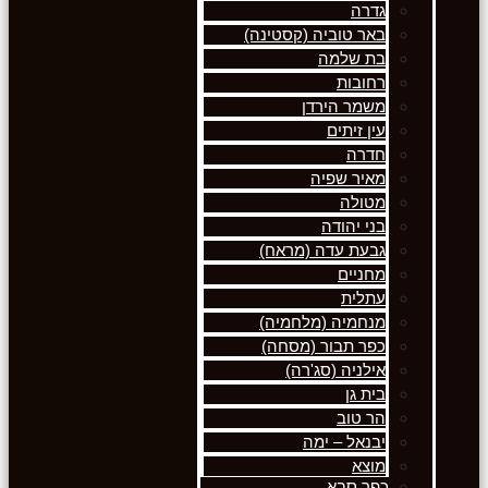
גדרה
באר טוביה (קסטינה)
בת שלמה
רחובות
משמר הירדן
עין זיתים
חדרה
מאיר שפיה
מטולה
בני יהודה
גבעת עדה (מראח)
מחניים
עתלית
מנחמיה (מלחמיה)
כפר תבור (מסחה)
אילניה (סג'רה)
בית גן
הר טוב
יבנאל – ימה
מוצא
כפר סבא