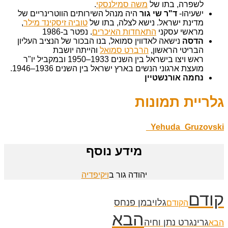
לשפרה, בתו של
משה סמילנסקי
.
ישעיהו-
ד"ר שי גור
היה מנהל השירותים הווטרינריים של
מדינת ישראל. נישא לצלה, בתו של
טוביה זיסקינד מילר
,
מראשי עסקני
התאחדות האיכרים
. נפטר ב-1986
הדסה
נישאה לאדווין סמואל, בנו הבכור של הנציב העליון
הבריטי הראשון,
הרברט סמואל
והייתה יושבת
ראש ויצו בישראל בין השנים 1933–1950 ובמקביל יו"ר
מועצת ארגוני הנשים בארץ ישראל בין השנים 1936–1946.
נחמה אורנשטיין
גלריית תמונות
Yehuda_Gruzovski_
מידע נוסף
יהודה גור ב
ויקיפדיה
קודם
גלויבמן פנחס
הקודם
הבא
גרינגרט נתן וחיה
הבא