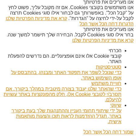
אנו מעריכים את פרטיותך
אנו משתמשים בקובצי Cookies. אם זה מקובל עליך, פשוט לחץ
על "קבל הכל". באפשרותך גם לבחור אילו סוגי Cookies תרצה
לקבל על-ידי לחיצה על "הגדרות".
קרא את מדיניות הפרטיות שלנו
הדגרות
דחה הכל
אשר הכל
אנו מעריכים את פרטיותך
בחר אילו סוגי Cookies לקבל. הבחירה שלך תישמר למשך שנה.
קרא את מדיניות הפרטיות שלנו
הכרחי
קובצי Cookie אלו אינם אופציונליים. הם נדרשים להפעלת
האתר.
סטטיסטיקות
כדי שנוכל לשפר את תפקוד האתר ומבנהו, בהתבסס על
אופן השימוש באתר.
חוויית משתמש
כדי שהאתר שלנו יעבוד בצורה מיטבית במהלך ביקורך. אם
תסרב/י לקובצי Cookie אלו, חלק מהפונקציות באתר עשויות
להיעלם.
שיווקי
על ידי שיתוף תחומי העניין וההתנהגות שלך בעת ביקורך
באתר, תגדל ההזדמנות לראות תוכן והצעות מותאמות
אישית.
שמור
דחה הכל
אשר הכל