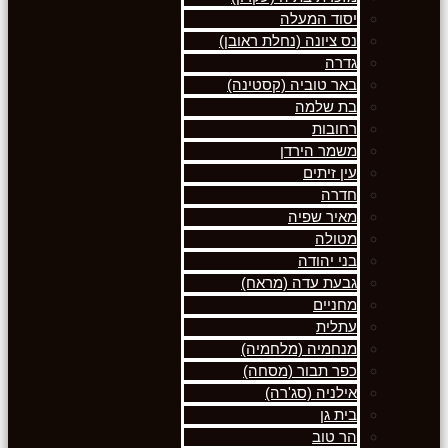
יסוד המעלה
נס ציונה (נחלת ראובן)
גדרה
באר טוביה (קסטינה)
בת שלמה
רחובות
משמר הירדן
עין זיתים
חדרה
מאיר שפיה
מטולה
בני יהודה
גבעת עדה (מראח)
מחניים
עתלית
מנחמיה (מלחמיה)
כפר תבור (מסחה)
אילניה (סג'רה)
בית גן
הר טוב