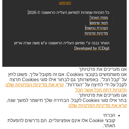
השימוש
.
כל הזכויות שמורות למוזיאון העלייה הראשונה © 2026
מפת האתר
תנאי שימוש
הצהרת נגישות
מדיניות פרטיות
האתר נבנה ע"י מוזיאון העלייה הראשונה ע"ש משה ושרה אריזון
Developed by ICDigit
אנו מעריכים את פרטיותך
אנו משתמשים בקובצי Cookies. אם זה מקובל עליך, פשוט לחץ
על "קבל הכל". באפשרותך גם לבחור אילו סוגי Cookies תרצה
לקבל על-ידי לחיצה על "הגדרות".
קרא את מדיניות הפרטיות שלנו
הדגרות
דחה הכל
אשר הכל
אנו מעריכים את פרטיותך
בחר אילו סוגי Cookies לקבל. הבחירה שלך תישמר למשך שנה.
קרא את מדיניות הפרטיות שלנו
הכרחי
קובצי Cookie אלו אינם אופציונליים. הם נדרשים להפעלת
האתר.