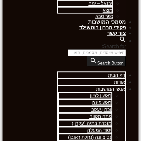
יבנאל – ימה
מוצא
כפר סבא
מסמכי המושבות
פקידי הברון רוטשילד
צור קשר
Search for:
Search Button
דף הבית
אודות
אנשי המושבות
ראשון לציון
ראש פינה
זכרון יעקב
פתח תקווה
מזכרת בתיה (עקרון)
יסוד המעלה
נס ציונה (נחלת ראובן)