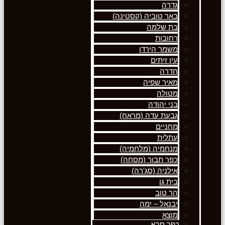
גדרה
באר טוביה (קסטינה)
בת שלמה
רחובות
משמר הירדן
עין זיתים
חדרה
מאיר שפיה
מטולה
בני יהודה
גבעת עדה (מראח)
מחניים
עתלית
מנחמיה (מלחמיה)
כפר תבור (מסחה)
אילניה (סג'רה)
בית גן
הר טוב
יבנאל – ימה
מוצא
כפר סבא