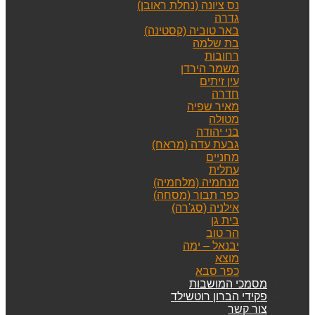
נס ציונה (נחלת ראובן)
גדרה
באר טוביה (קסטינה)
בת שלמה
רחובות
משמר הירדן
עין זיתים
חדרה
מאיר שפיה
מטולה
בני יהודה
גבעת עדה (מראח)
מחניים
עתלית
מנחמיה (מלחמיה)
כפר תבור (מסחה)
אילניה (סג'רה)
בית גן
הר טוב
יבנאל – ימה
מוצא
כפר סבא
מסמכי המושבות
פקידי הברון רוטשילד
צור קשר