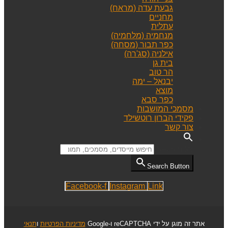
גבעת עדה (מראח)
מחניים
עתלית
מנחמיה (מלחמיה)
כפר תבור (מסחה)
אילניה (סג'רה)
בית גן
הר טוב
יבנאל – ימה
מוצא
כפר סבא
מסמכי המושבות
פקידי הברון רוטשילד
צור קשר
Search for:
Search Button
Facebook-f
Instagram
Link
אתר זה מוגן על ידי reCAPTCHA ו-Google
מדיניות הפרטיות
ו
תנאי