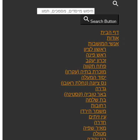
Search for:
Search Button
דף הבית
אודות
אנשי המושבות
ראשון לציון
ראש פינה
זכרון יעקב
פתח תקווה
מזכרת בתיה (עקרון)
יסוד המעלה
נס ציונה (נחלת ראובן)
גדרה
באר טוביה (קסטינה)
בת שלמה
רחובות
משמר הירדן
עין זיתים
חדרה
מאיר שפיה
מטולה
בני יהודה