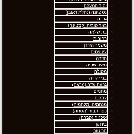
יסוד המעלה
נס ציונה (נחלת ראובן)
גדרה
באר טוביה (קסטינה)
בת שלמה
רחובות
משמר הירדן
עין זיתים
חדרה
מאיר שפיה
מטולה
בני יהודה
גבעת עדה (מראח)
מחניים
עתלית
מנחמיה (מלחמיה)
כפר תבור (מסחה)
אילניה (סג'רה)
בית גן
הר טוב