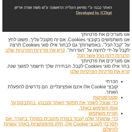
האתר נבנה ע"י מוזיאון העלייה הראשונה ע"ש משה ושרה אריזון
Developed by ICDigit
אנו מעריכים את פרטיותך
אנו משתמשים בקובצי Cookies. אם זה מקובל עליך, פשוט לחץ
על "קבל הכל". באפשרותך גם לבחור אילו סוגי Cookies תרצה
לקבל על-ידי לחיצה על "הגדרות".
קרא את מדיניות הפרטיות שלנו
הדגרות
דחה הכל
אשר הכל
אנו מעריכים את פרטיותך
בחר אילו סוגי Cookies לקבל. הבחירה שלך תישמר למשך שנה.
קרא את מדיניות הפרטיות שלנו
הכרחי
קובצי Cookie אלו אינם אופציונליים. הם נדרשים להפעלת
האתר.
סטטיסטיקות
כדי שנוכל לשפר את תפקוד האתר ומבנהו, בהתבסס על
אופן השימוש באתר.
חוויית משתמש
כדי שהאתר שלנו יעבוד בצורה מיטבית במהלך ביקורך. אם
תסרב/י לקובצי Cookie אלו, חלק מהפונקציות באתר עשויות
להיעלם.