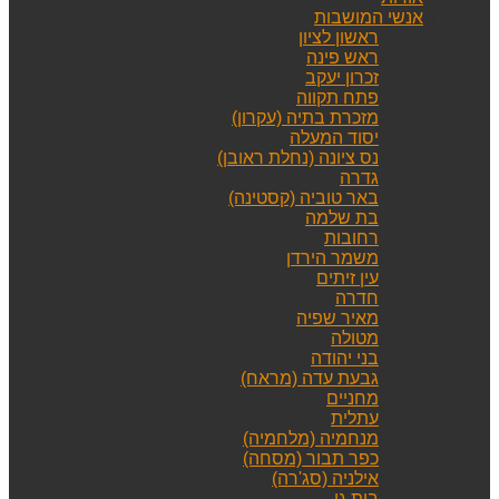
אנשי המושבות
ראשון לציון
ראש פינה
זכרון יעקב
פתח תקווה
מזכרת בתיה (עקרון)
יסוד המעלה
נס ציונה (נחלת ראובן)
גדרה
באר טוביה (קסטינה)
בת שלמה
רחובות
משמר הירדן
עין זיתים
חדרה
מאיר שפיה
מטולה
בני יהודה
גבעת עדה (מראח)
מחניים
עתלית
מנחמיה (מלחמיה)
כפר תבור (מסחה)
אילניה (סג'רה)
בית גן