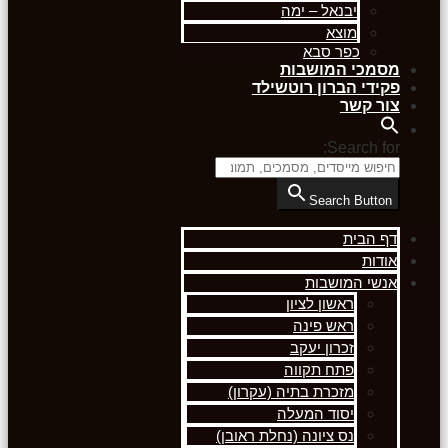
יבנאל – ימה
מוצא
כפר סבא
מסמכי המושבות
פקידי הברון רוטשילד
צור קשר
Search for:
Search Button
דף הבית
אודות
אנשי המושבות
ראשון לציון
ראש פינה
זכרון יעקב
פתח תקווה
מזכרת בתיה (עקרון)
יסוד המעלה
נס ציונה (נחלת ראובן)