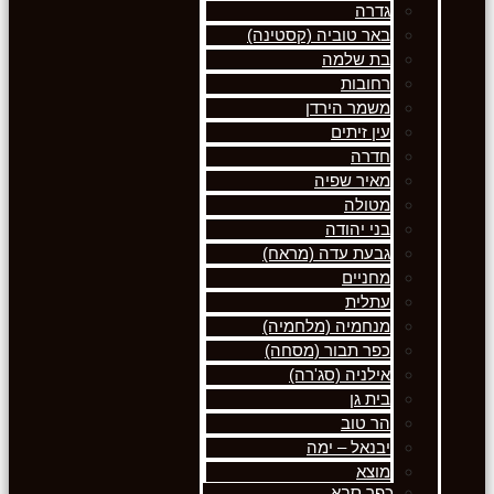
גדרה
באר טוביה (קסטינה)
בת שלמה
רחובות
משמר הירדן
עין זיתים
חדרה
מאיר שפיה
מטולה
בני יהודה
גבעת עדה (מראח)
מחניים
עתלית
מנחמיה (מלחמיה)
כפר תבור (מסחה)
אילניה (סג'רה)
בית גן
הר טוב
יבנאל – ימה
מוצא
כפר סבא