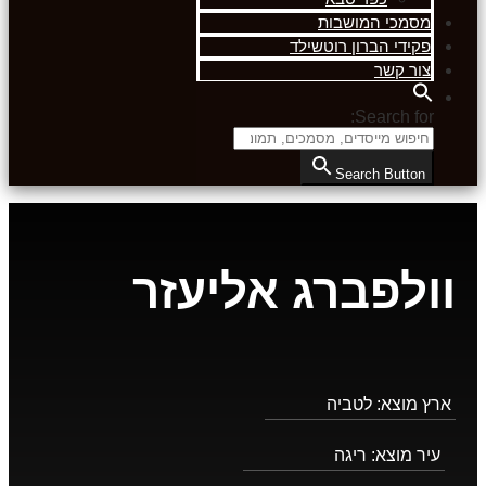
מסמכי המושבות
פקידי הברון רוטשילד
צור קשר
Search for:
Search Button
וולפברג אליעזר
ארץ מוצא:
לטביה
עיר מוצא:
ריגה