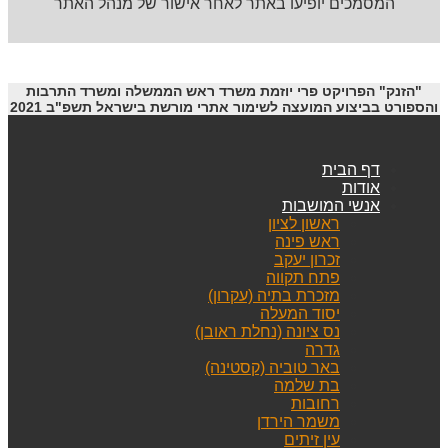
המסמכים יופיעו באתר לאחר אישור של מנהל האתר
"הזנק" הפרויקט פרי יוזמת משרד ראש הממשלה ומשרד התרבות
והספורט בביצוע המועצה לשימור אתרי מורשת בישראל תשפ"ב 2021
דף הבית
אודות
אנשי המושבות
ראשון לציון
ראש פינה
זכרון יעקב
פתח תקווה
מזכרת בתיה (עקרון)
יסוד המעלה
נס ציונה (נחלת ראובן)
גדרה
באר טוביה (קסטינה)
בת שלמה
רחובות
משמר הירדן
עין זיתים