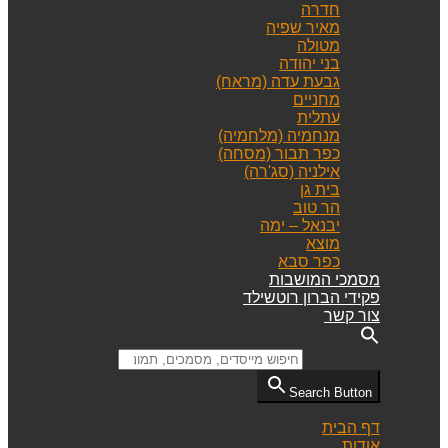
חדרה
מאיר שפיה
מטולה
בני יהודה
גבעת עדה (מראח)
מחניים
עתלית
מנחמיה (מלחמיה)
כפר תבור (מסחה)
אילניה (סג'רה)
בית גן
הר טוב
יבנאל – ימה
מוצא
כפר סבא
מסמכי המושבות
פקידי הברון רוטשילד
צור קשר
Search for:
Search Button
דף הבית
אודות