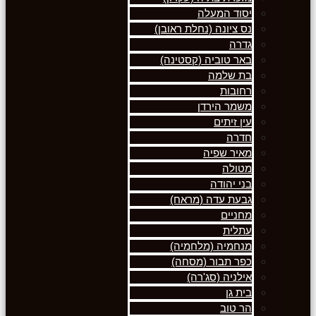
יסוד המעלה
נס ציונה (נחלת ראובן)
גדרה
באר טוביה (קסטינה)
בת שלמה
רחובות
משמר הירדן
עין זיתים
חדרה
מאיר שפיה
מטולה
בני יהודה
גבעת עדה (מראח)
מחניים
עתלית
מנחמיה (מלחמיה)
כפר תבור (מסחה)
אילניה (סג'רה)
בית גן
הר טוב