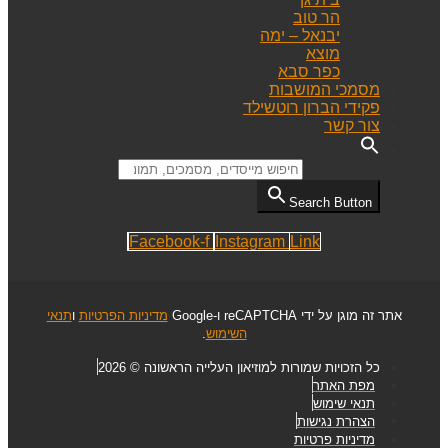
הר טוב
יבנאל – ימה
מוצא
כפר סבא
מסמכי המושבות
פקידי הברון רוטשילד
צור קשר
Search for:
Search Button
Facebook-f
Instagram
Link
אתר זה מוגן על ידי reCAPTCHA ו-Google
מדיניות הפרטיות
ו
תנאי
השימוש
.
כל הזכויות שמורות למוזיאון העלייה הראשונה © 2026
מפת האתר
תנאי שימוש
הצהרת נגישות
מדיניות פרטיות