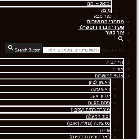
יבנאל – ימה
מוצא
כפר סבא
מסמכי המושבות
פקידי הברון רוטשילד
צור קשר
Search for:
Search Button
דף הבית
אודות
אנשי המושבות
ראשון לציון
ראש פינה
זכרון יעקב
פתח תקווה
מזכרת בתיה (עקרון)
יסוד המעלה
נס ציונה (נחלת ראובן)
גדרה
באר טוביה (קסטינה)