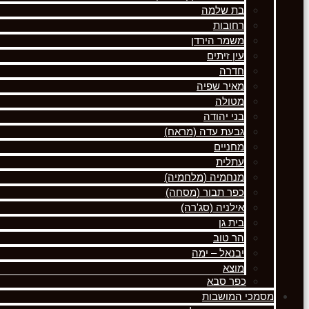
בת שלמה
רחובות
משמר הירדן
עין זיתים
חדרה
מאיר שפיה
מטולה
בני יהודה
גבעת עדה (מראח)
מחניים
עתלית
מנחמיה (מלחמיה)
כפר תבור (מסחה)
אילניה (סג'רה)
בית גן
הר טוב
יבנאל – ימה
מוצא
כפר סבא
מסמכי המושבות