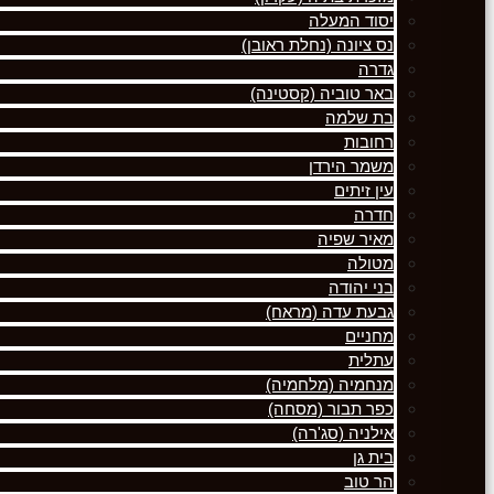
יסוד המעלה
נס ציונה (נחלת ראובן)
גדרה
באר טוביה (קסטינה)
בת שלמה
רחובות
משמר הירדן
עין זיתים
חדרה
מאיר שפיה
מטולה
בני יהודה
גבעת עדה (מראח)
מחניים
עתלית
מנחמיה (מלחמיה)
כפר תבור (מסחה)
אילניה (סג'רה)
בית גן
הר טוב