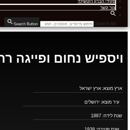
פקידי הברון רוטשילד
צור קשר
Search for:
Search Button
ויספיש נחום ופייגה רח
ארץ מוצא:
ארץ ישראל
עיר מוצא:
ירושלים
שנת לידה:
1887
שנת פטירה:
1938