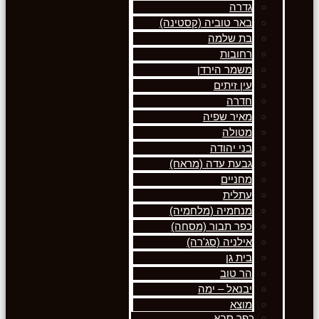
גדרה
באר טוביה (קסטינה)
בת שלמה
רחובות
משמר הירדן
עין זיתים
חדרה
מאיר שפיה
מטולה
בני יהודה
גבעת עדה (מראח)
מחניים
עתלית
מנחמיה (מלחמיה)
כפר תבור (מסחה)
אילניה (סג'רה)
בית גן
הר טוב
יבנאל – ימה
מוצא
כפר סבא