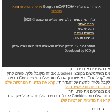
אתר זה מוגן על ידי reCAPTCHA ו-Google
מדיניות הפרטיות
ו
תנאי
השימוש
.
כל הזכויות שמורות למוזיאון העלייה הראשונה © 2026
מפת האתר
תנאי שימוש
הצהרת נגישות
מדיניות פרטיות
האתר נבנה ע"י מוזיאון העלייה הראשונה ע"ש משה ושרה אריזון
Developed by ICDigit
אנו מעריכים את פרטיותך
אנו משתמשים בקובצי Cookies. אם זה מקובל עליך, פשוט לחץ
על "קבל הכל". באפשרותך גם לבחור אילו סוגי Cookies תרצה
לקבל על-ידי לחיצה על "הגדרות".
קרא את מדיניות הפרטיות שלנו
הדגרות
דחה הכל
אשר הכל
אנו מעריכים את פרטיותך
בחר אילו סוגי Cookies לקבל. הבחירה שלך תישמר למשך שנה.
קרא את מדיניות הפרטיות שלנו
הכרחי