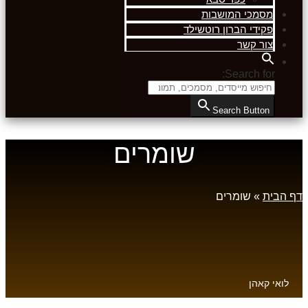
מסמכי המושבות
פקידי הברון רוטשילד
צור קשר
Search for:
Search Button
שומרים
דף הבית
»
שומרים
לואי קאהן