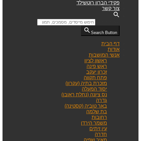
פקידי הברון רוטשילד
צור קשר
Search for:
Search Button
דף הבית
אודות
אנשי המושבות
ראשון לציון
ראש פינה
זכרון יעקב
פתח תקווה
מזכרת בתיה (עקרון)
יסוד המעלה
נס ציונה (נחלת ראובן)
גדרה
באר טוביה (קסטינה)
בת שלמה
רחובות
משמר הירדן
עין זיתים
חדרה
מאיר שפיה