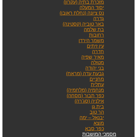
מזכרת בתיה (עקרון)
יסוד המעלה
נס ציונה (נחלת ראובן)
גדרה
באר טוביה (קסטינה)
בת שלמה
רחובות
משמר הירדן
עין זיתים
חדרה
מאיר שפיה
מטולה
בני יהודה
גבעת עדה (מראח)
מחניים
עתלית
מנחמיה (מלחמיה)
כפר תבור (מסחה)
אילניה (סג'רה)
בית גן
הר טוב
יבנאל – ימה
מוצא
כפר סבא
מסמכי המושבות