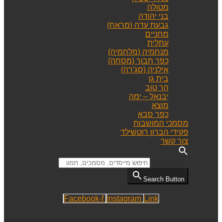
מטולה
בני יהודה
גבעת עדה (מראח)
מחניים
עתלית
מנחמיה (מלחמיה)
כפר תבור (מסחה)
אילניה (סג'רה)
בית גן
הר טוב
יבנאל – ימה
מוצא
כפר סבא
מסמכי המושבות
פקידי הברון רוטשילד
צור קשר
Search for:
Search Button
Facebook-f
Instagram
Link