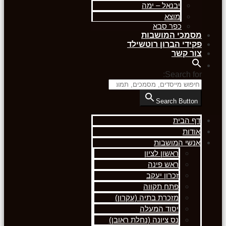
יבנאל – ימה
מוצא
כפר סבא
מסמכי המושבות
פקידי הברון רוטשילד
צור קשר
Search for:
Search Button
דף הבית
אודות
אנשי המושבות
ראשון לציון
ראש פינה
זכרון יעקב
פתח תקווה
מזכרת בתיה (עקרון)
יסוד המעלה
נס ציונה (נחלת ראובן)