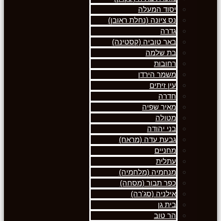
יסוד המעלה
נס ציונה (נחלת ראובן)
גדרה
באר טוביה (קסטינה)
בת שלמה
רחובות
משמר הירדן
עין זיתים
חדרה
מאיר שפיה
מטולה
בני יהודה
גבעת עדה (מראח)
מחניים
עתלית
מנחמיה (מלחמיה)
כפר תבור (מסחה)
אילניה (סג'רה)
בית גן
הר טוב