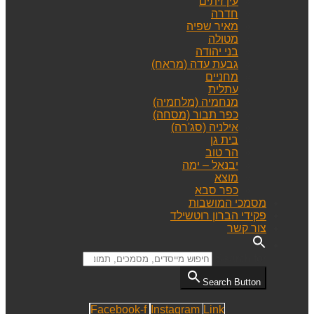
עין זיתים
חדרה
מאיר שפיה
מטולה
בני יהודה
גבעת עדה (מראח)
מחניים
עתלית
מנחמיה (מלחמיה)
כפר תבור (מסחה)
אילניה (סג'רה)
בית גן
הר טוב
יבנאל – ימה
מוצא
כפר סבא
מסמכי המושבות
פקידי הברון רוטשילד
צור קשר
Search for:
Search Button
Facebook-f
Instagram
Link