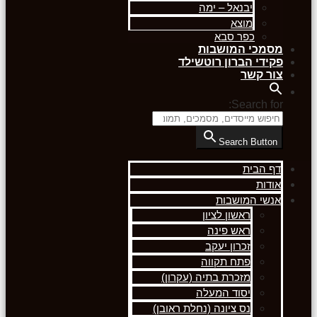
יבנאל – ימה
מוצא
כפר סבא
מסמכי המושבות
פקידי הברון רוטשילד
צור קשר
Search for:
Search Button
דף הבית
אודות
אנשי המושבות
ראשון לציון
ראש פינה
זכרון יעקב
פתח תקווה
מזכרת בתיה (עקרון)
יסוד המעלה
נס ציונה (נחלת ראובן)