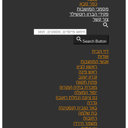
כפר סבא
מסמכי המושבות
פקידי הברון רוטשילד
צור קשר
Search for:
Search Button
דף הבית
אודות
אנשי המושבות
ראשון לציון
ראש פינה
זכרון יעקב
פתח תקווה
מזכרת בתיה (עקרון)
יסוד המעלה
נס ציונה (נחלת ראובן)
גדרה
באר טוביה (קסטינה)
בת שלמה
רחובות
משמר הירדן