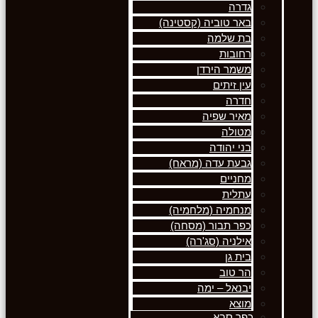
גדרה
באר טוביה (קסטינה)
בת שלמה
רחובות
משמר הירדן
עין זיתים
חדרה
מאיר שפיה
מטולה
בני יהודה
גבעת עדה (מראח)
מחניים
עתלית
מנחמיה (מלחמיה)
כפר תבור (מסחה)
אילניה (סג'רה)
בית גן
הר טוב
יבנאל – ימה
מוצא
כפר סבא