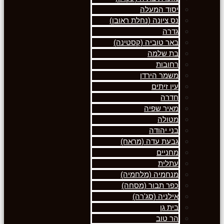
יסוד המעלה
נס ציונה (נחלת ראובן)
גדרה
באר טוביה (קסטינה)
בת שלמה
רחובות
משמר הירדן
עין זיתים
חדרה
מאיר שפיה
מטולה
בני יהודה
גבעת עדה (מראח)
מחניים
עתלית
מנחמיה (מלחמיה)
כפר תבור (מסחה)
אילניה (סג'רה)
בית גן
הר טוב