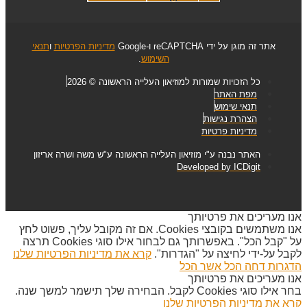
אתר זה מוגן על ידי reCAPTCHA ו-Google
מדיניות הפרטיות
ו
תנאי
השימוש
.
כל הזכויות שמורות למוזיאון העלייה הראשונה © 2026
מפת האתר
תנאי שימוש
הצהרת נגישות
מדיניות פרטיות
האתר נבנה ע"י מוזיאון העלייה הראשונה ע"ש משה ושרה אריזון
Developed by ICDigit
אנו מעריכים את פרטיותך
אנו משתמשים בקובצי Cookies. אם זה מקובל עליך, פשוט לחץ
על "קבל הכל". באפשרותך גם לבחור אילו סוגי Cookies תרצה
לקבל על-ידי לחיצה על "הגדרות".
קרא את מדיניות הפרטיות שלנו
הדגרות
דחה הכל
אשר הכל
אנו מעריכים את פרטיותך
בחר אילו סוגי Cookies לקבל. הבחירה שלך תישמר למשך שנה.
קרא את מדיניות הפרטיות שלנו