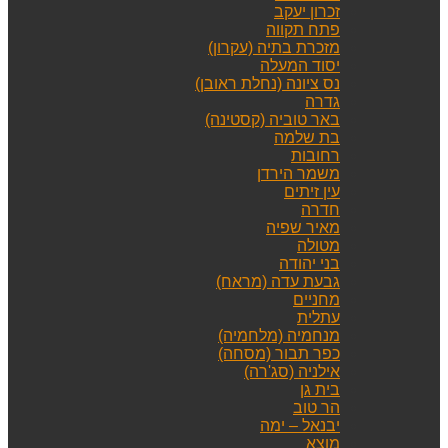
זכרון יעקב
פתח תקווה
מזכרת בתיה (עקרון)
יסוד המעלה
נס ציונה (נחלת ראובן)
גדרה
באר טוביה (קסטינה)
בת שלמה
רחובות
משמר הירדן
עין זיתים
חדרה
מאיר שפיה
מטולה
בני יהודה
גבעת עדה (מראח)
מחניים
עתלית
מנחמיה (מלחמיה)
כפר תבור (מסחה)
אילניה (סג'רה)
בית גן
הר טוב
יבנאל – ימה
מוצא