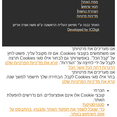
מפת האתר
תנאי שימוש
הצהרת נגישות
מדיניות פרטיות
האתר נבנה ע"י מוזיאון העלייה הראשונה ע"ש משה ושרה אריזון
Developed by ICDigit
אנו מעריכים את פרטיותך
אנו משתמשים בקובצי Cookies. אם זה מקובל עליך, פשוט לחץ
על "קבל הכל". באפשרותך גם לבחור אילו סוגי Cookies תרצה
לקבל על-ידי לחיצה על "הגדרות".
קרא את מדיניות הפרטיות שלנו
הדגרות
דחה הכל
אשר הכל
אנו מעריכים את פרטיותך
בחר אילו סוגי Cookies לקבל. הבחירה שלך תישמר למשך שנה.
קרא את מדיניות הפרטיות שלנו
הכרחי
קובצי Cookie אלו אינם אופציונליים. הם נדרשים להפעלת
האתר.
סטטיסטיקות
כדי שנוכל לשפר את תפקוד האתר ומבנהו, בהתבסס על
אופן השימוש באתר.