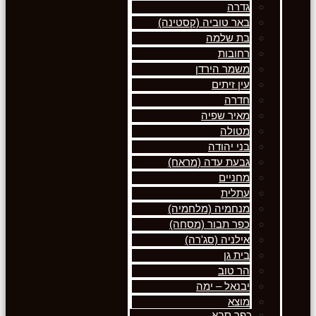
גדרה
באר טוביה (קסטינה)
בת שלמה
רחובות
משמר הירדן
עין זיתים
חדרה
מאיר שפיה
מטולה
בני יהודה
גבעת עדה (מראח)
מחניים
עתלית
מנחמיה (מלחמיה)
כפר תבור (מסחה)
אילניה (סג'רה)
בית גן
הר טוב
יבנאל – ימה
מוצא
כפר סבא