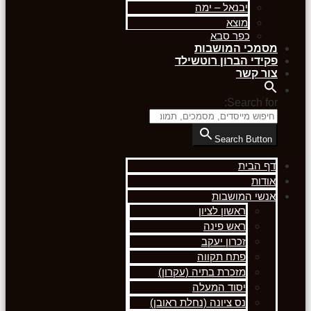
יבנאל – ימה
מוצא
כפר סבא
מסמכי המושבות
פקידי הברון רוטשילד
צור קשר
Search for:
Search Button
דף הבית
אודות
אנשי המושבות
ראשון לציון
ראש פינה
זכרון יעקב
פתח תקווה
מזכרת בתיה (עקרון)
יסוד המעלה
נס ציונה (נחלת ראובן)