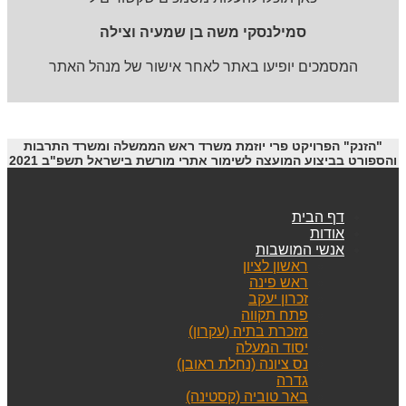
סמילנסקי משה בן שמעיה וצילה
המסמכים יופיעו באתר לאחר אישור של מנהל האתר
"הזנק" הפרויקט פרי יוזמת משרד ראש הממשלה ומשרד התרבות
והספורט בביצוע המועצה לשימור אתרי מורשת בישראל תשפ"ב 2021
דף הבית
אודות
אנשי המושבות
ראשון לציון
ראש פינה
זכרון יעקב
פתח תקווה
מזכרת בתיה (עקרון)
יסוד המעלה
נס ציונה (נחלת ראובן)
גדרה
באר טוביה (קסטינה)