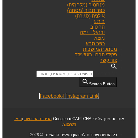
מנחמיה (מלחמיה)
כפר תבור (מסחה)
אילניה (סג'רה)
בית גן
הר טוב
יבנאל – ימה
מוצא
כפר סבא
מסמכי המושבות
פקידי הברון רוטשילד
צור קשר
Search for:
Search Button
Facebook-f
Instagram
Link
אתר זה מוגן על ידי reCAPTCHA ו-Google
מדיניות הפרטיות
ו
תנאי
השימוש
.
כל הזכויות שמורות למוזיאון העלייה הראשונה © 2026