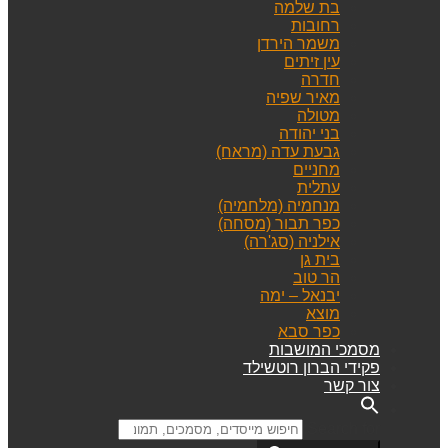
בת שלמה
רחובות
משמר הירדן
עין זיתים
חדרה
מאיר שפיה
מטולה
בני יהודה
גבעת עדה (מראח)
מחניים
עתלית
מנחמיה (מלחמיה)
כפר תבור (מסחה)
אילניה (סג'רה)
בית גן
הר טוב
יבנאל – ימה
מוצא
כפר סבא
מסמכי המושבות
פקידי הברון רוטשילד
צור קשר
Search for: