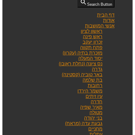
Search Button
דף הבית
אודות
אנשי המושבות
ראשון לציון
ראש פינה
זכרון יעקב
פתח תקווה
מזכרת בתיה (עקרון)
יסוד המעלה
נס ציונה (נחלת ראובן)
גדרה
באר טוביה (קסטינה)
בת שלמה
רחובות
משמר הירדן
עין זיתים
חדרה
מאיר שפיה
מטולה
בני יהודה
גבעת עדה (מראח)
מחניים
עתלית