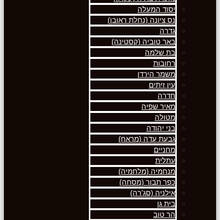
יסוד המעלה
נס ציונה (נחלת ראובן)
גדרה
באר טוביה (קסטינה)
בת שלמה
רחובות
משמר הירדן
עין זיתים
חדרה
מאיר שפיה
מטולה
בני יהודה
גבעת עדה (מראח)
מחניים
עתלית
מנחמיה (מלחמיה)
כפר תבור (מסחה)
אילניה (סג'רה)
בית גן
הר טוב