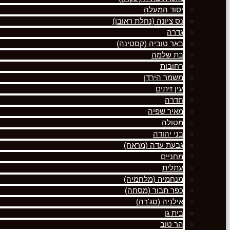
יסוד המעלה
נס ציונה (נחלת ראובן)
גדרה
באר טוביה (קסטינה)
בת שלמה
רחובות
משמר הירדן
עין זיתים
חדרה
מאיר שפיה
מטולה
בני יהודה
גבעת עדה (מראח)
מחניים
עתלית
מנחמיה (מלחמיה)
כפר תבור (מסחה)
אילניה (סג'רה)
בית גן
הר טוב