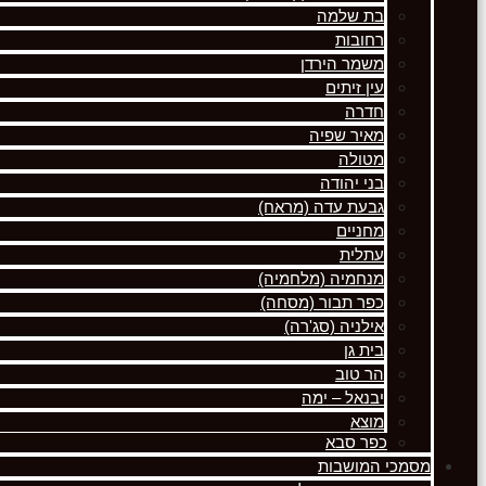
בת שלמה
רחובות
משמר הירדן
עין זיתים
חדרה
מאיר שפיה
מטולה
בני יהודה
גבעת עדה (מראח)
מחניים
עתלית
מנחמיה (מלחמיה)
כפר תבור (מסחה)
אילניה (סג'רה)
בית גן
הר טוב
יבנאל – ימה
מוצא
כפר סבא
מסמכי המושבות