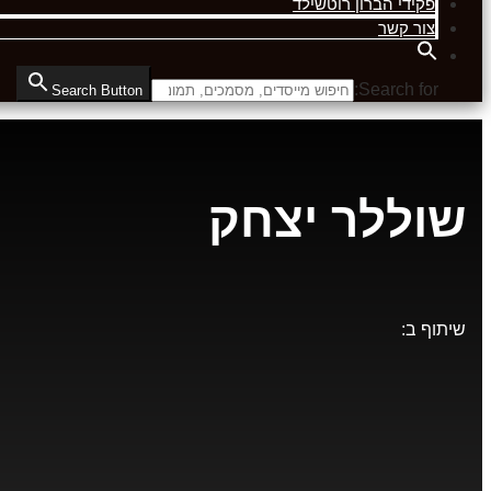
פקידי הברון רוטשילד
צור קשר
Search for:
Search Button
שוללר יצחק
שיתוף ב: