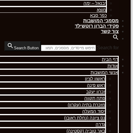
יבנאל – ימה
מוצא
כפר סבא
מסמכי המושבות
פקידי הברון רוטשילד
צור קשר
Search for:
Search Button
דף הבית
אודות
אנשי המושבות
ראשון לציון
ראש פינה
זכרון יעקב
פתח תקווה
מזכרת בתיה (עקרון)
יסוד המעלה
נס ציונה (נחלת ראובן)
גדרה
באר טוביה (קסטינה)