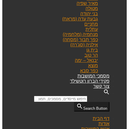
מאיר שפיה
מטולה
בני יהודה
גבעת עדה (מראח)
מחניים
עתלית
מנחמיה (מלחמיה)
כפר תבור (מסחה)
אילניה (סג'רה)
בית גן
הר טוב
יבנאל – ימה
מוצא
כפר סבא
מסמכי המושבות
פקידי הברון רוטשילד
צור קשר
Search for:
Search Button
דף הבית
אודות
אנשי המושבות