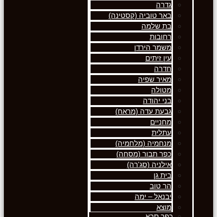
גדרה
באר טוביה (קסטינה)
בת שלמה
רחובות
משמר הירדן
עין זיתים
חדרה
מאיר שפיה
מטולה
בני יהודה
גבעת עדה (מראח)
מחניים
עתלית
מנחמיה (מלחמיה)
כפר תבור (מסחה)
אילניה (סג'רה)
בית גן
הר טוב
יבנאל – ימה
מוצא
כפר סבא