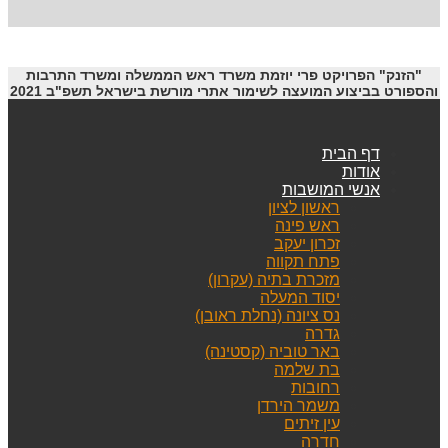
"הזנק" הפרויקט פרי יוזמת משרד ראש הממשלה ומשרד התרבות
והספורט בביצוע המועצה לשימור אתרי מורשת בישראל תשפ"ב 2021
דף הבית
אודות
אנשי המושבות
ראשון לציון
ראש פינה
זכרון יעקב
פתח תקווה
מזכרת בתיה (עקרון)
יסוד המעלה
נס ציונה (נחלת ראובן)
גדרה
באר טוביה (קסטינה)
בת שלמה
רחובות
משמר הירדן
עין זיתים
חדרה