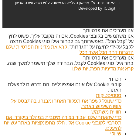
האתר נבנה ע"י מוזיאון העלייה הראשונה ע"ש משה ושרה אריזון
Developed by ICDigit
אנו מעריכים את פרטיותך
אנו משתמשים בקובצי Cookies. אם זה מקובל עליך, פשוט לחץ
על "קבל הכל". באפשרותך גם לבחור אילו סוגי Cookies תרצה
לקבל על-ידי לחיצה על "הגדרות".
קרא את מדיניות הפרטיות שלנו
הדגרות
דחה הכל
אשר הכל
אנו מעריכים את פרטיותך
בחר אילו סוגי Cookies לקבל. הבחירה שלך תישמר למשך שנה.
קרא את מדיניות הפרטיות שלנו
הכרחי
קובצי Cookie אלו אינם אופציונליים. הם נדרשים להפעלת
האתר.
סטטיסטיקות
כדי שנוכל לשפר את תפקוד האתר ומבנהו, בהתבסס על
אופן השימוש באתר.
חוויית משתמש
כדי שהאתר שלנו יעבוד בצורה מיטבית במהלך ביקורך. אם
תסרב/י לקובצי Cookie אלו, חלק מהפונקציות באתר עשויות
להיעלם.
שיווקי