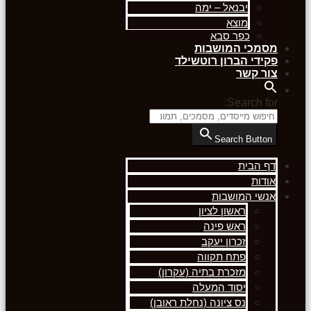
יבנאל – ימה
מוצא
כפר סבא
מסמכי המושבות
פקידי הברון רוטשילד
צור קשר
Search for:
Search Button
דף הבית
אודות
אנשי המושבות
ראשון לציון
ראש פינה
זכרון יעקב
פתח תקווה
מזכרת בתיה (עקרון)
יסוד המעלה
נס ציונה (נחלת ראובן)