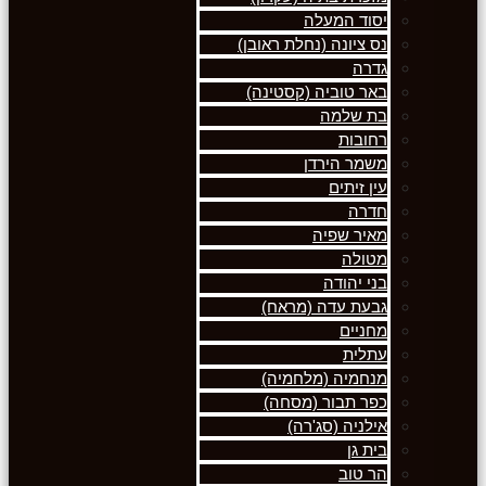
יסוד המעלה
נס ציונה (נחלת ראובן)
גדרה
באר טוביה (קסטינה)
בת שלמה
רחובות
משמר הירדן
עין זיתים
חדרה
מאיר שפיה
מטולה
בני יהודה
גבעת עדה (מראח)
מחניים
עתלית
מנחמיה (מלחמיה)
כפר תבור (מסחה)
אילניה (סג'רה)
בית גן
הר טוב