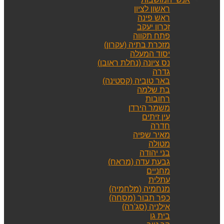
ראשון לציון
ראש פינה
זכרון יעקב
פתח תקווה
מזכרת בתיה (עקרון)
יסוד המעלה
נס ציונה (נחלת ראובן)
גדרה
באר טוביה (קסטינה)
בת שלמה
רחובות
משמר הירדן
עין זיתים
חדרה
מאיר שפיה
מטולה
בני יהודה
גבעת עדה (מראח)
מחניים
עתלית
מנחמיה (מלחמיה)
כפר תבור (מסחה)
אילניה (סג'רה)
בית גן