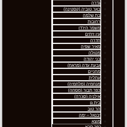
גדרה
באר טוביה (קסטינה)
בת שלמה
רחובות
משמר הירדן
עין זיתים
חדרה
מאיר שפיה
מטולה
בני יהודה
גבעת עדה (מראח)
מחניים
עתלית
מנחמיה (מלחמיה)
כפר תבור (מסחה)
אילניה (סג'רה)
בית גן
הר טוב
יבנאל – ימה
מוצא
כפר סבא