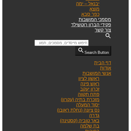
יבנאל – ימה
מוצא
כפר סבא
מסמכי המושבות
פקידי הברון רוטשילד
צור קשר
Search for:
Search Button
דף הבית
אודות
אנשי המושבות
ראשון לציון
ראש פינה
זכרון יעקב
פתח תקווה
מזכרת בתיה (עקרון)
יסוד המעלה
נס ציונה (נחלת ראובן)
גדרה
באר טוביה (קסטינה)
בת שלמה