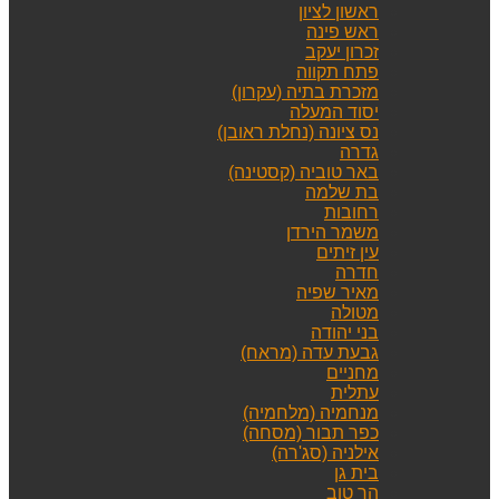
ראשון לציון
ראש פינה
זכרון יעקב
פתח תקווה
מזכרת בתיה (עקרון)
יסוד המעלה
נס ציונה (נחלת ראובן)
גדרה
באר טוביה (קסטינה)
בת שלמה
רחובות
משמר הירדן
עין זיתים
חדרה
מאיר שפיה
מטולה
בני יהודה
גבעת עדה (מראח)
מחניים
עתלית
מנחמיה (מלחמיה)
כפר תבור (מסחה)
אילניה (סג'רה)
בית גן
הר טוב