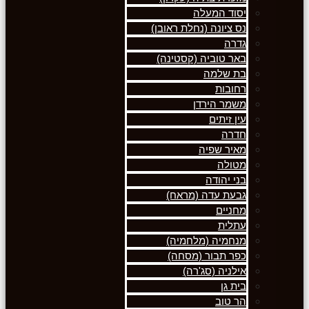
יסוד המעלה
נס ציונה (נחלת ראובן)
גדרה
באר טוביה (קסטינה)
בת שלמה
רחובות
משמר הירדן
עין זיתים
חדרה
מאיר שפיה
מטולה
בני יהודה
גבעת עדה (מראח)
מחניים
עתלית
מנחמיה (מלחמיה)
כפר תבור (מסחה)
אילניה (סג'רה)
בית גן
הר טוב