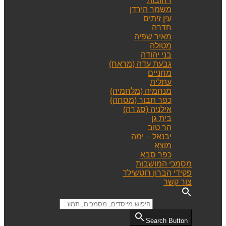
רחובות
משמר הירדן
עין זיתים
חדרה
מאיר שפיה
מטולה
בני יהודה
גבעת עדה (מראח)
מחניים
עתלית
מנחמיה (מלחמיה)
כפר תבור (מסחה)
אילניה (סג'רה)
בית גן
הר טוב
יבנאל – ימה
מוצא
כפר סבא
מסמכי המושבות
פקידי הברון רוטשילד
צור קשר
Search for:
Search Button