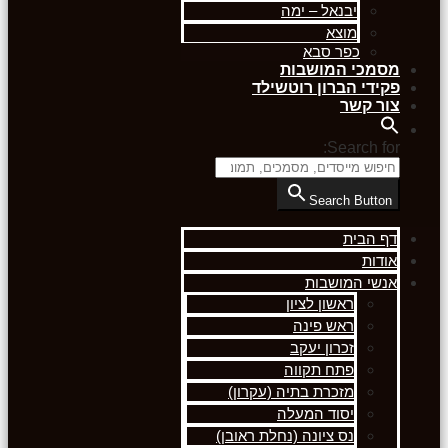
יבנאל – ימה
מוצא
כפר סבא
מסמכי המושבות
פקידי הברון רוטשילד
צור קשר
Search for:
Search Button
דף הבית
אודות
אנשי המושבות
ראשון לציון
ראש פינה
זכרון יעקב
פתח תקווה
מזכרת בתיה (עקרון)
יסוד המעלה
נס ציונה (נחלת ראובן)