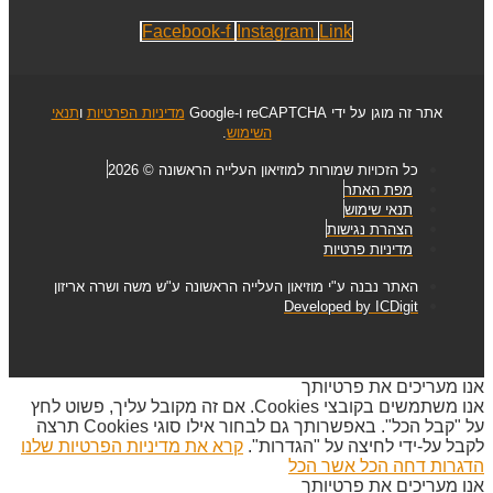
Facebook-f
Instagram
Link
אתר זה מוגן על ידי reCAPTCHA ו-Google
מדיניות הפרטיות
ו
תנאי
השימוש
.
כל הזכויות שמורות למוזיאון העלייה הראשונה © 2026
מפת האתר
תנאי שימוש
הצהרת נגישות
מדיניות פרטיות
האתר נבנה ע"י מוזיאון העלייה הראשונה ע"ש משה ושרה אריזון
Developed by ICDigit
אנו מעריכים את פרטיותך
אנו משתמשים בקובצי Cookies. אם זה מקובל עליך, פשוט לחץ
על "קבל הכל". באפשרותך גם לבחור אילו סוגי Cookies תרצה
לקבל על-ידי לחיצה על "הגדרות".
קרא את מדיניות הפרטיות שלנו
הדגרות
דחה הכל
אשר הכל
אנו מעריכים את פרטיותך