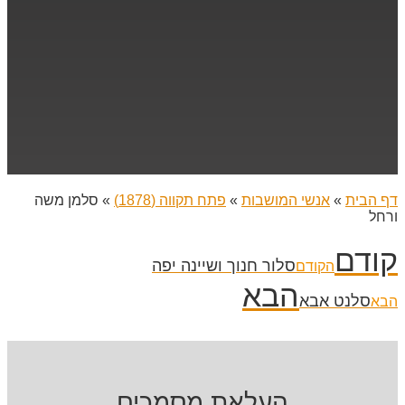
דף הבית
»
אנשי המושבות
»
פתח תקווה (1878)
»
סלמן משה
ורחל
קודם
סלור חנוך ושיינה יפה
הקודם
הבא
סלנט אבא
הבא
העלאת מסמכים