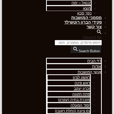
יבנאל – ימה
מוצא
כפר סבא
מסמכי המושבות
פקידי הברון רוטשילד
צור קשר
Search for:
Search Button
דף הבית
אודות
אנשי המושבות
ראשון לציון
ראש פינה
זכרון יעקב
פתח תקווה
מזכרת בתיה (עקרון)
יסוד המעלה
נס ציונה (נחלת ראובן)