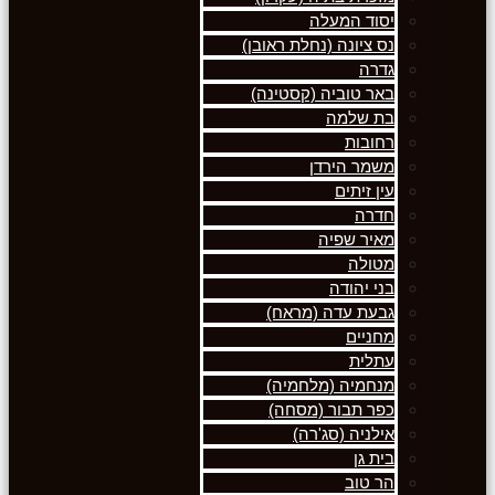
יסוד המעלה
נס ציונה (נחלת ראובן)
גדרה
באר טוביה (קסטינה)
בת שלמה
רחובות
משמר הירדן
עין זיתים
חדרה
מאיר שפיה
מטולה
בני יהודה
גבעת עדה (מראח)
מחניים
עתלית
מנחמיה (מלחמיה)
כפר תבור (מסחה)
אילניה (סג'רה)
בית גן
הר טוב