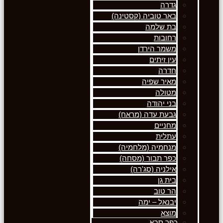
גדרה
באר טוביה (קסטינה)
בת שלמה
רחובות
משמר הירדן
עין זיתים
חדרה
מאיר שפיה
מטולה
בני יהודה
גבעת עדה (מראח)
מחניים
עתלית
מנחמיה (מלחמיה)
כפר תבור (מסחה)
אילניה (סג'רה)
בית גן
הר טוב
יבנאל – ימה
מוצא
כפר סבא