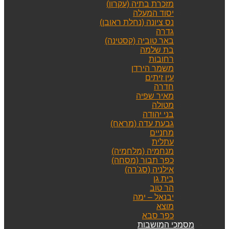
מזכרת בתיה (עקרון)
יסוד המעלה
נס ציונה (נחלת ראובן)
גדרה
באר טוביה (קסטינה)
בת שלמה
רחובות
משמר הירדן
עין זיתים
חדרה
מאיר שפיה
מטולה
בני יהודה
גבעת עדה (מראח)
מחניים
עתלית
מנחמיה (מלחמיה)
כפר תבור (מסחה)
אילניה (סג'רה)
בית גן
הר טוב
יבנאל – ימה
מוצא
כפר סבא
מסמכי המושבות