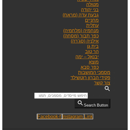
מטולה
בני יהודה
גבעת עדה (מראח)
מחניים
עתלית
מנחמיה (מלחמיה)
כפר תבור (מסחה)
אילניה (סג'רה)
בית גן
הר טוב
יבנאל – ימה
מוצא
כפר סבא
מסמכי המושבות
פקידי הברון רוטשילד
צור קשר
Search for:
Search Button
Facebook-f
Instagram
Link