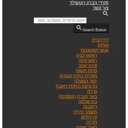
פקידי הברון רוטשילד
צור קשר
Search for:
Search Button
דף הבית
אודות
אנשי המושבות
ראשון לציון
ראש פינה
זכרון יעקב
פתח תקווה
מזכרת בתיה (עקרון)
יסוד המעלה
נס ציונה (נחלת ראובן)
גדרה
באר טוביה (קסטינה)
בת שלמה
רחובות
משמר הירדן
עין זיתים
חדרה
מאיר שפיה