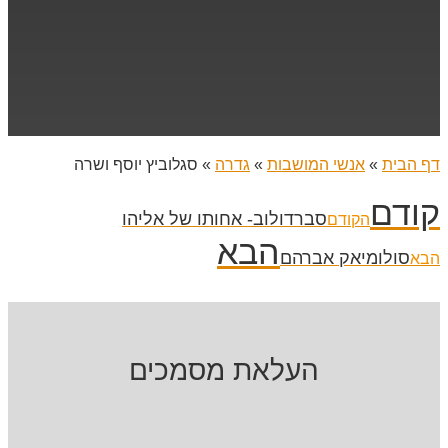
דף הבית
»
אנשי המושבות
»
גדרה
»
סגלוביץ יוסף ושרה
קודם
סברדולוב- אחותו של אליהו
הקודם
הבא
סולומיאק אברהם
הבא
העלאת מסמכים