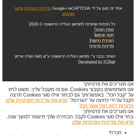
אתר זה מוגן על ידי reCAPTCHA ו-Google
מדיניות הפרטיות
ו
תנאי
השימוש
.
כל הזכויות שמורות למוזיאון העלייה הראשונה © 2026
מפת האתר
תנאי שימוש
הצהרת נגישות
מדיניות פרטיות
האתר נבנה ע"י מוזיאון העלייה הראשונה ע"ש משה ושרה אריזון
Developed by ICDigit
אנו מעריכים את פרטיותך
אנו משתמשים בקובצי Cookies. אם זה מקובל עליך, פשוט לחץ
על "קבל הכל". באפשרותך גם לבחור אילו סוגי Cookies תרצה
לקבל על-ידי לחיצה על "הגדרות".
קרא את מדיניות הפרטיות שלנו
הדגרות
דחה הכל
אשר הכל
אנו מעריכים את פרטיותך
בחר אילו סוגי Cookies לקבל. הבחירה שלך תישמר למשך שנה.
קרא את מדיניות הפרטיות שלנו
הכרחי