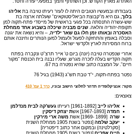
האתרוג מארץ הקודש. וכן השתתף ותמך במפעלי עזרה וחסד.
בעבודתו ובמעשיו הטובים היתה לו לעזר רעיתו טויבה בת
אליהו
בלוך,
גם היא מ"קבוצת הביאליסטוקאים" שעלתה ארצה בת
שש-עשרה התנסתה בכל פגעי בראשית של מייסדי פתח-תקוה למן
תקופת-יהודיה והלאה.
שנים מבניה שיכלה בשבוע אחד ממחלת
האסכרה ובאותו זמן חלו גם שאר ילדיה
, – והיא נשאה את יגונה
וסבלה באומץ והתחזקה לפעול ולעמול למען הנותרים וחינכה אותם
ברוח המסירות לארץ ולקדשי ישראל.
אחרי שנפטרה טויבה (יונה) ביום ט' אייר תרצ"ט ונקברה בפתח
תקוה הקדיש בעלה לזכרה מגרש, שעליו נבנה בית הכנסת "מקור
חיים". על המצבה כתוב שהיא נפטרה בת 67.
נפטר בפתח-תקוה, י"ד טבת תש"ג (1943) בגיל 76
מקור: אנציקלופדיה תדהר לחלוצי הישוב ובוניו,
כרך 1 עמ' 410
צאצאים:
אליהו לייב
[1961-1892] רעייתו
געש'קה לבית מנדלמן
חמדה
[1967-1893] אש
ת יצחק דיסקין
שרה
[1899 -1969] אשת
משה ארי מירקין
יעקב שלמה
[נפטר בשנת 1905 ממחלת השנית
[סקרלטינה) ובמקום אחר כתוב דיפטריה]
חיים אפרים
[נפטר בשנת 1905 ממחלת השנית