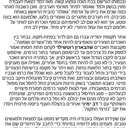
ובנסותו לגרשם בכח הוכה ונפצע קשה. מאז למד לצאת לעבודה
מזוין בנשק ולמד שאסור לפחד מאיומי הערבים. ואכן כשבנה לאחר
כמה שנים את ביתו על אדמת "גאולה" (הבית הראשון באותה
סביבה), היו הערבים מתגרים בו ואומרים בלעג, שלמענם הוא בונה
ונוטע, אך הוא לא שם לב לאיומיהם ובסוף הוכרחו הם לוותר על
חלומם לבוז את עמל היהודי. לא ידע פחד. אמיץ לב היה.
אחר תקופת יהודיה עברו גם הם לדור בפתח-תקוה, נבחר בין
האכרים הצעירים והאמיצים להיות אחד מה"עשרים ושמונה",
מקבוצת האכרים
שהבארון רוטשילד
לקחם תחת חסותו ואמר
לספק את כל צרכיהם עד לביסוסם הגמור בתור כורמים, שיספקו
ענבים ליקבו הגדול אשר בראשון לציון. אך במהרה הרגיש האכר
הצעיר, כי לא טוב לו להיות תלוי בחסד אחרים, ואפילו אם מעניקים
לו כסף בתור הלואות נוחות. הוא ויתר על מקומו ברשימת הנעזרים
בידי הנדיב והחל לעבוד בלי לקבל סיוע. הוא שכלל את כרמו וענביו
נשתבחו בטעמם ובצורתם, ואת מחירם קיבל מהנהלת היקב בכורם
פרטי. כשבא המשבר בשוק היינות והבארון החל לחסל את מפעל
הכרמים במושבותיו, ואף לצוות לעקור כרמים תמורת פיצויים
לבעליהם – פגע החיסול בראשונה בכורמים הפרטיים, שהנהלת
היקב לא קיבלה מהם את יבולם. לא נפל ברוחו ונלחם על הקיים.
השתתף עם ר'
דב ימיני
ואחרים בהצלת הענף ביזמה פרטית ויסדו
את יקב "כורמי התקוה".
עם שקידתו ועמלו בעבודה היה מקדיש מזמנו גם למצוות ולמעשים
טובים. פעמים נסע לרוסיה במיוחד כדי לחבב על היהודים שם את