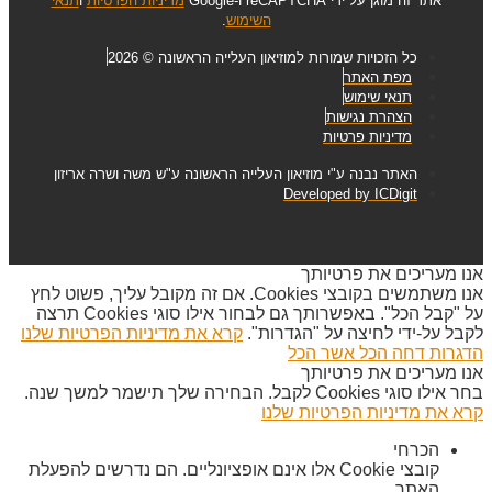
אתר זה מוגן על ידי reCAPTCHA ו-Google
מדיניות הפרטיות
ו
תנאי
השימוש
.
כל הזכויות שמורות למוזיאון העלייה הראשונה © 2026
מפת האתר
תנאי שימוש
הצהרת נגישות
מדיניות פרטיות
האתר נבנה ע"י מוזיאון העלייה הראשונה ע"ש משה ושרה אריזון
Developed by ICDigit
אנו מעריכים את פרטיותך
אנו משתמשים בקובצי Cookies. אם זה מקובל עליך, פשוט לחץ
על "קבל הכל". באפשרותך גם לבחור אילו סוגי Cookies תרצה
לקבל על-ידי לחיצה על "הגדרות".
קרא את מדיניות הפרטיות שלנו
הדגרות
דחה הכל
אשר הכל
אנו מעריכים את פרטיותך
בחר אילו סוגי Cookies לקבל. הבחירה שלך תישמר למשך שנה.
קרא את מדיניות הפרטיות שלנו
הכרחי
קובצי Cookie אלו אינם אופציונליים. הם נדרשים להפעלת
האתר.