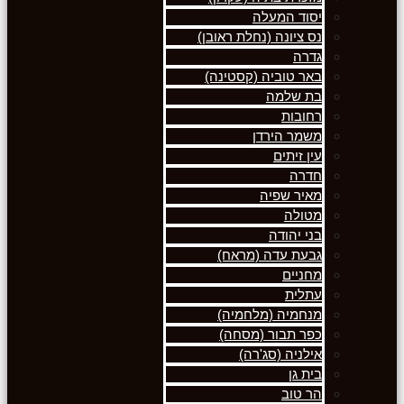
יסוד המעלה
נס ציונה (נחלת ראובן)
גדרה
באר טוביה (קסטינה)
בת שלמה
רחובות
משמר הירדן
עין זיתים
חדרה
מאיר שפיה
מטולה
בני יהודה
גבעת עדה (מראח)
מחניים
עתלית
מנחמיה (מלחמיה)
כפר תבור (מסחה)
אילניה (סג'רה)
בית גן
הר טוב