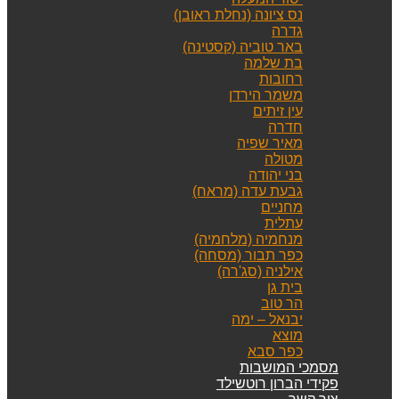
נס ציונה (נחלת ראובן)
גדרה
באר טוביה (קסטינה)
בת שלמה
רחובות
משמר הירדן
עין זיתים
חדרה
מאיר שפיה
מטולה
בני יהודה
גבעת עדה (מראח)
מחניים
עתלית
מנחמיה (מלחמיה)
כפר תבור (מסחה)
אילניה (סג'רה)
בית גן
הר טוב
יבנאל – ימה
מוצא
כפר סבא
מסמכי המושבות
פקידי הברון רוטשילד