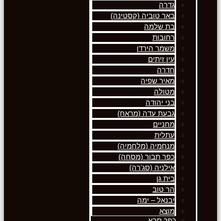
גדרה
באר טוביה (קסטינה)
בת שלמה
רחובות
משמר הירדן
עין זיתים
חדרה
מאיר שפיה
מטולה
בני יהודה
גבעת עדה (מראח)
מחניים
עתלית
מנחמיה (מלחמיה)
כפר תבור (מסחה)
אילניה (סג'רה)
בית גן
הר טוב
יבנאל – ימה
מוצא
כפר סבא