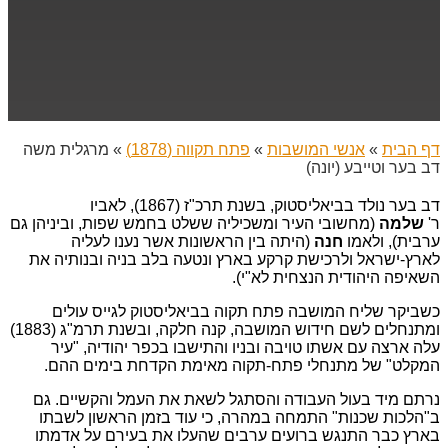
דף הבית
»
אנשי המושבות
»
פתח תקווה (1878)
»
מרגלית משה
דב בער וטייבע (יונה)
דב בער נולד בביאליסטוק, בשנת תרכ"ז (1867), לאביו
ר'
שלמה
(מחשובי העיר ומשכיליה ששלט בחמש שפות, וביניהן גם
ערבית), ולאמו
חנה
(היתה בין הראשונות אשר נענו לעליה
לארץ-ישראל ולרכישת קרקע בארץ ונטעה בלב בניה ובנותיה את
השאיפה היהודית הנצחית לא"י).
כשביקר שליח המושבה פתח תקוה בביאליסטוק לגייס עולים
ומתנחלים לשם חידוש המושבה, קנה חלקה, ובשנת תרמ"ג (1883)
עלה ארצה עם אשתו טויבה ובניו והתישבו בכפר יהודיה, "עיר
המקלט" של מתנחלי פתח-תקוה מאימת הקדחת בימים ההם.
נרתם מיד בעול העבודה והסתגל לשאת את העמל והקשיים. גם
ב"הלכות שכנות" התמחה במהרה, כי עוד בזמן הראשון לשבתו
בארץ כבר התנגש ברועים ערבים שהעלו את בעירם על אדמתו