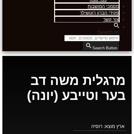
מסמכי המושבות
פקידי הברון רוטשילד
צור קשר
Search for:
Search Button
מרגלית משה דב
בער וטייבע (יונה)
ארץ מוצא:
רוסיה