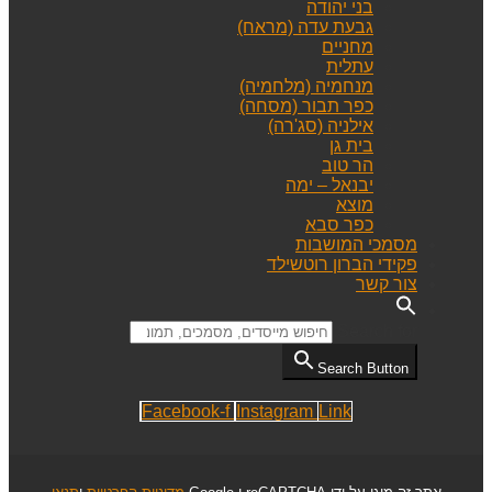
בני יהודה
גבעת עדה (מראח)
מחניים
עתלית
מנחמיה (מלחמיה)
כפר תבור (מסחה)
אילניה (סג'רה)
בית גן
הר טוב
יבנאל – ימה
מוצא
כפר סבא
מסמכי המושבות
פקידי הברון רוטשילד
צור קשר
Search for:
Search Button
Facebook-f
Instagram
Link