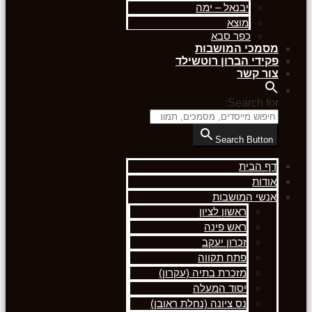
יבנאל – ימה
מוצא
כפר סבא
מסמכי המושבות
פקידי הברון רוטשילד
צור קשר
Search for:
Search Button
דף הבית
אודות
אנשי המושבות
ראשון לציון
ראש פינה
זכרון יעקב
פתח תקווה
מזכרת בתיה (עקרון)
יסוד המעלה
נס ציונה (נחלת ראובן)