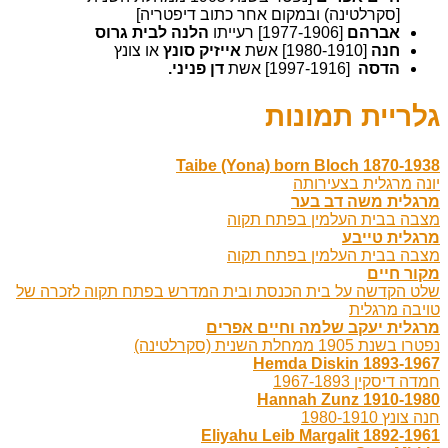
[סקרלטינה) ובמקום אחר כתוב דיפטריה]
אברהם
[1977-1906] רעייתו
הלנה לבית גרוס
חנה
[1980-1910] אשת
אייזיק
סונץ
או צונץ
הדסה
[1997-1916] אשת
דן פניני.
גלריית תמונות
Taibe (Yona) born Bloch 1870-1938
יונה מרגלית בצעירותה
מרגלית משה דב בער
מצבה בבית העלמין בפתח תקוה
מרגלית טייבע
מצבה בבית העלמין בפתח תקוה
מקור חיים
שלט הקדשה על בית הכנסת ובית המדרש בפתח תקוה לזכרה של
טויבה מרגלית
מרגלית יעקב שלמה וחיים אפרים
נפטרו בשנת 1905 ממחלת השנית (סקרלטינה)
Hemda Diskin 1893-1967
חמדה דיסקין 1967-1893
Hannah Zunz 1910-1980
חנה צונץ 1980-1910
Eliyahu Leib Margalit 1892-1961