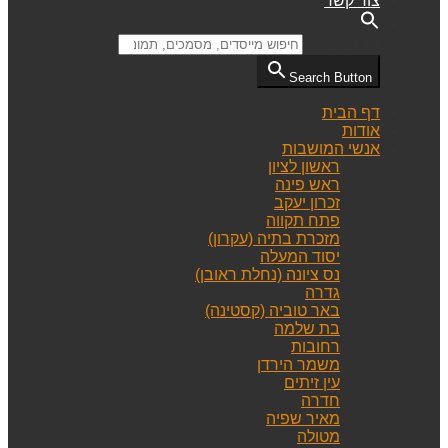
צור קשר
Search for:
Search Button
דף הבית
אודות
אנשי המושבות
ראשון לציון
ראש פינה
זכרון יעקב
פתח תקווה
מזכרת בתיה (עקרון)
יסוד המעלה
נס ציונה (נחלת ראובן)
גדרה
באר טוביה (קסטינה)
בת שלמה
רחובות
משמר הירדן
עין זיתים
חדרה
מאיר שפיה
מטולה