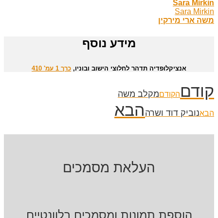
Sara Mirkin
Sara Mirkin
משה ארי מירקין
מידע נוסף
אנציקלופדיה תדהר לחלוצי הישוב ובוניו,
כרך 1 עמ' 410
קודם
מקלב משה
הקודם
הבא
נוביק דוד ושרה
הבא
העלאת מסמכים
הוספת תמונות ומסמכים רלוונטיים