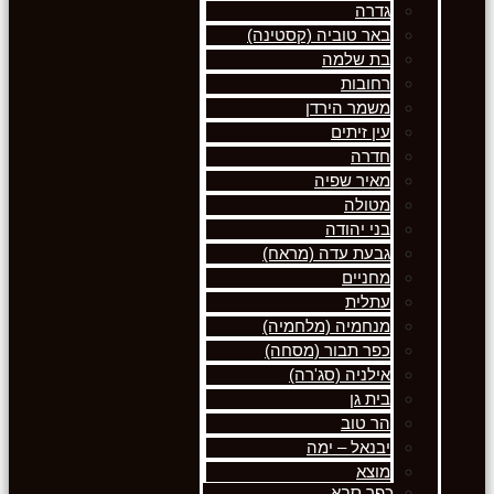
גדרה
באר טוביה (קסטינה)
בת שלמה
רחובות
משמר הירדן
עין זיתים
חדרה
מאיר שפיה
מטולה
בני יהודה
גבעת עדה (מראח)
מחניים
עתלית
מנחמיה (מלחמיה)
כפר תבור (מסחה)
אילניה (סג'רה)
בית גן
הר טוב
יבנאל – ימה
מוצא
כפר סבא