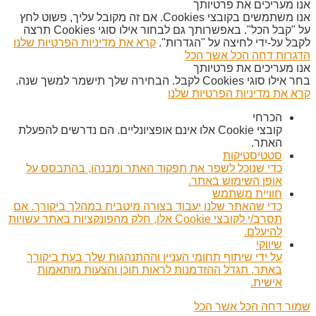
אנו מעריכים את פרטיותך
אנו משתמשים בקובצי Cookies. אם זה מקובל עליך, פשוט לחץ
על "קבל הכל". באפשרותך גם לבחור אילו סוגי Cookies תרצה
לקבל על-ידי לחיצה על "הגדרות".
קרא את מדיניות הפרטיות שלנו
הדגרות
דחה הכל
אשר הכל
אנו מעריכים את פרטיותך
בחר אילו סוגי Cookies לקבל. הבחירה שלך תישמר למשך שנה.
קרא את מדיניות הפרטיות שלנו
הכרחי
קובצי Cookie אלו אינם אופציונליים. הם נדרשים להפעלת
האתר.
סטטיסטיקות
כדי שנוכל לשפר את תפקוד האתר ומבנהו, בהתבסס על
אופן השימוש באתר.
חוויית משתמש
כדי שהאתר שלנו יעבוד בצורה מיטבית במהלך ביקורך. אם
תסרב/י לקובצי Cookie אלו, חלק מהפונקציות באתר עשויות
להיעלם.
שיווקי
על ידי שיתוף תחומי העניין וההתנהגות שלך בעת ביקורך
באתר, תגדל ההזדמנות לראות תוכן והצעות מותאמות
אישית.
שמור
דחה הכל
אשר הכל