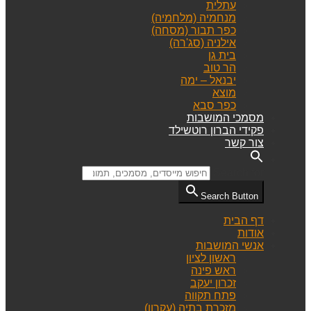
עתלית
מנחמיה (מלחמיה)
כפר תבור (מסחה)
אילניה (סג'רה)
בית גן
הר טוב
יבנאל – ימה
מוצא
כפר סבא
מסמכי המושבות
פקידי הברון רוטשילד
צור קשר
Search for:
Search Button
דף הבית
אודות
אנשי המושבות
ראשון לציון
ראש פינה
זכרון יעקב
פתח תקווה
מזכרת בתיה (עקרון)