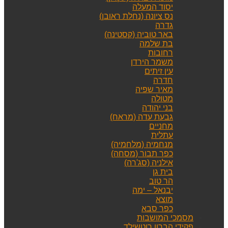
יסוד המעלה
נס ציונה (נחלת ראובן)
גדרה
באר טוביה (קסטינה)
בת שלמה
רחובות
משמר הירדן
עין זיתים
חדרה
מאיר שפיה
מטולה
בני יהודה
גבעת עדה (מראח)
מחניים
עתלית
מנחמיה (מלחמיה)
כפר תבור (מסחה)
אילניה (סג'רה)
בית גן
הר טוב
יבנאל – ימה
מוצא
כפר סבא
מסמכי המושבות
פקידי הברון רוטשילד