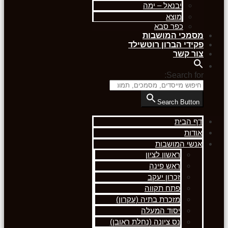
יבנאל – ימה
מוצא
כפר סבא
מסמכי המושבות
פקידי הברון רוטשילד
צור קשר
Search for:
Search Button
דף הבית
אודות
אנשי המושבות
ראשון לציון
ראש פינה
זכרון יעקב
פתח תקווה
מזכרת בתיה (עקרון)
יסוד המעלה
נס ציונה (נחלת ראובן)