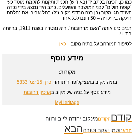
כמו כן, הכינה בכתב יד (באידיש) תכנית ותקנות להקמת מוסד כעין
"קופת חולים" לבני המושבה והפועלים. כתב היד נמצא בידי נכדה
העו"ד חגי מקוב (בן בנה מרדכי מקוב ז"ל) בתל-אביב. את נחלתה
חילקה בין ילדיה – 50 דונם לכל אחד.
רבים כינו אותה "האם מרחובות". היא נפטרה בשנת 1911, בהיותה
בת 71.
לסיפור המורחב על בתיה מקוב –
כאן
מידע נוסף
מקורות:
בתיה מקוב באנציקלופדיה תדהר,
כרך 15 עמ' 5333
מידע נוסף על בניה של מקוב ב
ארכיון רחובות
MyHeritage
קודם
מינקוב יהודה לייב ורוזה
הקודם
הבא
נוטמן יעקב וטובה
הבא