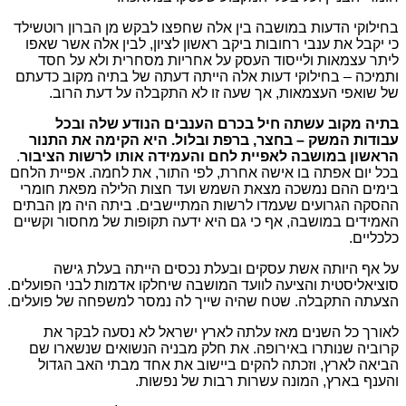
בחילוקי הדעות במושבה בין אלה שחפצו לבקש מן הברון רוטשילד
כי יקבל את ענבי רחובות ביקב ראשון לציון, לבין אלה אשר שאפו
ליתר עצמאות ולייסוד העסק על אחריות מסחרית ולא על חסד
ותמיכה – בחילוקי דעות אלה הייתה דעתה של בתיה מקוב כדעתם
של שואפי העצמאות, אך שעה זו לא התקבלה על דעת הרוב.
בתיה מקוב עשתה חיל בכרם הענבים הנודע שלה ובכל
עבודות המשק – בחצר, ברפת ובלול. היא הקימה את התנור
הראשון במושבה לאפיית לחם והעמידה אותו לרשות הציבור
.
בכל יום אפתה בו אישה אחרת, לפי התור, את לחמה. אפיית הלחם
בימים ההם נמשכה מצאת השמש ועד חצות הלילה מפאת חומרי
ההסקה הגרועים שעמדו לרשות המתיישבים. ביתה היה מן הבתים
האמידים במושבה, אף כי גם היא ידעה תקופות של מחסור וקשיים
כלכליים.
על אף היותה אשת עסקים ובעלת נכסים הייתה בעלת גישה
סוציאליסטית והציעה לוועד המושבה שיחלקו אדמות לבני הפועלים.
הצעתה התקבלה. שטח שהיה שייך לה נמסר למשפחה של פועלים.
לאורך כל השנים מאז עלתה לארץ ישראל לא נסעה לבקר את
קרוביה שנותרו באירופה. את חלק מבניה הנשואים שנשארו שם
הביאה לארץ, וזכתה להקים ביישוב את אחד מבתי האב הגדול
והענף בארץ, המונה עשרות רבות של נפשות.