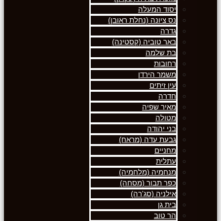
יסוד המעלה
נס ציונה (נחלת ראובן)
גדרה
באר טוביה (קסטינה)
בת שלמה
רחובות
משמר הירדן
עין זיתים
חדרה
מאיר שפיה
מטולה
בני יהודה
גבעת עדה (מראח)
מחניים
עתלית
מנחמיה (מלחמיה)
כפר תבור (מסחה)
אילניה (סג'רה)
בית גן
הר טוב