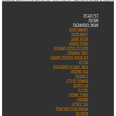
דף הבית
אודות
אנשי המושבות
ראשון לציון
ראש פינה
זכרון יעקב
פתח תקווה
מזכרת בתיה (עקרון)
יסוד המעלה
נס ציונה (נחלת ראובן)
גדרה
באר טוביה (קסטינה)
בת שלמה
רחובות
משמר הירדן
עין זיתים
חדרה
מאיר שפיה
מטולה
בני יהודה
גבעת עדה (מראח)
מחניים