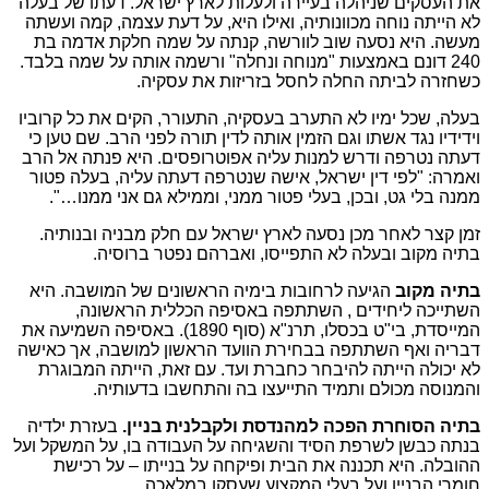
את העסקים שניהלה בעיירה ולעלות לארץ ישראל. דעתו של בעלה
לא הייתה נוחה מכוונותיה, ואילו היא, על דעת עצמה, קמה ועשתה
מעשה. היא נסעה שוב לוורשה, קנתה על שמה חלקת אדמה בת
240 דונם באמצעות "מנוחה ונחלה" ורשמה אותה על שמה בלבד.
כשחזרה לביתה החלה לחסל בזריזות את עסקיה.
בעלה, שכל ימיו לא התערב בעסקיה, התעורר, הקים את כל קרוביו
וידידיו נגד אשתו וגם הזמין אותה לדין תורה לפני הרב. שם טען כי
דעתה נטרפה ודרש למנות עליה אפוטרופסים. היא פנתה אל הרב
ואמרה: "לפי דין ישראל, אישה שנטרפה דעתה עליה, בעלה פטור
ממנה בלי גט, ובכן, בעלי פטור ממני, וממילא גם אני ממנו…".
זמן קצר לאחר מכן נסעה לארץ ישראל עם חלק מבניה ובנותיה.
בתיה מקוב ובעלה לא התפייסו, ואברהם נפטר ברוסיה.
בתיה מקוב
הגיעה לרחובות בימיה הראשונים של המושבה. היא
השתייכה ליחידים , השתתפה באסיפה הכללית הראשונה,
המייסדת, בי"ט בכסלו, תרנ"א (סוף 1890). באסיפה השמיעה את
דבריה ואף השתתפה בבחירת הוועד הראשון למושבה, אך כאישה
לא יכולה הייתה להיבחר כחברת ועד. עם זאת, הייתה המבוגרת
והמנוסה מכולם ותמיד התייעצו בה והתחשבו בדעותיה.
בתיה הסוחרת הפכה למהנדסת ולקבלנית בניין.
בעזרת ילדיה
בנתה כבשן לשרפת הסיד והשגיחה על העבודה בו, על המשקל ועל
ההובלה. היא תכננה את הבית ופיקחה על בנייתו – על רכישת
חומרי הבניין ועל בעלי המקצוע שעסקו במלאכה.