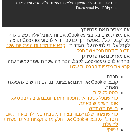
האתר נבנה ע"י מוזיאון העלייה הראשונה ע"ש משה ושרה אריזון
Developed by ICDigit
אנו מעריכים את פרטיותך
אנו משתמשים בקובצי Cookies. אם זה מקובל עליך, פשוט לחץ
על "קבל הכל". באפשרותך גם לבחור אילו סוגי Cookies תרצה
לקבל על-ידי לחיצה על "הגדרות".
קרא את מדיניות הפרטיות שלנו
הדגרות
דחה הכל
אשר הכל
אנו מעריכים את פרטיותך
בחר אילו סוגי Cookies לקבל. הבחירה שלך תישמר למשך שנה.
קרא את מדיניות הפרטיות שלנו
הכרחי
קובצי Cookie אלו אינם אופציונליים. הם נדרשים להפעלת
האתר.
סטטיסטיקות
כדי שנוכל לשפר את תפקוד האתר ומבנהו, בהתבסס על
אופן השימוש באתר.
חוויית משתמש
כדי שהאתר שלנו יעבוד בצורה מיטבית במהלך ביקורך. אם
תסרב/י לקובצי Cookie אלו, חלק מהפונקציות באתר עשויות
להיעלם.
שיווקי