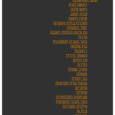
ראשון לציון
ראש פינה
זכרון יעקב
פתח תקווה
מזכרת בתיה (עקרון)
יסוד המעלה
נס ציונה (נחלת ראובן)
גדרה
באר טוביה (קסטינה)
בת שלמה
רחובות
משמר הירדן
עין זיתים
חדרה
מאיר שפיה
מטולה
בני יהודה
גבעת עדה (מראח)
מחניים
עתלית
מנחמיה (מלחמיה)
כפר תבור (מסחה)
אילניה (סג'רה)
בית גן