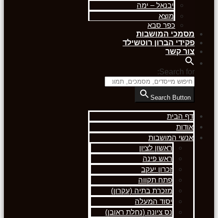
יבנאל – ימה
מוצא
כפר סבא
מסמכי המושבות
פקידי הברון רוטשילד
צור קשר
Search for:
Search Button
דף הבית
אודות
אנשי המושבות
ראשון לציון
ראש פינה
זכרון יעקב
פתח תקווה
מזכרת בתיה (עקרון)
יסוד המעלה
נס ציונה (נחלת ראובן)