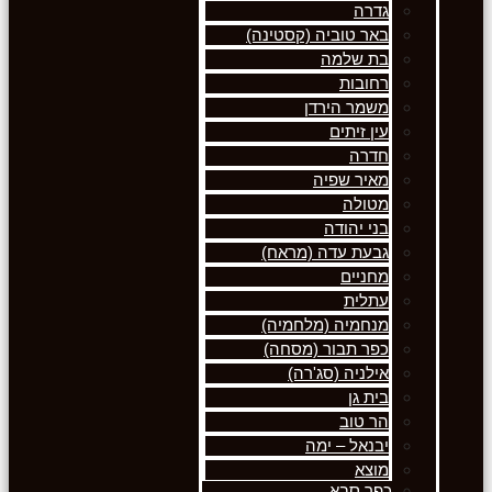
גדרה
באר טוביה (קסטינה)
בת שלמה
רחובות
משמר הירדן
עין זיתים
חדרה
מאיר שפיה
מטולה
בני יהודה
גבעת עדה (מראח)
מחניים
עתלית
מנחמיה (מלחמיה)
כפר תבור (מסחה)
אילניה (סג'רה)
בית גן
הר טוב
יבנאל – ימה
מוצא
כפר סבא