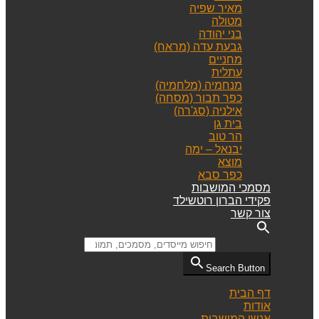
מאיר שפיה
מטולה
בני יהודה
גבעת עדה (מראח)
מחניים
עתלית
מנחמיה (מלחמיה)
כפר תבור (מסחה)
אילניה (סג'רה)
בית גן
הר טוב
יבנאל – ימה
מוצא
כפר סבא
מסמכי המושבות
פקידי הברון רוטשילד
צור קשר
Search for:
Search Button
דף הבית
אודות
אנשי המושבות