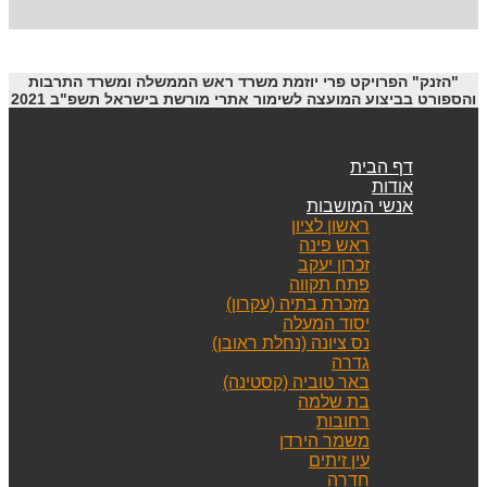
"הזנק" הפרויקט פרי יוזמת משרד ראש הממשלה ומשרד התרבות
והספורט בביצוע המועצה לשימור אתרי מורשת בישראל תשפ"ב 2021
דף הבית
אודות
אנשי המושבות
ראשון לציון
ראש פינה
זכרון יעקב
פתח תקווה
מזכרת בתיה (עקרון)
יסוד המעלה
נס ציונה (נחלת ראובן)
גדרה
באר טוביה (קסטינה)
בת שלמה
רחובות
משמר הירדן
עין זיתים
חדרה