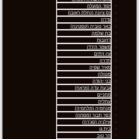
יסוד המעלה
נס ציונה (נחלת ראובן)
גדרה
באר טוביה (קסטינה)
בת שלמה
רחובות
משמר הירדן
עין זיתים
חדרה
מאיר שפיה
מטולה
בני יהודה
גבעת עדה (מראח)
מחניים
עתלית
מנחמיה (מלחמיה)
כפר תבור (מסחה)
אילניה (סג'רה)
בית גן
הר טוב