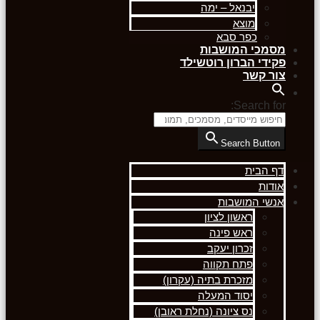
יבנאל – ימה
מוצא
כפר סבא
מסמכי המושבות
פקידי הברון רוטשילד
צור קשר
Search for:
Search Button
דף הבית
אודות
אנשי המושבות
ראשון לציון
ראש פינה
זכרון יעקב
פתח תקווה
מזכרת בתיה (עקרון)
יסוד המעלה
נס ציונה (נחלת ראובן)