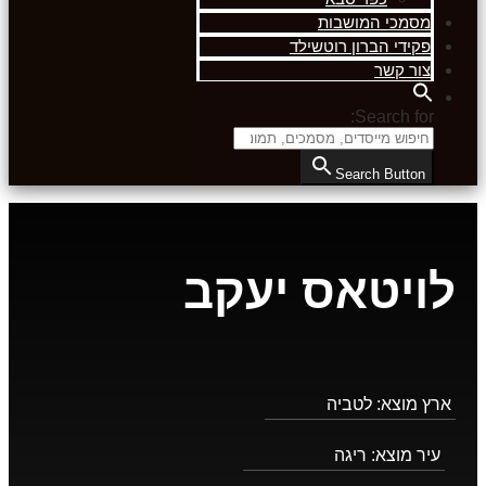
מסמכי המושבות
פקידי הברון רוטשילד
צור קשר
Search for:
Search Button
לויטאס יעקב
ארץ מוצא:
לטביה
עיר מוצא:
ריגה