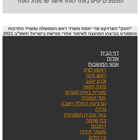
המסמכים יופיעו באתר לאחר אישור של מנהל האתר
"הזנק" הפרויקט פרי יוזמת משרד ראש הממשלה ומשרד התרבות
והספורט בביצוע המועצה לשימור אתרי מורשת בישראל תשפ"ב 2021
דף הבית
אודות
אנשי המושבות
ראשון לציון
ראש פינה
זכרון יעקב
פתח תקווה
מזכרת בתיה (עקרון)
יסוד המעלה
נס ציונה (נחלת ראובן)
גדרה
באר טוביה (קסטינה)
בת שלמה
רחובות
משמר הירדן
עין זיתים