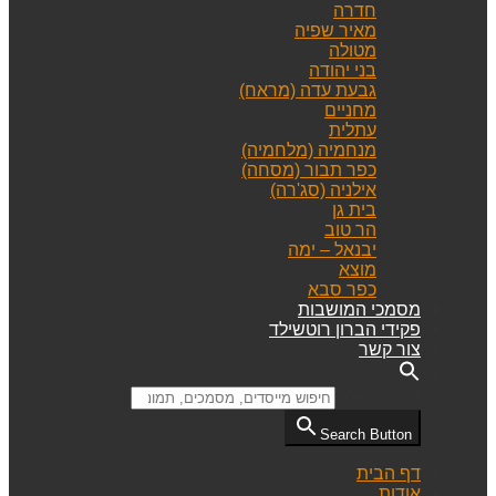
חדרה
מאיר שפיה
מטולה
בני יהודה
גבעת עדה (מראח)
מחניים
עתלית
מנחמיה (מלחמיה)
כפר תבור (מסחה)
אילניה (סג'רה)
בית גן
הר טוב
יבנאל – ימה
מוצא
כפר סבא
מסמכי המושבות
פקידי הברון רוטשילד
צור קשר
Search for:
Search Button
דף הבית
אודות