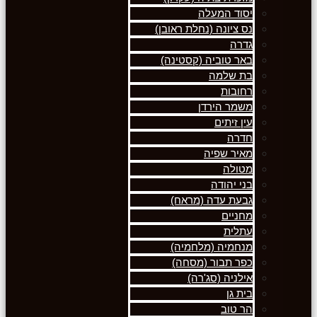
יסוד המעלה
נס ציונה (נחלת ראובן)
גדרה
באר טוביה (קסטינה)
בת שלמה
רחובות
משמר הירדן
עין זיתים
חדרה
מאיר שפיה
מטולה
בני יהודה
גבעת עדה (מראח)
מחניים
עתלית
מנחמיה (מלחמיה)
כפר תבור (מסחה)
אילניה (סג'רה)
בית גן
הר טוב