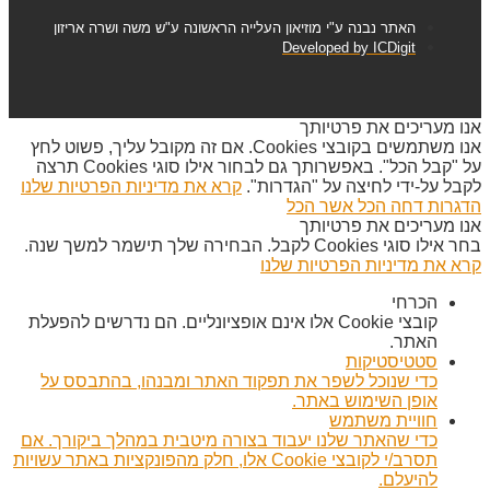
האתר נבנה ע"י מוזיאון העלייה הראשונה ע"ש משה ושרה אריזון
Developed by ICDigit
אנו מעריכים את פרטיותך
אנו משתמשים בקובצי Cookies. אם זה מקובל עליך, פשוט לחץ
על "קבל הכל". באפשרותך גם לבחור אילו סוגי Cookies תרצה
לקבל על-ידי לחיצה על "הגדרות".
קרא את מדיניות הפרטיות שלנו
הדגרות
דחה הכל
אשר הכל
אנו מעריכים את פרטיותך
בחר אילו סוגי Cookies לקבל. הבחירה שלך תישמר למשך שנה.
קרא את מדיניות הפרטיות שלנו
הכרחי
קובצי Cookie אלו אינם אופציונליים. הם נדרשים להפעלת
האתר.
סטטיסטיקות
כדי שנוכל לשפר את תפקוד האתר ומבנהו, בהתבסס על
אופן השימוש באתר.
חוויית משתמש
כדי שהאתר שלנו יעבוד בצורה מיטבית במהלך ביקורך. אם
תסרב/י לקובצי Cookie אלו, חלק מהפונקציות באתר עשויות
להיעלם.