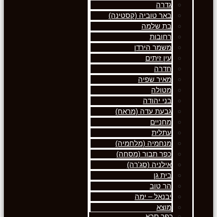
גדרה
באר טוביה (קסטינה)
בת שלמה
רחובות
משמר הירדן
עין זיתים
חדרה
מאיר שפיה
מטולה
בני יהודה
גבעת עדה (מראח)
מחניים
עתלית
מנחמיה (מלחמיה)
כפר תבור (מסחה)
אילניה (סג'רה)
בית גן
הר טוב
יבנאל – ימה
מוצא
כפר סבא