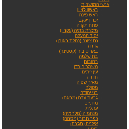
אנשי המושבות
ראשון לציון
ראש פינה
זכרון יעקב
פתח תקווה
מזכרת בתיה (עקרון)
יסוד המעלה
נס ציונה (נחלת ראובן)
גדרה
באר טוביה (קסטינה)
בת שלמה
רחובות
משמר הירדן
עין זיתים
חדרה
מאיר שפיה
מטולה
בני יהודה
גבעת עדה (מראח)
מחניים
עתלית
מנחמיה (מלחמיה)
כפר תבור (מסחה)
אילניה (סג'רה)
בית גן