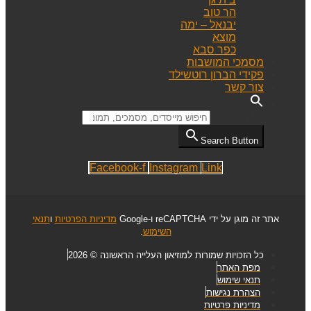
הר טוב
יבנאל – ימה
מוצא
כפר סבא
מסמכי המושבות
פקידי הברון רוטשילד
צור קשר
Search for:
Search Button
Facebook-f
Instagram
Link
אתר זה מוגן על ידי reCAPTCHA ו-Google
מדיניות הפרטיות
ו
תנאי
השימוש
.
כל הזכויות שמורות למוזיאון העלייה הראשונה © 2026
מפת האתר
תנאי שימוש
הצהרת נגישות
מדיניות פרטיות